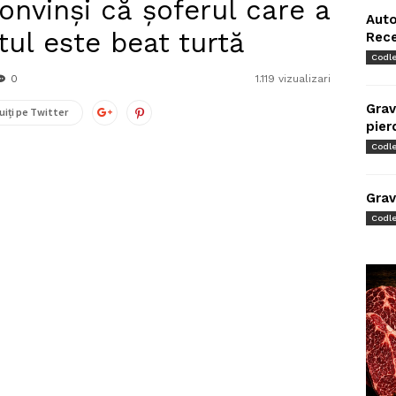
convinși că șoferul care a
Auto
ul este beat turtă
Rec
Codl
0
1.119 vizualizari
Grav
uiți pe Twitter
pier
Codl
Grav
Codl