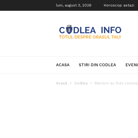
luni, august 3, 2026
Horoscop astazi
Codlea
Info
ACASA
STIRI DIN CODLEA
EVEN
Acasă
Codlea
Martorii au fost convin