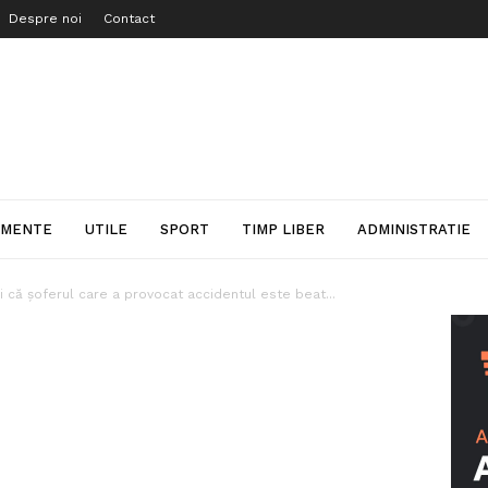
Despre noi
Contact
IMENTE
UTILE
SPORT
TIMP LIBER
ADMINISTRATIE
și că șoferul care a provocat accidentul este beat...