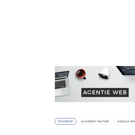
ETICHETE
ACCIDENT RUTIER
CODLEA N