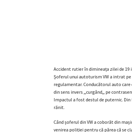
Accident rutier în dimineața zilei de 19 
Șoferul unui autoturism VW a intrat pe 
regulamentar. Conducătorul auto care 
din sens invers ,,curgând,, pe contrasen
Impactul a fost destul de puternic. Din f
rănit.
Când șoferul din VW a coborăt din mași
venirea poliției pentru că părea că se cla