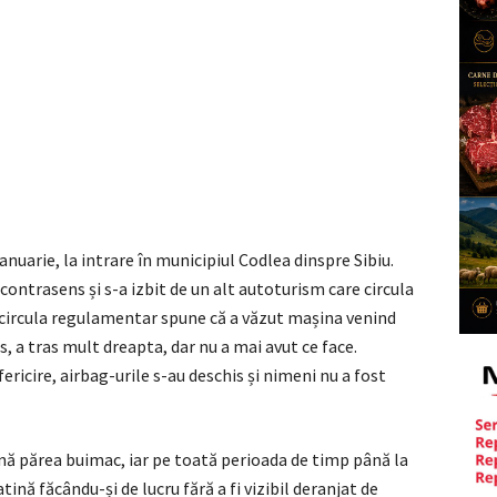
ianuarie, la intrare în municipiul Codlea dinspre Sibiu.
contrasens și s-a izbit de un alt autoturism care circula
circula regulamentar spune că a văzut mașina venind
s, a tras mult dreapta, dar nu a mai avut ce face.
ericire, airbag-urile s-au deschis și nimeni nu a fost
nă părea buimac, iar pe toată perioada de timp până la
tină făcându-și de lucru fără a fi vizibil deranjat de