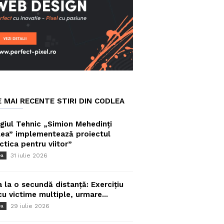
E MAI RECENTE STIRI DIN CODLEA
giul Tehnic „Simion Mehedinți
ea” implementează proiectul
ctica pentru viitor”
31 iulie 2026
ea
a la o secundă distanță: Exercițiu
cu victime multiple, urmare...
29 iulie 2026
ea