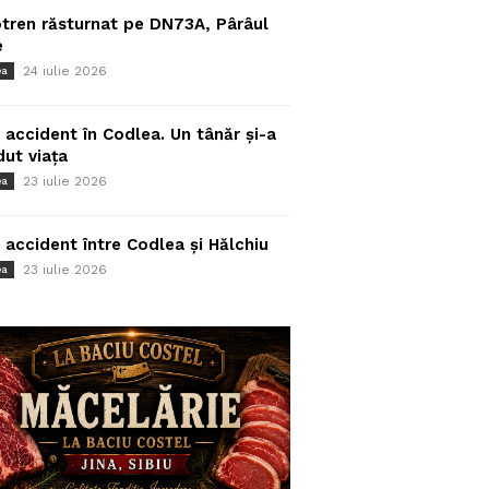
tren răsturnat pe DN73A, Pârâul
e
24 iulie 2026
ea
 accident în Codlea. Un tânăr și-a
dut viața
23 iulie 2026
ea
 accident între Codlea și Hălchiu
23 iulie 2026
ea