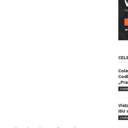
CEL
Cole
Codl
„Pra
Codl
Viaț
ISU 
Codl