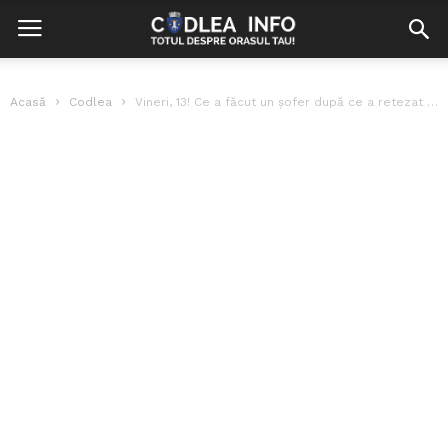
Acasă
Codlea
Vineri, 13! Ce a făcut un șofer după ce a retezat un...