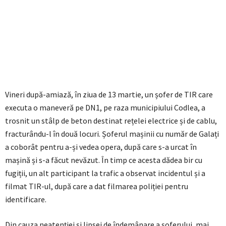
Vineri după-amiază, în ziua de 13 martie, un șofer de TIR care
executa o maneveră pe DN1, pe raza municipiului Codlea, a
trosnit un stâlp de beton destinat rețelei electrice și de cablu,
fracturându-l în două locuri. Șoferul mașinii cu număr de Galați
a coborât pentru a-și vedea opera, după care s-a urcat în
mașină și s-a făcut nevăzut. În timp ce acesta dădea bir cu
fugiții, un alt participant la trafic a observat incidentul și a
filmat TIR-ul, după care a dat filmarea poliției pentru
identificare.
Din cauza neatenției și lipsei de îndemânare a șoferului, mai