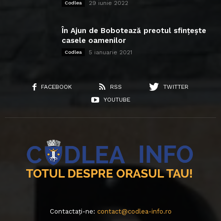
29 iunie 2022
Codlea
În Ajun de Bobotează preotul sfințește
casele oamenilor
5 ianuarie 2021
Codlea
FACEBOOK
RSS
TWITTER
YOUTUBE
Contactați-ne:
contact@codlea-info.ro