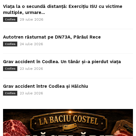
Viața la o secundă distanță: Exercițiu ISU cu victime
multiple, urmare...
29 iulie 2026
Codlea
Autotren răsturnat pe DN73A, Pârâul Rece
24 iulie 2026
Codlea
Grav accident în Codlea. Un tânăr și-a pierdut viața
23 iulie 2026
Codlea
Grav accident între Codlea și Hălchiu
23 iulie 2026
Codlea