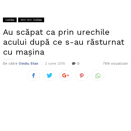
Codlea
Stiri din Codlea
Au scăpat ca prin urechile
acului după ce s-au răsturnat
cu mașina
De către
Ovidiu Stan
2 iunie 2015
0
769 vizualizari