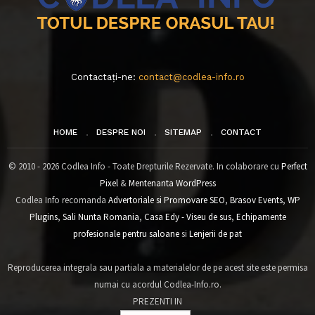
Contactați-ne:
contact@codlea-info.ro
HOME
DESPRE NOI
SITEMAP
CONTACT
© 2010 - 2026 Codlea Info - Toate Drepturile Rezervate. In colaborare cu
Perfect
Pixel
&
Mentenanta WordPress
Codlea Info recomanda
Advertoriale si Promovare SEO
,
Brasov Events
,
WP
Plugins
,
Sali Nunta Romania
,
Casa Edy - Viseu de sus
,
Echipamente
profesionale pentru saloane
si
Lenjerii de pat
Reproducerea integrala sau partiala a materialelor de pe acest site este permisa
numai cu acordul Codlea-Info.ro.
PREZENTI IN