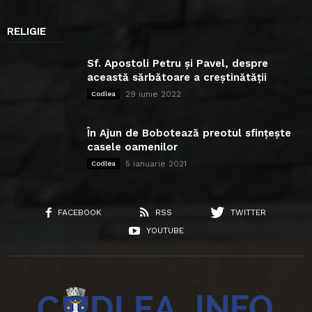
RELIGIE
Sf. Apostoli Petru și Pavel, despre
această sărbătoare a creștinătății
29 iunie 2022
Codlea
În Ajun de Bobotează preotul sfințește
casele oamenilor
5 ianuarie 2021
Codlea
FACEBOOK
RSS
TWITTER
YOUTUBE