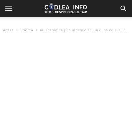
Acasă
Codlea
Au scăpat ca prin urechile acului după ce s-au răsturnat cu mașina