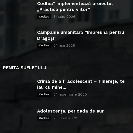
Codlea” implementează proiectul
„Practica pentru viitor”
31 iulie 2026
Codlea
Campanie umanitară ”Împreună pentru
Dragoș!”
24 mai 2026
Codlea
PENITA SUFLETULUI
Crima de a fi adolescent – Tinerețe, te
iau cu mine...
24 noiembrie 2020
Codlea
Adolescența, perioada de aur
25 iunie 2020
Codlea