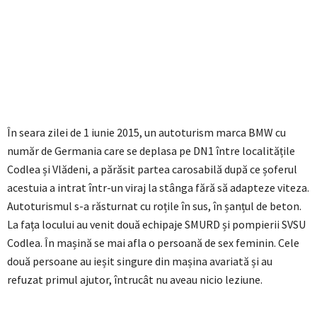
În seara zilei de 1 iunie 2015, un autoturism marca BMW cu
număr de Germania care se deplasa pe DN1 între localitățile
Codlea și Vlădeni, a părăsit partea carosabilă după ce șoferul
acestuia a intrat într-un viraj la stânga fără să adapteze viteza.
Autoturismul s-a răsturnat cu roțile în sus, în șanțul de beton.
La fața locului au venit două echipaje SMURD și pompierii SVSU
Codlea. În mașină se mai afla o persoană de sex feminin. Cele
două persoane au ieșit singure din mașina avariată și au
refuzat primul ajutor, întrucât nu aveau nicio leziune.