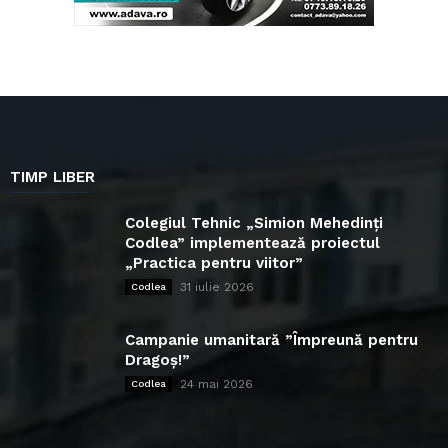
TIMP LIBER
Colegiul Tehnic „Simion Mehedinți
Codlea” implementează proiectul
„Practica pentru viitor”
31 iulie 2026
Codlea
Campanie umanitară ”Împreună pentru
Dragoș!”
24 mai 2026
Codlea