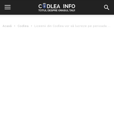
Acasă
Codlea
Liceenii din Codlea vor să lucreze pe perioada vacanței