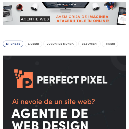
ETICHETE
LICEENI
LOCURI DE MUNCA
SEZONIERI
TINERI