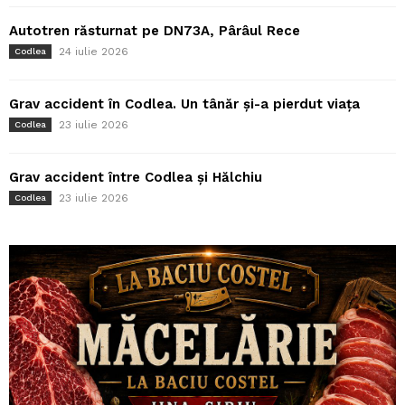
Autotren răsturnat pe DN73A, Pârâul Rece
24 iulie 2026
Codlea
Grav accident în Codlea. Un tânăr și-a pierdut viața
23 iulie 2026
Codlea
Grav accident între Codlea și Hălchiu
23 iulie 2026
Codlea