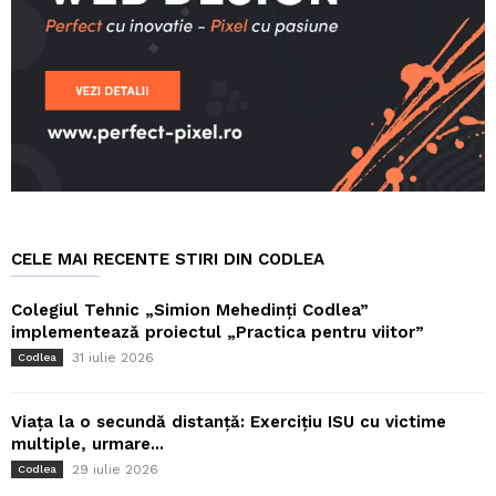
CELE MAI RECENTE STIRI DIN CODLEA
Colegiul Tehnic „Simion Mehedinți Codlea”
implementează proiectul „Practica pentru viitor”
31 iulie 2026
Codlea
Viața la o secundă distanță: Exercițiu ISU cu victime
multiple, urmare...
29 iulie 2026
Codlea