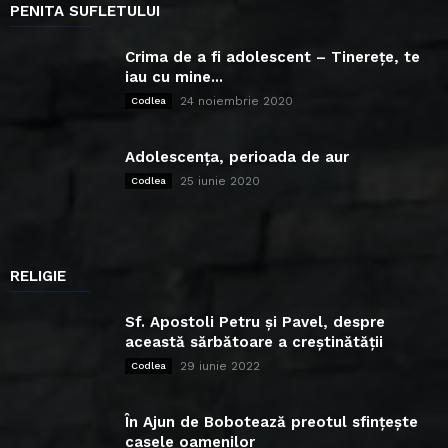
PENITA SUFLETULUI
Crima de a fi adolescent – Tinerețe, te
iau cu mine...
24 noiembrie 2020
Codlea
Adolescența, perioada de aur
25 iunie 2020
Codlea
RELIGIE
Sf. Apostoli Petru și Pavel, despre
această sărbătoare a creștinătății
29 iunie 2022
Codlea
În Ajun de Bobotează preotul sfințește
casele oamenilor