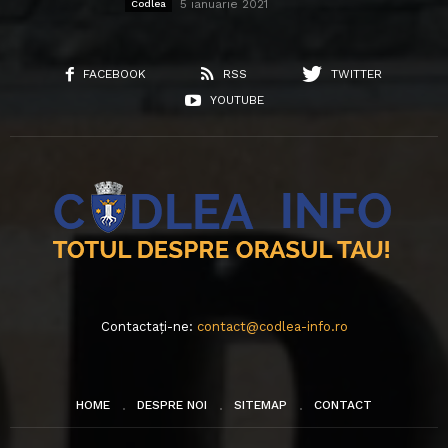
5 ianuarie 2021
Codlea
FACEBOOK
RSS
TWITTER
YOUTUBE
Contactați-ne:
contact@codlea-info.ro
HOME
DESPRE NOI
SITEMAP
CONTACT