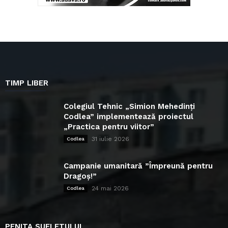
TIMP LIBER
Colegiul Tehnic „Simion Mehedinți
Codlea” implementează proiectul
„Practica pentru viitor”
31 iulie 2026
Codlea
Campanie umanitară ”Împreună pentru
Dragoș!”
24 mai 2026
Codlea
PENITA SUFLETULUI