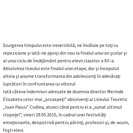
Scurgerea timpului este ireversibilă, ne învăluie pe toţi cu
repeziciune şi iată-ne ajunşi din nou la finalul unui an şcolar şi
al unui ciclu de învăţământ pentru elevii claselor a XII-a.
Absolvirea liceului este finalul unei etape, dar şi începutul
alteia şi anume transformarea din adolescenţi în adevăraţi
luptători în confruntarea cu viitorul.
Iată câteva îndemnuri adresate de doamna director Merinde
Elisabeta celor mai „proaspeţi” absolvenţi ai Liceului Teoretic
„Ioan Pascu” Codlea, atunci când pentru ei a „sunat ultimul
clopoţel”, vineri 29.05.2015, în cadrul unei festivităţi
emoţionante, deopotrivă pentru părinţi, profesori şi, de-acum,
foşti elevi.