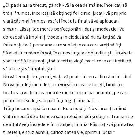
„Clipa de azi a trecut, gândiţi-vă la cea de mâine, încercaţi să
trăiţi frumos, încercaţi să obţineţi fericirea, jucaţi-vă propria
viaţă cât mai frumos, astfel încât la final să vă aplaudaţi
singuri. Lăsaţi loc mereu perfecţionării, dar şi modestiei. Vă
doresc să vă impliniţi visele şi niciodată să nu ezitaţi să vă
întrebaţi dacă persoana care sunteţi e cea care vreţi să fiţi.
Să aveţi încredere în voi, în cunoştinţele dobândite şi…în visele
voastre! Să le urmaţi şi să faceţi în viaţă exact ceea ce simţiţi că
vă place şi vă împlineşte!
Nu vă temeţi de eşecuri, viaţa vă poate încerca din când în când.
Nu vă pierdeţi încrederea în voi şi în ceea ce faceţi, fiindcă o
lovitură a vieţii înseamnă de multe ori un pas înainte, pe care
poate nu-l vedeţi sau nu-l înţelegeţi imediat…
Trăiţi fiecare clipă la maxim! Nu o risipiţi! Nu vă irosiţi trăind
viaţa impusă de altcineva sau preluând idei şi dogme transmise
de alţii! Aveţi încredere în intuiţie şi inimă! Păstraţi-vă puritatea
tinereţii, entuziasmul, curiozitatea vie, spiritul ludic! ”