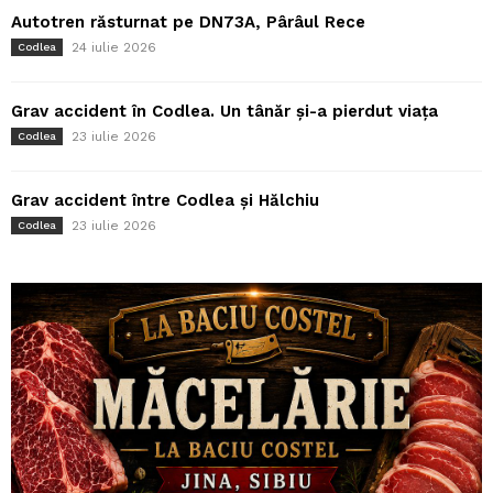
Autotren răsturnat pe DN73A, Pârâul Rece
24 iulie 2026
Codlea
Grav accident în Codlea. Un tânăr și-a pierdut viața
23 iulie 2026
Codlea
Grav accident între Codlea și Hălchiu
23 iulie 2026
Codlea