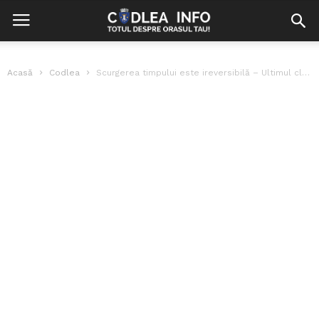
Acasă
Codlea
Scurgerea timpului este ireversibilă – Ultimul clopoțel