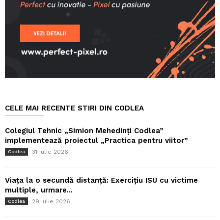
CELE MAI RECENTE STIRI DIN CODLEA
Colegiul Tehnic „Simion Mehedinți Codlea”
implementează proiectul „Practica pentru viitor”
31 iulie 2026
Codlea
Viața la o secundă distanță: Exercițiu ISU cu victime
multiple, urmare...
29 iulie 2026
Codlea