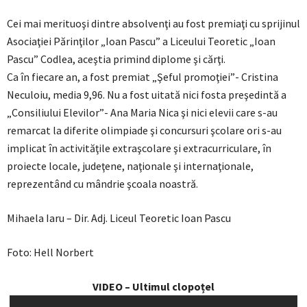
Cei mai merituoşi dintre absolvenţi au fost premiaţi cu sprijinul
Asociaţiei Părinţilor „Ioan Pascu” a Liceului Teoretic „Ioan
Pascu” Codlea, aceştia primind diplome şi cărţi.
Ca în fiecare an, a fost premiat „Şeful promoţiei”- Cristina
Neculoiu, media 9,96. Nu a fost uitată nici fosta preşedintă a
„Consiliului Elevilor”- Ana Maria Nica şi nici elevii care s-au
remarcat la diferite olimpiade şi concursuri şcolare ori s-au
implicat în activităţile extraşcolare şi extracurriculare, în
proiecte locale, judeţene, naţionale şi internaţionale,
reprezentând cu mândrie şcoala noastră.
Mihaela Iaru – Dir. Adj. Liceul Teoretic Ioan Pascu
Foto: Hell Norbert
VIDEO – Ultimul clopoțel