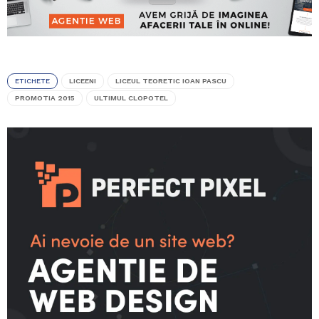
ETICHETE
LICEENI
LICEUL TEORETIC IOAN PASCU
PROMOTIA 2015
ULTIMUL CLOPOTEL