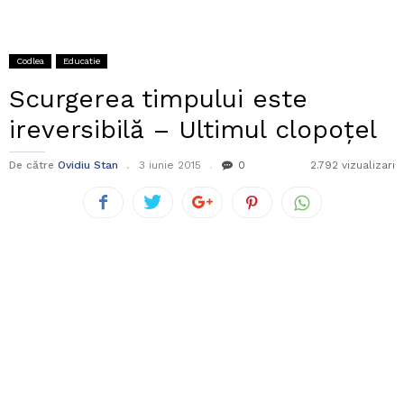
Codlea
Educatie
Scurgerea timpului este
ireversibilă – Ultimul clopoțel
De către
Ovidiu Stan
3 iunie 2015
0
2.792 vizualizari