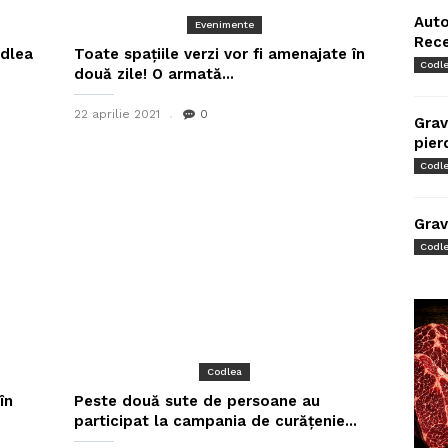
Auto
Evenimente
Rec
odlea
Toate spațiile verzi vor fi amenajate în
Codl
două zile! O armată...
22 aprilie 2021
0
Grav
pier
Codl
Grav
Codl
Codlea
în
Peste două sute de persoane au
participat la campania de curățenie...