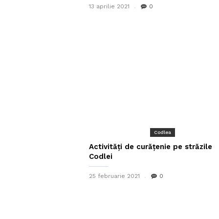
13 aprilie 2021
0
Codlea
Activități de curățenie pe străzile
Codlei
25 februarie 2021
0