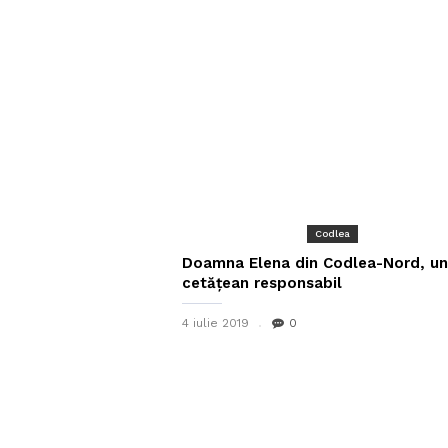
Codlea
Doamna Elena din Codlea-Nord, un
cetățean responsabil
4 iulie 2019
0