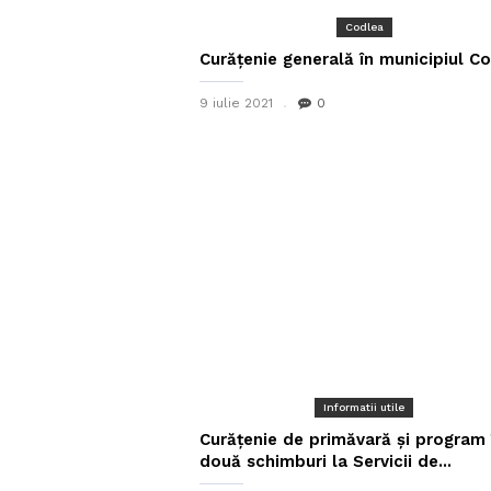
Codlea
Curățenie generală în municipiul C
9 iulie 2021
0
Informatii utile
Curățenie de primăvară și program 
două schimburi la Servicii de...