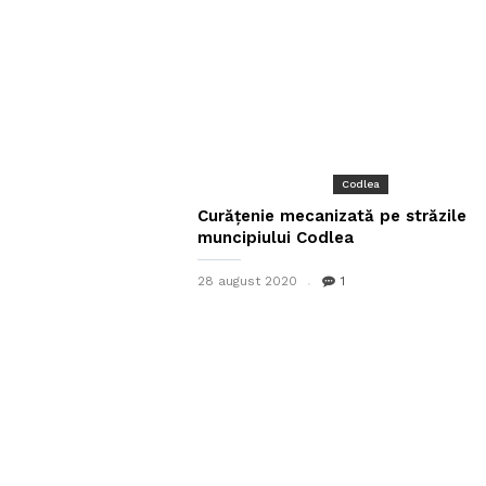
Codlea
Curățenie mecanizată pe străzile
muncipiului Codlea
28 august 2020
1