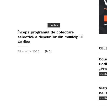
Codlea
Începe programul de colectare
selectivă a deșeurilor din municipiul
Codlea
CEL
22 martie 2023
0
Cole
Codl
„Pra
Codl
Viaț
ISU 
Codl