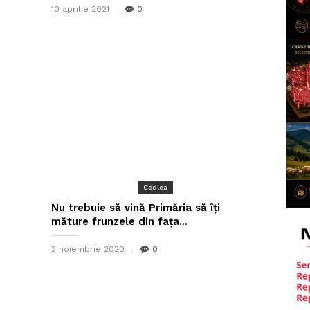
10 aprilie 2021
0
Codlea
Nu trebuie să vină Primăria să îți
măture frunzele din fața...
2 noiembrie 2020
0