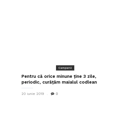
Campanii
Pentru că orice minune ține 3 zile,
periodic, curățăm maialul codlean
20 iunie 2019
0