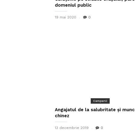
domeniul public
19 mai 2020
0
Campanii
Angajatul de la salubritate și mun
chinez
13 decembrie 2019
0