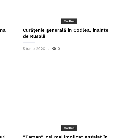
Codlea
rma
Curățenie generală în Codlea, înainte
de Rusalii
5 iunie 2020
0
Codlea
uri,
”Tarzan”, cel mai implicat angajat în