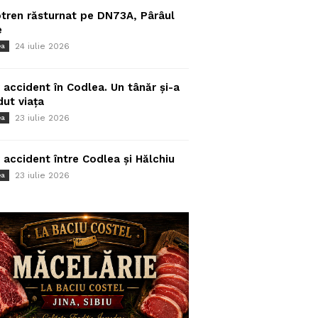
tren răsturnat pe DN73A, Pârâul
e
24 iulie 2026
ea
 accident în Codlea. Un tânăr și-a
dut viața
23 iulie 2026
ea
 accident între Codlea și Hălchiu
23 iulie 2026
ea