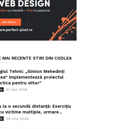
E MAI RECENTE STIRI DIN CODLEA
giul Tehnic „Simion Mehedinți
ea” implementează proiectul
ctica pentru viitor”
31 iulie 2026
ea
a la o secundă distanță: Exercițiu
cu victime multiple, urmare...
29 iulie 2026
ea