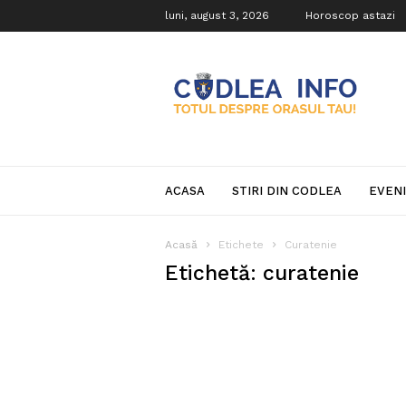
luni, august 3, 2026
Horoscop astazi
Codlea
Info
ACASA
STIRI DIN CODLEA
EVEN
Acasă
Etichete
Curatenie
Etichetă: curatenie