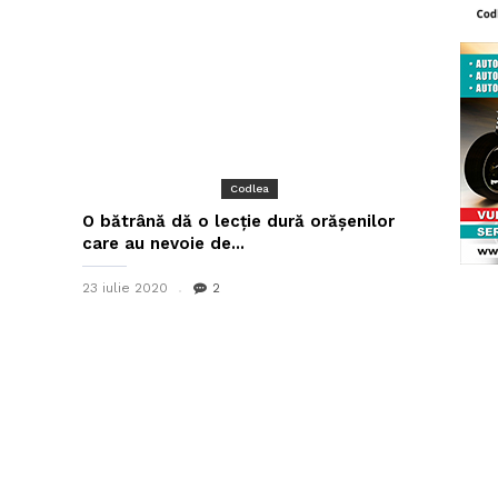
Codlea
O bătrână dă o lecție dură orășenilor
care au nevoie de...
23 iulie 2020
2