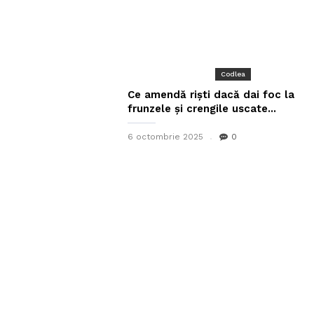
Codlea
Ce amendă riști dacă dai foc la
frunzele și crengile uscate...
6 octombrie 2025
0