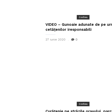
Codlea
VIDEO – Gunoaie adunate de pe u
cetățenilor iresponsabili
27 iunie 2020
0
Codlea
Curățenie pe străzile orașului, parc