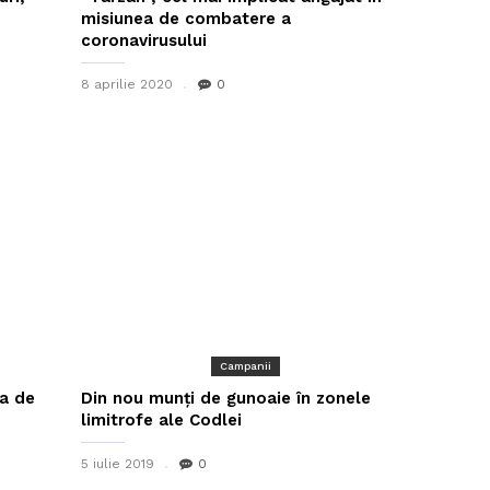
misiunea de combatere a
coronavirusului
8 aprilie 2020
0
Campanii
ca de
Din nou munți de gunoaie în zonele
limitrofe ale Codlei
5 iulie 2019
0