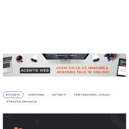
ETICHETE
CURATENIE
DETINUTI
PENITENCIARUL CODLEA
STRAZILE ORASULUI