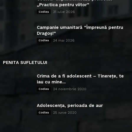
„Practica pentru viitor”
31 iulie 2026
Codlea
Campanie umanitară ”Împreună pentru
Dragoș!”
24 mai 2026
Codlea
PENITA SUFLETULUI
Crima de a fi adolescent – Tinerețe, te
iau cu mine...
24 noiembrie 2020
Codlea
Adolescența, perioada de aur
25 iunie 2020
Codlea