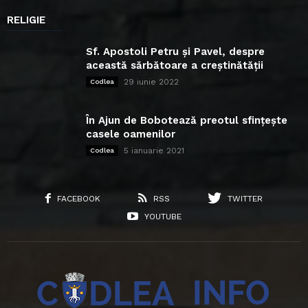
RELIGIE
Sf. Apostoli Petru și Pavel, despre
această sărbătoare a creștinătății
29 iunie 2022
Codlea
În Ajun de Bobotează preotul sfințește
casele oamenilor
5 ianuarie 2021
Codlea
FACEBOOK
RSS
TWITTER
YOUTUBE