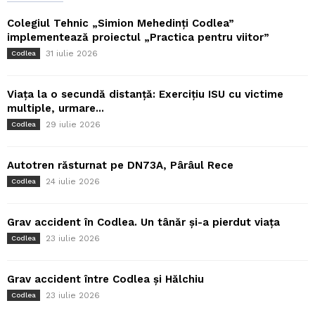
Colegiul Tehnic „Simion Mehedinți Codlea”
implementează proiectul „Practica pentru viitor”
31 iulie 2026
Codlea
Viața la o secundă distanță: Exercițiu ISU cu victime
multiple, urmare...
29 iulie 2026
Codlea
Autotren răsturnat pe DN73A, Pârâul Rece
24 iulie 2026
Codlea
Grav accident în Codlea. Un tânăr și-a pierdut viața
23 iulie 2026
Codlea
Grav accident între Codlea și Hălchiu
23 iulie 2026
Codlea