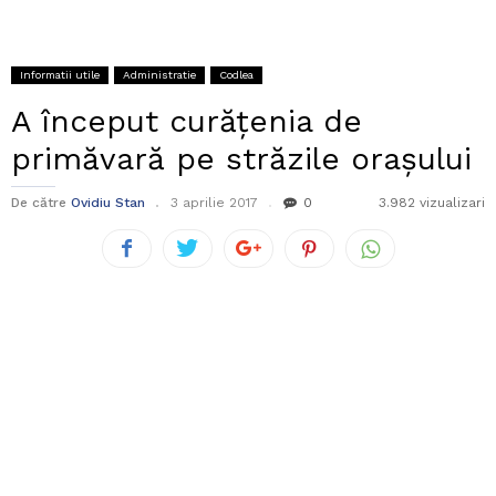
Informatii utile
Administratie
Codlea
A început curățenia de
primăvară pe străzile orașului
De către
Ovidiu Stan
3 aprilie 2017
0
3.982 vizualizari