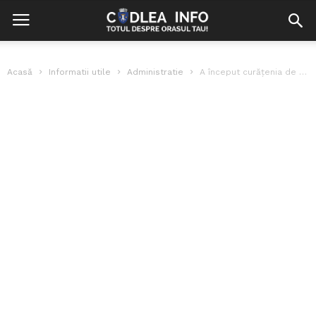
Acasă
Informatii utile
Administratie
A început curățenia de primăvară pe străzile orașului