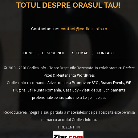
Contactați-ne:
contact@codlea-info.ro
HOME
DESPRE NOI
SITEMAP
CONTACT
© 2010 - 2026 Codlea Info - Toate Drepturile Rezervate. In colaborare cu
Perfect
Pixel
&
Mentenanta WordPress
Codlea Info recomanda
Advertoriale si Promovare SEO
,
Brasov Events
,
WP
Plugins
,
Sali Nunta Romania
,
Casa Edy - Viseu de sus
,
Echipamente
profesionale pentru saloane
si
Lenjerii de pat
Reproducerea integrala sau partiala a materialelor de pe acest site este permisa
numai cu acordul Codlea-Info.ro.
PREZENTI IN