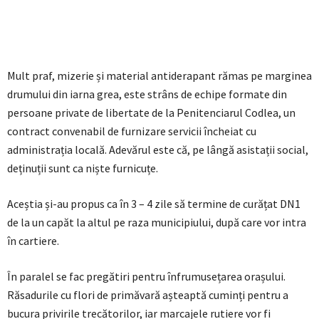
Mult praf, mizerie și material antiderapant rămas pe marginea
drumului din iarna grea, este strâns de echipe formate din
persoane private de libertate de la Penitenciarul Codlea, un
contract convenabil de furnizare servicii încheiat cu
administrația locală. Adevărul este că, pe lângă asistații social,
deținuții sunt ca niște furnicuțe.
Aceștia și-au propus ca în 3 – 4 zile să termine de curățat DN1
de la un capăt la altul pe raza municipiului, după care vor intra
în cartiere.
În paralel se fac pregătiri pentru înfrumusețarea orașului.
Răsadurile cu flori de primăvară așteaptă cuminți pentru a
bucura privirile trecătorilor, iar marcajele rutiere vor fi