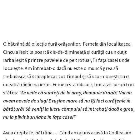
O bătrână dă o lecție dură orășenilor. Femeia din localitatea
Cincu a ieșit la poartă dis-de-dimineață și curăță cu un cuțit
iarba ieșită printre pavelele de pe trotuar, în fața casei unde
locuiește. Am întrebat-o dacă nu este o muncă grea să
trebuiască să stai aplecat tot timpul și să scormonești cu o
unealtă rădăcina ierbii. Femeia s-a ridicat și mi-a zis pe un ton
sfătos:
”Se vede că sunteți de la oraș, domnule dragă! Noi nu
avem nevoie de slugi E rușine mare să nu îți faci curățenie în
bătătură! Să veniți la lucru câmpului să întrebați dacă e greu,
nu la plivit buruiana în fața casei
”
Avea dreptate, bătrâna… Când am ajuns acasă la Codlea am