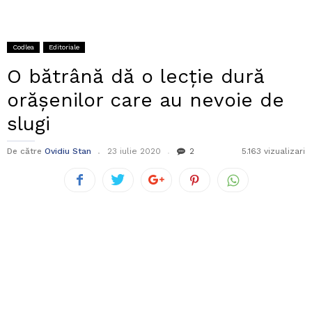
Codlea
Editoriale
O bătrână dă o lecție dură
orășenilor care au nevoie de
slugi
De către
Ovidiu Stan
23 iulie 2020
2
5.163 vizualizari