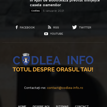
În Ajun de Bobotează preotul sfințește
casele oamenilor
5 ianuarie 2021
Codlea
FACEBOOK
RSS
TWITTER
YOUTUBE
Contactați-ne:
contact@codlea-info.ro
HOME
DESPRE NOI
SITEMAP
CONTACT