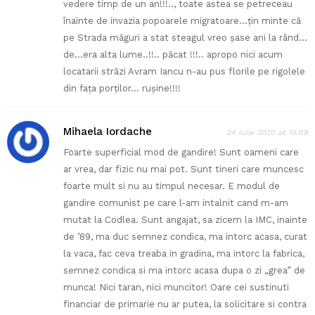
vedere timp de un an!!!.., toate astea se petreceau
înainte de invazia popoarele migratoare…țin minte că
pe Strada măguri a stat steagul vreo șase ani la rând…
de…era alta lume..!!.. păcat !!!.. apropo nici acum
locatarii străzi Avram Iancu n-au pus florile pe rigolele
din fața porților… rușine!!!!
Mihaela Iordache
24 iulie 2020 at 14:09
Foarte superficial mod de gandire! Sunt oameni care
ar vrea, dar fizic nu mai pot. Sunt tineri care muncesc
foarte mult si nu au timpul necesar. E modul de
gandire comunist pe care l-am intalnit cand m-am
mutat la Codlea. Sunt angajat, sa zicem la IMC, inainte
de ’89, ma duc semnez condica, ma intorc acasa, curat
la vaca, fac ceva treaba in gradina, ma intorc la fabrica,
semnez condica si ma intorc acasa dupa o zi „grea” de
munca! Nici taran, nici muncitor! Oare cei sustinuti
financiar de primarie nu ar putea, la solicitare si contra