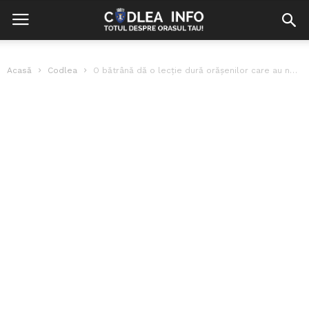
Acasă
Codlea
O bătrână dă o lecție dură orășenilor care au nevoie de slugi