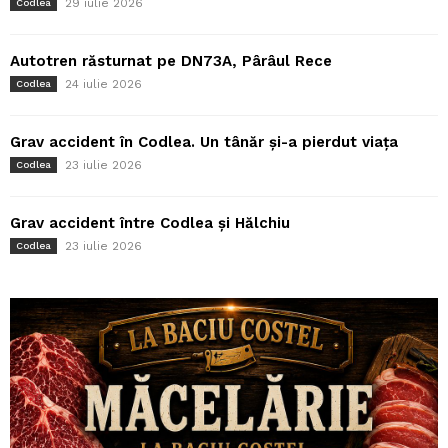
29 iulie 2026
Codlea
Autotren răsturnat pe DN73A, Pârâul Rece
24 iulie 2026
Codlea
Grav accident în Codlea. Un tânăr și-a pierdut viața
23 iulie 2026
Codlea
Grav accident între Codlea și Hălchiu
23 iulie 2026
Codlea