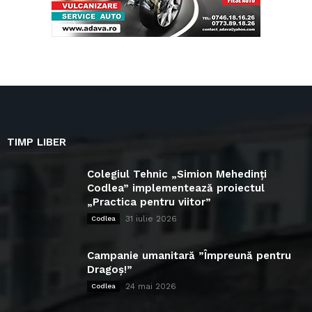
TIMP LIBER
Colegiul Tehnic „Simion Mehedinți
Codlea” implementează proiectul
„Practica pentru viitor”
31 iulie 2026
Codlea
Campanie umanitară ”Împreună pentru
Dragoș!”
24 mai 2026
Codlea