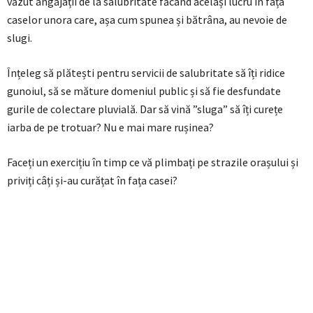
văzut angajații de la salubritate făcând același lucru în fața
caselor unora care, așa cum spunea și bătrâna, au nevoie de
slugi.
Înțeleg să plătești pentru servicii de salubritate să îți ridice
gunoiul, să se măture domeniul public și să fie desfundate
gurile de colectare pluvială. Dar să vină ”sluga” să îți curețe
iarba de pe trotuar? Nu e mai mare rușinea?
Faceți un exercițiu în timp ce vă plimbați pe strazile orașului și
priviți câți și-au curățat în fața casei?