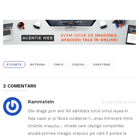
ETICHETE
BATRANA
CINCU
CODLEA
CURATENIE
2 COMENTARII
Rammstein
23 iulie 2020 at 19:47
Dle dragă ,prin anii ’60 sâmbăta totul omul ieșea în
fața casei și-și făcea curățenie !!..,erau întrecere între
străzile orașului… strada care câștiga competiția
anuală primea steagul orașului ,pe care îl punea la