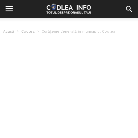
Acasă
Codlea
Curățenie generală în municipiul Codlea