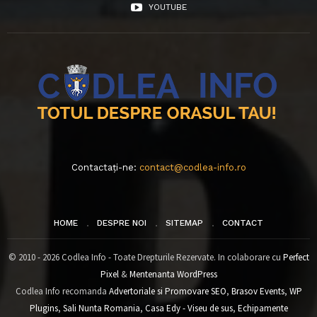
YOUTUBE
Contactați-ne:
contact@codlea-info.ro
HOME
DESPRE NOI
SITEMAP
CONTACT
© 2010 - 2026 Codlea Info - Toate Drepturile Rezervate. In colaborare cu
Perfect
Pixel
&
Mentenanta WordPress
Codlea Info recomanda
Advertoriale si Promovare SEO
,
Brasov Events
,
WP
Plugins
,
Sali Nunta Romania
,
Casa Edy - Viseu de sus
,
Echipamente