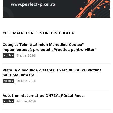
CELE MAI RECENTE STIRI DIN CODLEA
Colegiul Tehnic „Simion Mehedinți Codlea”
implementează proiectul „Practica pentru viitor”
31 iulie 2026
Codlea
Viața la o secundă distanță: Exercițiu ISU cu victime
multiple, urmare...
29 iulie 2026
Codlea
Autotren răsturnat pe DN73A, Pârâul Rece
24 iulie 2026
Codlea