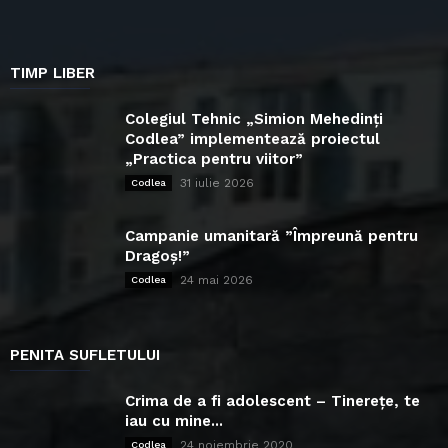
TIMP LIBER
Colegiul Tehnic „Simion Mehedinți
Codlea” implementează proiectul
„Practica pentru viitor”
31 iulie 2026
Codlea
Campanie umanitară ”Împreună pentru
Dragoș!”
24 mai 2026
Codlea
PENITA SUFLETULUI
Crima de a fi adolescent – Tinerețe, te
iau cu mine...
24 noiembrie 2020
Codlea