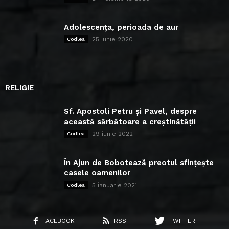
Adolescența, perioada de aur
25 iunie 2020
Codlea
RELIGIE
Sf. Apostoli Petru și Pavel, despre
această sărbătoare a creștinătății
29 iunie 2022
Codlea
În Ajun de Bobotează preotul sfințește
casele oamenilor
5 ianuarie 2021
Codlea
FACEBOOK
RSS
TWITTER