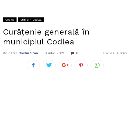
Codlea
Stiri din Codlea
Curățenie generală în
municipiul Codlea
De către
Ovidiu Stan
9 iulie 2021
0
767 vizualizari