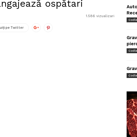
angajează ospătari
Auto
Rec
1.586 vizualizari
Codl
uiți pe Twitter
Grav
pier
Codl
Grav
Codl