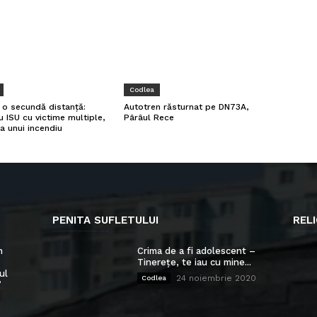
Codlea
a o secundă distanță:
Autotren răsturnat pe DN73A,
u ISU cu victime multiple,
Pârâul Rece
a unui incendiu
PENITA SUFLETULUI
RELI
n
Crima de a fi adolescent –
Tinerețe, te iau cu mine...
ul
24 noiembrie 2020
Codlea
”