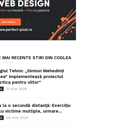
E MAI RECENTE STIRI DIN CODLEA
giul Tehnic „Simion Mehedinți
ea” implementează proiectul
ctica pentru viitor”
31 iulie 2026
ea
a la o secundă distanță: Exercițiu
cu victime multiple, urmare...
29 iulie 2026
ea