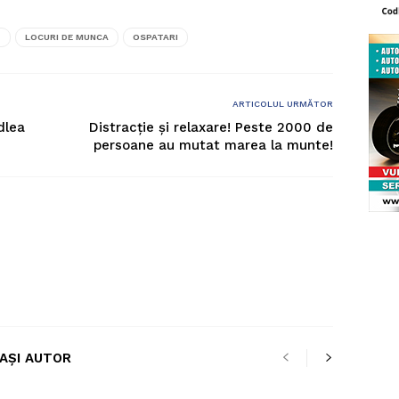
T
LOCURI DE MUNCA
OSPATARI
ARTICOLUL URMĂTOR
dlea
Distracție și relaxare! Peste 2000 de
persoane au mutat marea la munte!
LAȘI AUTOR