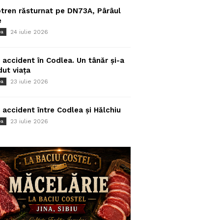
tren răsturnat pe DN73A, Pârâul
e
24 iulie 2026
ea
 accident în Codlea. Un tânăr și-a
dut viața
23 iulie 2026
ea
 accident între Codlea și Hălchiu
23 iulie 2026
ea