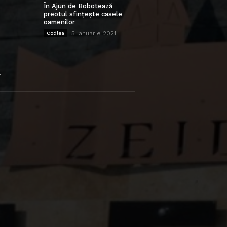
În Ajun de Bobotează
preotul sfințește casele
oamenilor
5 ianuarie 2021
Codlea
E