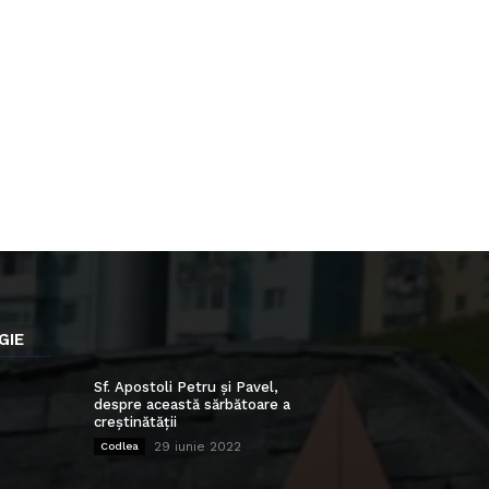
GIE
Sf. Apostoli Petru și Pavel,
despre această sărbătoare a
creștinătății
29 iunie 2022
Codlea