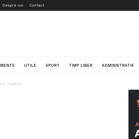
Despre noi
Contact
IMENTE
UTILE
SPORT
TIMP LIBER
ADMINISTRATIE
ază ospătari