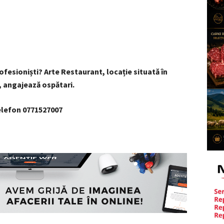
rofesioniști? Arte Restaurant, locație situată în
, angajează ospătari.
elefon 0771527007