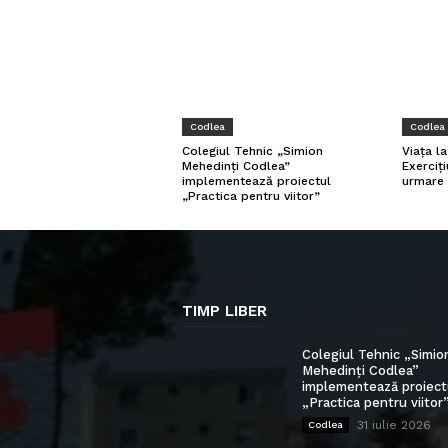
Codlea
Codlea
Viața l
Colegiul Tehnic „Simion
Exerciți
Mehedinți Codlea”
urmare 
implementează proiectul
„Practica pentru viitor”
TIMP LIBER
Colegiul Tehnic „Simio
Mehedinți Codlea”
implementează proiect
„Practica pentru viitor
31 iulie 2026
Codlea