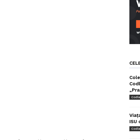
CEL
Cole
Codl
„Pra
Codl
Viaț
ISU 
Codl