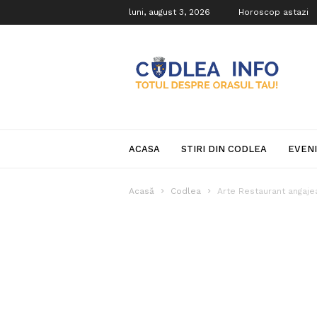
luni, august 3, 2026
Horoscop astazi
Codlea
Info
ACASA
STIRI DIN CODLEA
EVEN
Acasă
Codlea
Arte Restaurant angaje