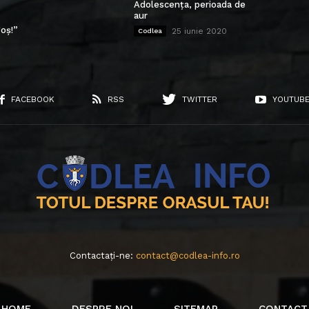
Adolescența, perioada de
aur
oș!”
25 iunie 2020
Codlea
FACEBOOK
RSS
TWITTER
YOUTUB
Contactați-ne:
contact@codlea-info.ro