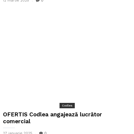
12 martie 2025
0
Codlea
OFERTIS Codlea angajează lucrător
comercial
27 ianuarie 2025
0