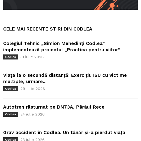
CELE MAI RECENTE STIRI DIN CODLEA
Colegiul Tehnic „Simion Mehedinți Codlea”
implementează proiectul „Practica pentru viitor”
31 iulie 2026
Codlea
Viața la o secundă distanță: Exercițiu ISU cu victime
multiple, urmare...
29 iulie 2026
Codlea
Autotren răsturnat pe DN73A, Pârâul Rece
24 iulie 2026
Codlea
Grav accident în Codlea. Un tânăr și-a pierdut viața
23 iulie 2026
Codlea