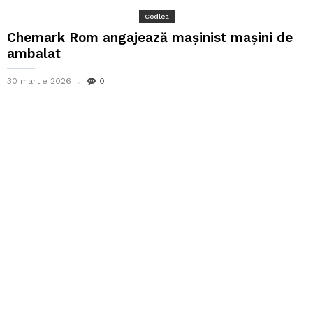
Codlea
Chemark Rom angajează mașinist mașini de
ambalat
30 martie 2026
0