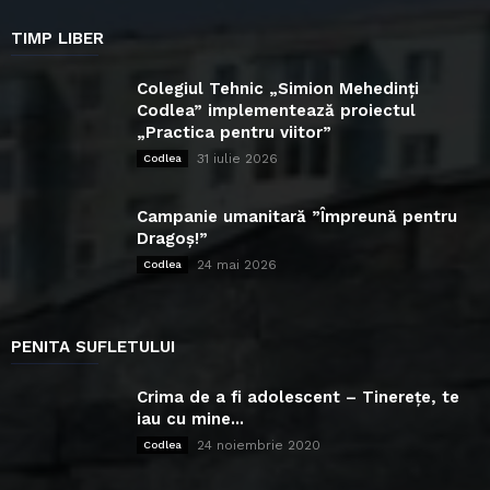
TIMP LIBER
Colegiul Tehnic „Simion Mehedinți
Codlea” implementează proiectul
„Practica pentru viitor”
31 iulie 2026
Codlea
Campanie umanitară ”Împreună pentru
Dragoș!”
24 mai 2026
Codlea
PENITA SUFLETULUI
Crima de a fi adolescent – Tinerețe, te
iau cu mine...
24 noiembrie 2020
Codlea