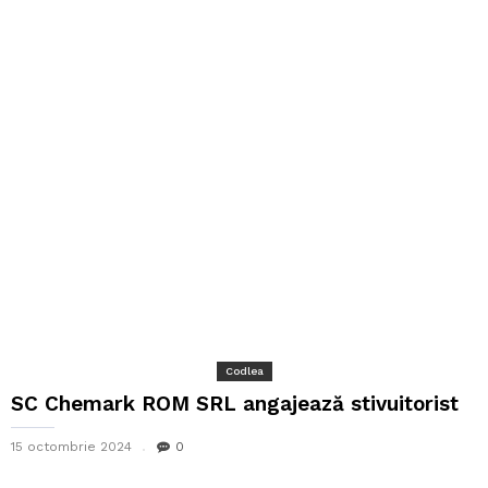
Codlea
SC Chemark ROM SRL angajează stivuitorist
15 octombrie 2024
0