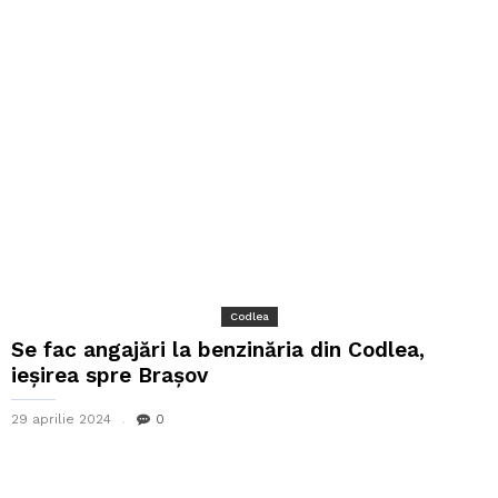
Codlea
Se fac angajări la benzinăria din Codlea,
ieșirea spre Brașov
29 aprilie 2024
0