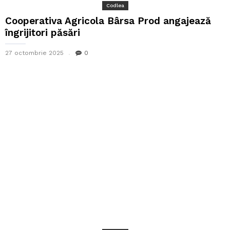
Codlea
Cooperativa Agricola Bârsa Prod angajează
îngrijitori păsări
27 octombrie 2025
0