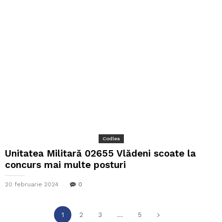
Codlea
Unitatea Militară 02655 Vlădeni scoate la
concurs mai multe posturi
20 februarie 2024
0
1
2
3
...
5