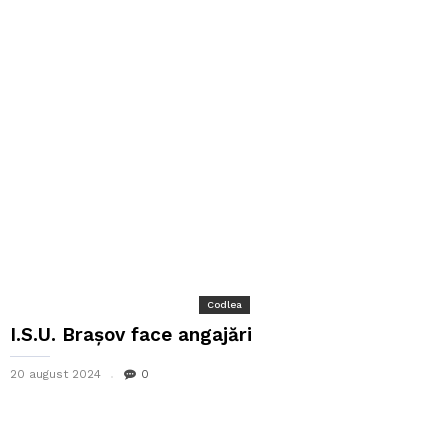
Codlea
I.S.U. Brașov face angajări
20 august 2024
0