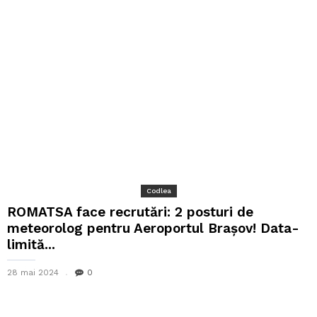
Codlea
ROMATSA face recrutări: 2 posturi de
meteorolog pentru Aeroportul Braşov! Data-
limită...
28 mai 2024
0