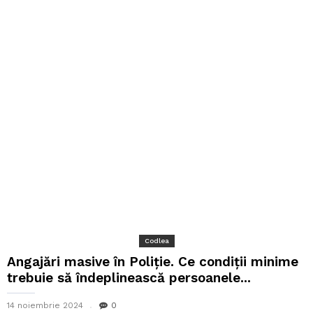
Codlea
Angajări masive în Poliție. Ce condiții minime
trebuie să îndeplinească persoanele...
14 noiembrie 2024
0