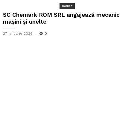
Codlea
SC Chemark ROM SRL angajează mecanic
mașini și unelte
27 ianuarie 2026
0