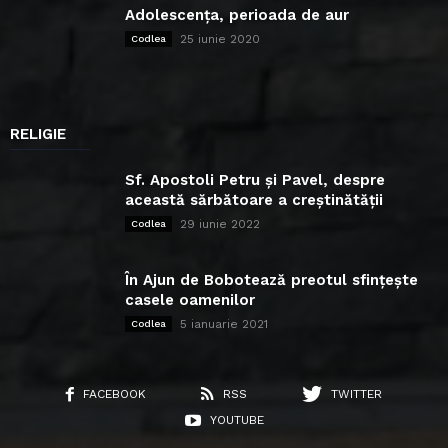
Adolescența, perioada de aur
25 iunie 2020
Codlea
RELIGIE
Sf. Apostoli Petru și Pavel, despre
această sărbătoare a creștinătății
29 iunie 2022
Codlea
În Ajun de Bobotează preotul sfințește
casele oamenilor
5 ianuarie 2021
Codlea
FACEBOOK
RSS
TWITTER
YOUTUBE