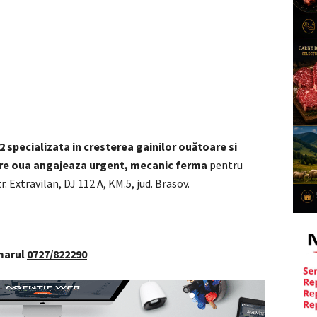
 specializata in cresterea gainilor ouătoare si
are oua angajeaza urgent, mecanic ferma
pentru
r. Extravilan, DJ 112 A, KM.5, jud. Brasov.
umarul
0727/822290