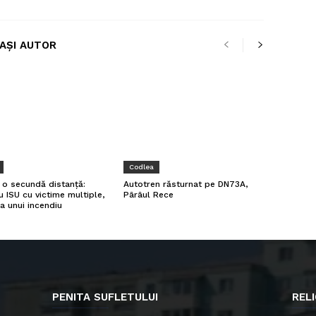
LAȘI AUTOR
Codlea
a o secundă distanță:
Autotren răsturnat pe DN73A,
u ISU cu victime multiple,
Pârâul Rece
a unui incendiu
PENITA SUFLETULUI
RELI