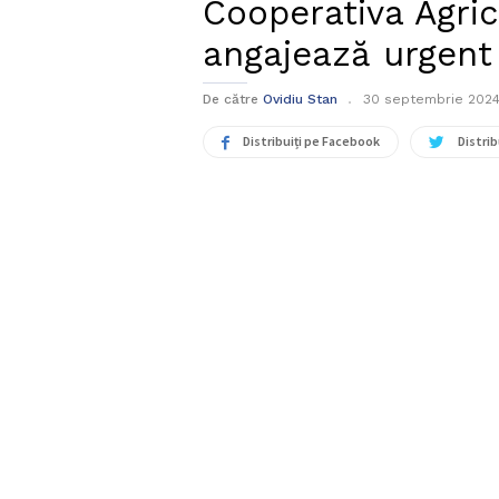
Cooperativa Agri
angajează urgent
De către
Ovidiu Stan
30 septembrie 202
Distribuiți pe Facebook
Distrib