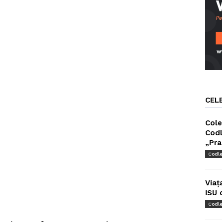
CEL
Cole
Codl
„Pra
Codl
Viaț
ISU 
Codl