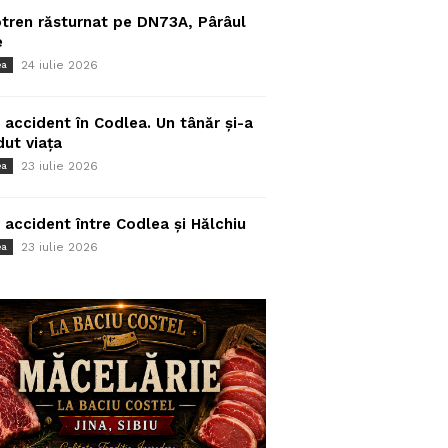
tren răsturnat pe DN73A, Pârâul
e
24 iulie 2026
ea
 accident în Codlea. Un tânăr și-a
dut viața
23 iulie 2026
ea
 accident între Codlea și Hălchiu
23 iulie 2026
ea