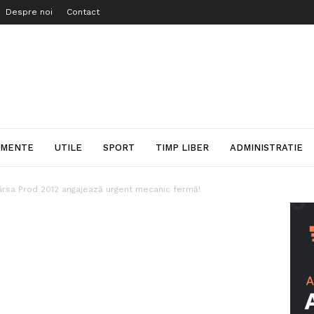
Despre noi
Contact
IMENTE
UTILE
SPORT
TIMP LIBER
ADMINISTRATIE
ârsa Prod 2012 angajează urgent mecanic fermă!