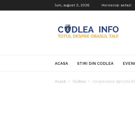
luni, august 3, 2026
Horoscop astazi
Codlea
Info
ACASA
STIRI DIN CODLEA
EVEN
Acasă
Codlea
Cooperativa Agricola B