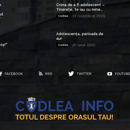
n
Crima de a fi adolescent –
Tinerețe, te iau cu mine...
ul
24 noiembrie 2020
Codlea
”
Adolescența, perioada de
aur
oș!”
25 iunie 2020
Codlea
FACEBOOK
RSS
TWITTER
YOUTUB