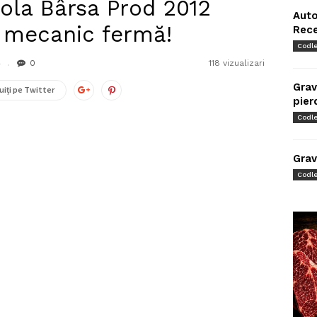
cola Bârsa Prod 2012
Auto
 mecanic fermă!
Rec
Codl
4
0
118 vizualizari
Grav
uiți pe Twitter
pier
Codl
Grav
Codl