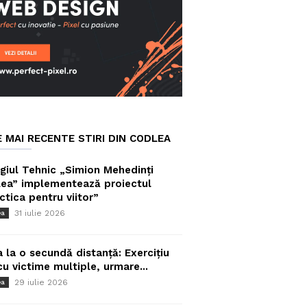
E MAI RECENTE STIRI DIN CODLEA
giul Tehnic „Simion Mehedinți
ea” implementează proiectul
ctica pentru viitor”
31 iulie 2026
ea
a la o secundă distanță: Exercițiu
cu victime multiple, urmare...
29 iulie 2026
ea