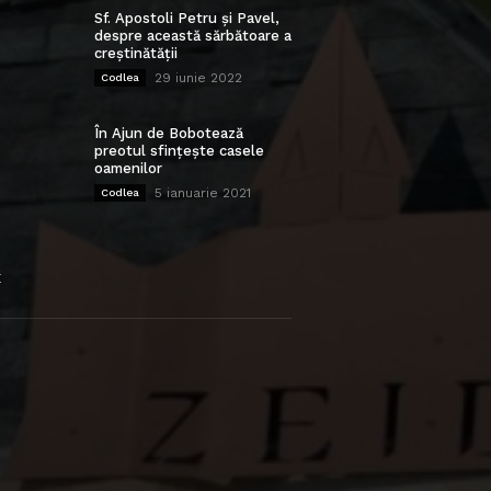
Sf. Apostoli Petru și Pavel,
despre această sărbătoare a
creștinătății
29 iunie 2022
Codlea
În Ajun de Bobotează
preotul sfințește casele
oamenilor
5 ianuarie 2021
Codlea
E