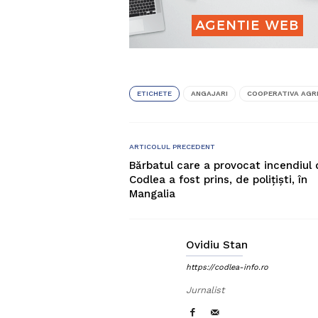
ETICHETE
ANGAJARI
COOPERATIVA AGR
ARTICOLUL PRECEDENT
Bărbatul care a provocat incendiul 
Codlea a fost prins, de polițiști, în
Mangalia
Ovidiu Stan
https://codlea-info.ro
Jurnalist