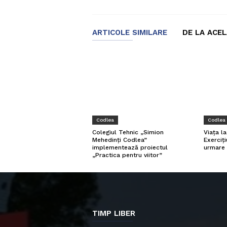
ARTICOLE SIMILARE
DE LA ACE
Codlea
Codlea
Viața l
Colegiul Tehnic „Simion
Exerciți
Mehedinți Codlea”
urmare 
implementează proiectul
„Practica pentru viitor”
TIMP LIBER