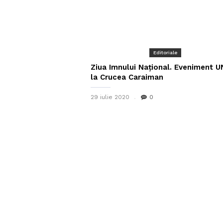
Editoriale
Ziua Imnului Național. Eveniment U
la Crucea Caraiman
29 iulie 2020
0