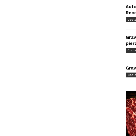
Auto
Rec
Codl
Grav
pier
Codl
Grav
Codl