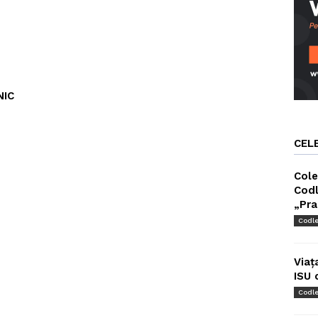
NIC
CEL
Cole
Codl
„Pra
Codl
Viaț
ISU 
Codl