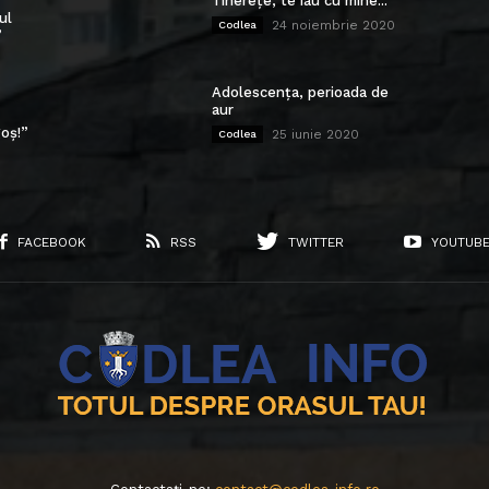
Tinerețe, te iau cu mine...
ul
24 noiembrie 2020
Codlea
”
Adolescența, perioada de
aur
oș!”
25 iunie 2020
Codlea
FACEBOOK
RSS
TWITTER
YOUTUB