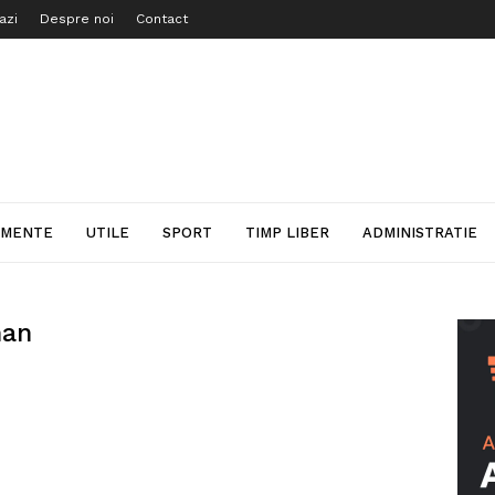
azi
Despre noi
Contact
IMENTE
UTILE
SPORT
TIMP LIBER
ADMINISTRATIE
man