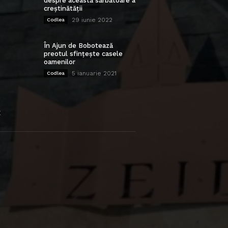
despre această sărbătoare a
creștinătății
29 iunie 2022
Codlea
În Ajun de Bobotează
preotul sfințește casele
oamenilor
5 ianuarie 2021
Codlea
E