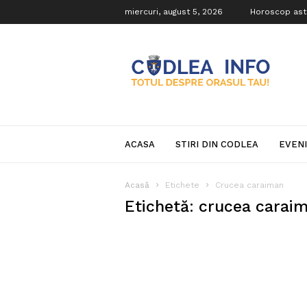
miercuri, august 5, 2026
Horoscop ast
Codlea
Info
ACASA
STIRI DIN CODLEA
EVEN
Acasă
Etichete
Crucea caraiman
Etichetă: crucea carai