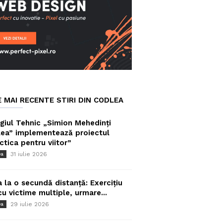
E MAI RECENTE STIRI DIN CODLEA
giul Tehnic „Simion Mehedinți
ea” implementează proiectul
ctica pentru viitor”
31 iulie 2026
ea
a la o secundă distanță: Exercițiu
cu victime multiple, urmare...
29 iulie 2026
ea