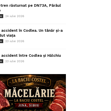
tren răsturnat pe DN73A, Pârâul
e
24 iulie 2026
ea
 accident în Codlea. Un tânăr și-a
dut viața
23 iulie 2026
ea
 accident între Codlea și Hălchiu
23 iulie 2026
ea