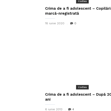
Codlea
Crima de a fi adolescent – Copilări
marcă-nregistrată
18 iunie 2020
0
Codlea
Crima de a fi adolescent – După 2
ani
6 iunie 2013
4