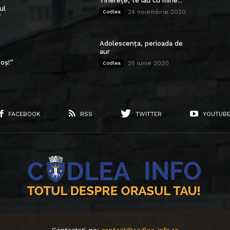
Tinerețe, te iau cu mine...
ul
24 noiembrie 2020
Codlea
”
Adolescența, perioada de
aur
oș!”
25 iunie 2020
Codlea
FACEBOOK
RSS
TWITTER
YOUTUB