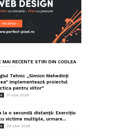
E MAI RECENTE STIRI DIN CODLEA
giul Tehnic „Simion Mehedinți
ea” implementează proiectul
ctica pentru viitor”
31 iulie 2026
ea
a la o secundă distanță: Exercițiu
cu victime multiple, urmare...
29 iulie 2026
ea