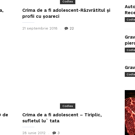
Codlea
Auto
a,
Crima de a fi adolescent-Răzvrătitul şi
Rec
profii cu şoareci
Codl
21 septembrie 2018
22
Grav
pier
Codl
Grav
Codl
Codlea
0 de
Crima de a fi adolescent – Tiriplic,
sufletul lu` tata
28 iunie 2012
3