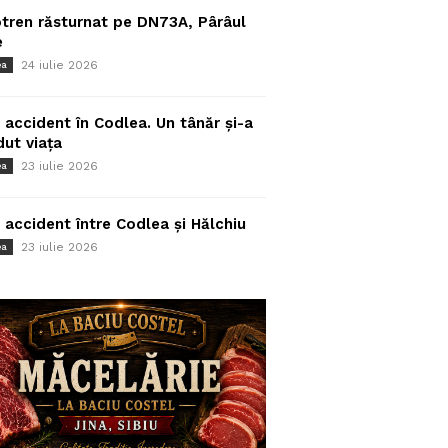
tren răsturnat pe DN73A, Pârâul
e
24 iulie 2026
ea
 accident în Codlea. Un tânăr și-a
dut viața
23 iulie 2026
ea
 accident între Codlea și Hălchiu
23 iulie 2026
ea