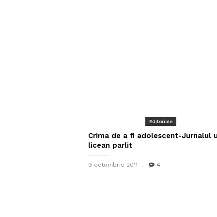
Editoriale
Crima de a fi adolescent-Jurnalul 
licean parlit
9 octombrie 2011
4