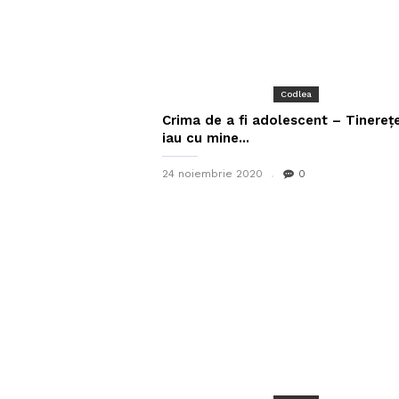
Codlea
Crima de a fi adolescent – Tinerețe
iau cu mine...
24 noiembrie 2020
0