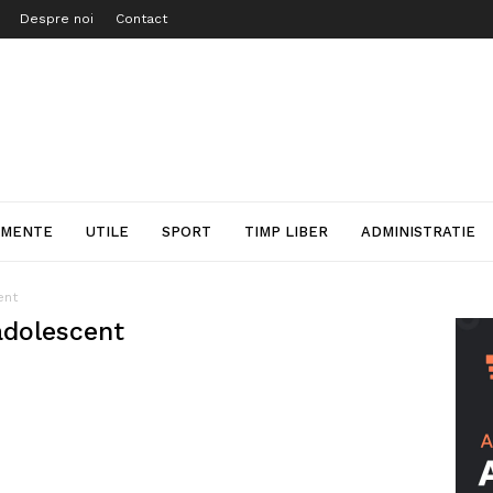
Despre noi
Contact
IMENTE
UTILE
SPORT
TIMP LIBER
ADMINISTRATIE
ent
 adolescent