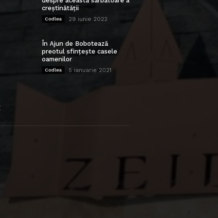
despre această sărbătoare a
creștinătății
29 iunie 2022
Codlea
În Ajun de Bobotează
preotul sfințește casele
oamenilor
5 ianuarie 2021
Codlea
E