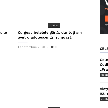
Codlea
, te
Curgeau belelele gârlă, dar toți am
avut o adolescență frumoasă!
1 septembrie 2020
0
CEL
Cole
Codl
„Pra
Codl
Viaț
ISU 
Codl