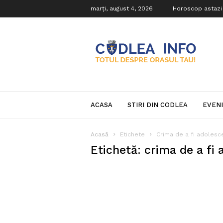
marți, august 4, 2026
Horoscop astazi
Codlea
Info
ACASA
STIRI DIN CODLEA
EVEN
Acasă
Etichete
Crima de a fi adolesc
Etichetă: crima de a fi