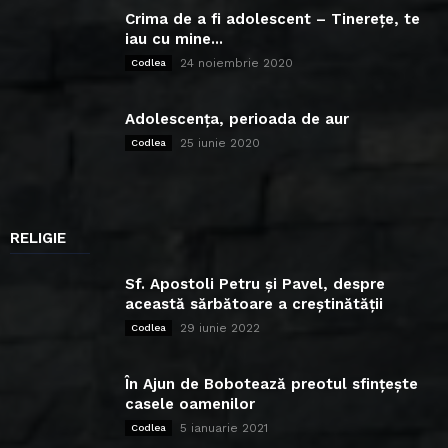
Crima de a fi adolescent – Tinerețe, te
iau cu mine...
24 noiembrie 2020
Codlea
Adolescența, perioada de aur
25 iunie 2020
Codlea
RELIGIE
Sf. Apostoli Petru și Pavel, despre
această sărbătoare a creștinătății
29 iunie 2022
Codlea
În Ajun de Bobotează preotul sfințește
casele oamenilor
5 ianuarie 2021
Codlea