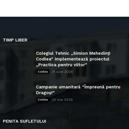
TIMP LIBER
Colegiul Tehnic „Simion Mehedinți
Codlea” implementează proiectul
„Practica pentru viitor”
31 iulie 2026
Codlea
Campanie umanitară ”Împreună pentru
Dragoș!”
24 mai 2026
Codlea
PENITA SUFLETULUI