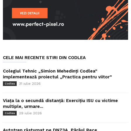
CELE MAI RECENTE STIRI DIN CODLEA
Colegiul Tehnic „Simion Mehedinți Codlea”
implementează proiectul „Practica pentru viitor”
31 iulie 2026
Codlea
Viața la o secundă distanță: Exercițiu ISU cu victime
multiple, urmare...
29 iulie 2026
Codlea
Autotren răsturnat pe DN73A, Pârâul Rece