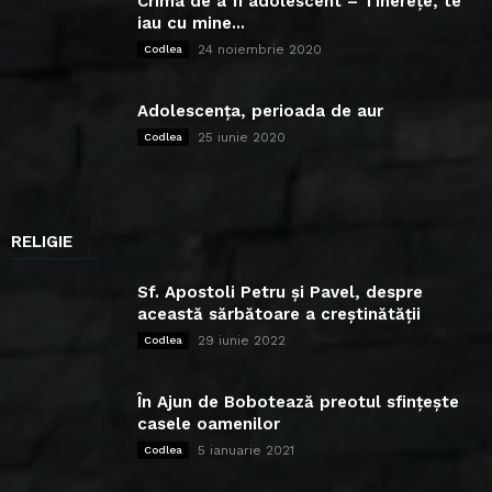
Crima de a fi adolescent – Tinerețe, te
iau cu mine...
24 noiembrie 2020
Codlea
Adolescența, perioada de aur
25 iunie 2020
Codlea
RELIGIE
Sf. Apostoli Petru și Pavel, despre
această sărbătoare a creștinătății
29 iunie 2022
Codlea
În Ajun de Bobotează preotul sfințește
casele oamenilor
5 ianuarie 2021
Codlea