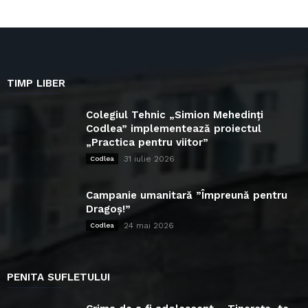
TIMP LIBER
Colegiul Tehnic „Simion Mehedinți
Codlea” implementează proiectul
„Practica pentru viitor”
31 iulie 2026
Codlea
Campanie umanitară ”Împreună pentru
Dragoș!”
24 mai 2026
Codlea
PENITA SUFLETULUI