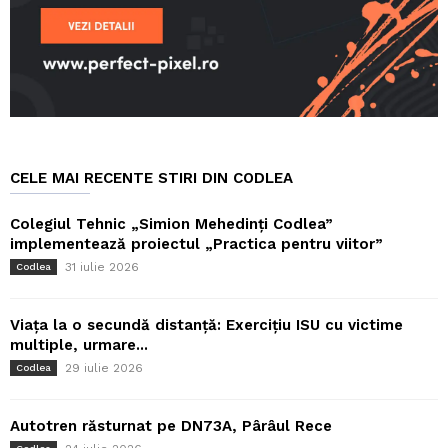
CELE MAI RECENTE STIRI DIN CODLEA
Colegiul Tehnic „Simion Mehedinți Codlea”
implementează proiectul „Practica pentru viitor”
31 iulie 2026
Codlea
Viața la o secundă distanță: Exercițiu ISU cu victime
multiple, urmare...
29 iulie 2026
Codlea
Autotren răsturnat pe DN73A, Pârâul Rece