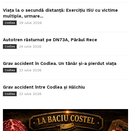
Viața la o secundă distanță: Exercițiu ISU cu victime
multiple, urmare...
29 iulie 2026
Codlea
Autotren răsturnat pe DN73A, Pârâul Rece
24 iulie 2026
Codlea
Grav accident în Codlea. Un tânăr și-a pierdut viața
23 iulie 2026
Codlea
Grav accident între Codlea și Hălchiu
23 iulie 2026
Codlea