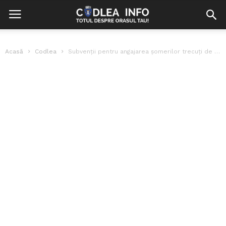
Acasă
Codlea
Subvenții pentru angajarea șomerilor trecuți de 30 de ani. Ce condiție trebuie...