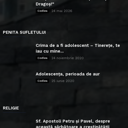
Dragoș!”
24 mai 2026
Codlea
PENITA SUFLETULUI
Crima de a fi adolescent – Tinerețe, te
iau cu mine...
24 noiembrie 2020
Codlea
Adolescența, perioada de aur
25 iunie 2020
Codlea
RELIGIE
Sf. Apostoli Petru și Pavel, despre
această sărbătoare a creștinătății