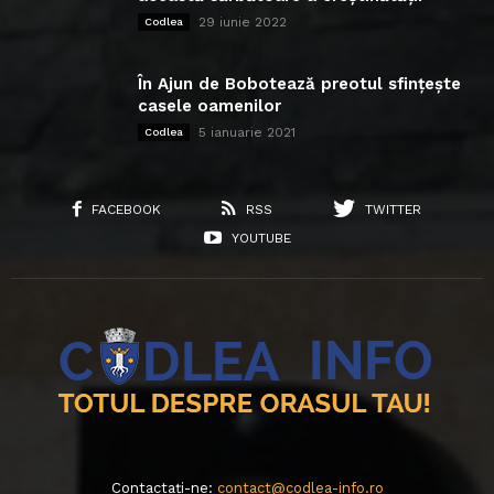
29 iunie 2022
Codlea
În Ajun de Bobotează preotul sfințește
casele oamenilor
5 ianuarie 2021
Codlea
FACEBOOK
RSS
TWITTER
YOUTUBE
Contactați-ne:
contact@codlea-info.ro