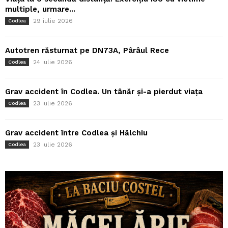
multiple, urmare...
29 iulie 2026
Codlea
Autotren răsturnat pe DN73A, Pârâul Rece
24 iulie 2026
Codlea
Grav accident în Codlea. Un tânăr și-a pierdut viața
23 iulie 2026
Codlea
Grav accident între Codlea și Hălchiu
23 iulie 2026
Codlea