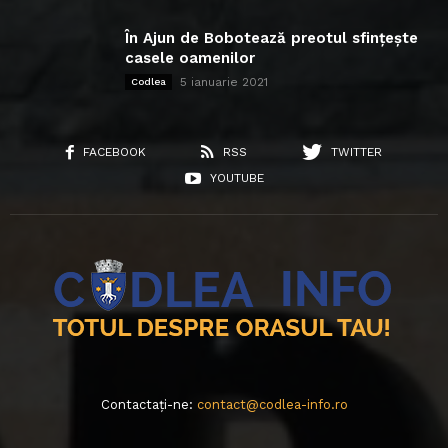
În Ajun de Bobotează preotul sfințește
casele oamenilor
5 ianuarie 2021
Codlea
FACEBOOK
RSS
TWITTER
YOUTUBE
Contactați-ne:
contact@codlea-info.ro