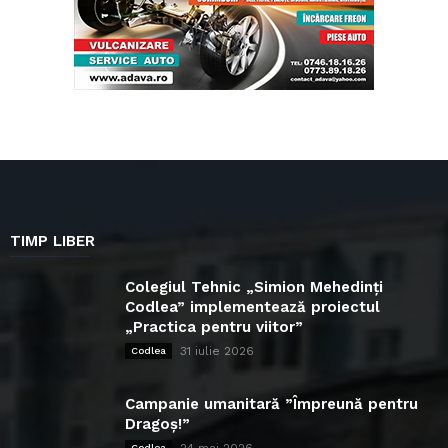
TIMP LIBER
Colegiul Tehnic „Simion Mehedinți
Codlea” implementează proiectul
„Practica pentru viitor”
31 iulie 2026
Codlea
Campanie umanitară ”Împreună pentru
Dragoș!”
Codlea