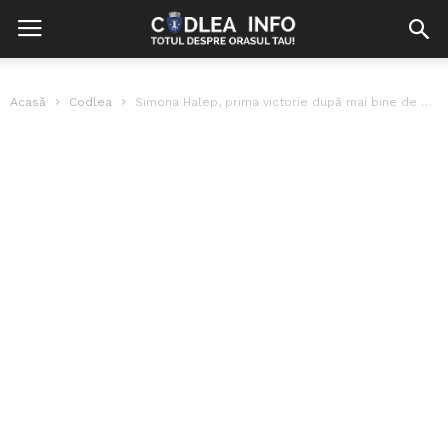
Acasă
Codlea
Simona Halep, prima victorie după mai bine de 2 ani. Ce sumă...