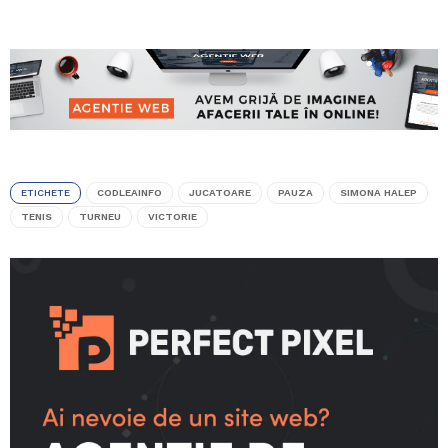
ETICHETE
CODLEAINFO
JUCATOARE
PAUZA
SIMONA HALEP
TENIS
TURNEU
VICTORIE