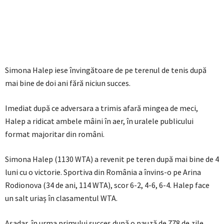
Simona Halep iese învingătoare de pe terenul de tenis după
mai bine de doi ani fără niciun succes.
Imediat după ce adversara a trimis afară mingea de meci,
Halep a ridicat ambele mâini în aer, în uralele publicului
format majoritar din români.
Simona Halep (1130 WTA) a revenit pe teren după mai bine de 4
luni cu o victorie. Sportiva din România a învins-o pe Arina
Rodionova (34 de ani, 114 WTA), scor 6-2, 4-6, 6-4. Halep face
un salt uriaș în clasamentul WTA.
Așadar, în urma primului succes după o pauză de 778 de zile,