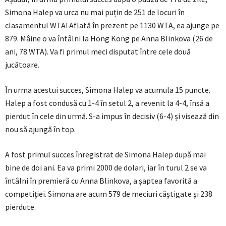
Simona Halep va urca nu mai puțin de 251 de locuri în
clasamentul WTA! Aflată în prezent pe 1130 WTA, ea ajunge pe
879. Mâine o va întâlni la Hong Kong pe Anna Blinkova (26 de
ani, 78 WTA). Va fi primul meci disputat între cele două
jucătoare.
În urma acestui succes, Simona Halep va acumula 15 puncte.
Halep a fost condusă cu 1-4 în setul 2, a revenit la 4-4, însă a
pierdut în cele din urmă. S-a impus în decisiv (6-4) și visează din
nou să ajungă în top.
A fost primul succes înregistrat de Simona Halep după mai
bine de doi ani. Ea va primi 2000 de dolari, iar în turul 2 se va
întâlni în premieră cu Anna Blinkova, a șaptea favorită a
competiției. Simona are acum 579 de meciuri câștigate și 238
pierdute.