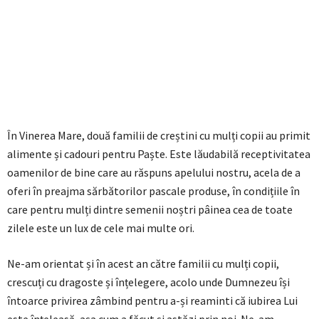
În Vinerea Mare, două familii de creștini cu mulți copii au primit
alimente și cadouri pentru Paște. Este lăudabilă receptivitatea
oamenilor de bine care au răspuns apelului nostru, acela de a
oferi în preajma sărbătorilor pascale produse, în condițiile în
care pentru mulți dintre semenii noștri pâinea cea de toate
zilele este un lux de cele mai multe ori.
Ne-am orientat și în acest an către familii cu mulți copii,
crescuți cu dragoste și înțelegere, acolo unde Dumnezeu își
întoarce privirea zâmbind pentru a-și reaminti că iubirea Lui