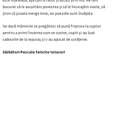
este înțeleasă, așa cum a făcut și astăzi prin noi. Ne-am
bucurat să le ascultăm povestea și să le încurajăm visele, să
știm că școala merge bine, iar poeziile sunt învățate.
Iar dacă mămicile se pregătesc să pună friptura la cuptor
pentru a primi Învierea cum se cuvine, copiii și-au luat
cadourile de la iepuraș și s-au apucat de curățenie.
Sărbători Pascale fericite tuturor!