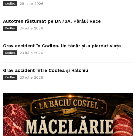
29 iulie 2026
Codlea
Autotren răsturnat pe DN73A, Pârâul Rece
24 iulie 2026
Codlea
Grav accident în Codlea. Un tânăr și-a pierdut viața
23 iulie 2026
Codlea
Grav accident între Codlea și Hălchiu
23 iulie 2026
Codlea