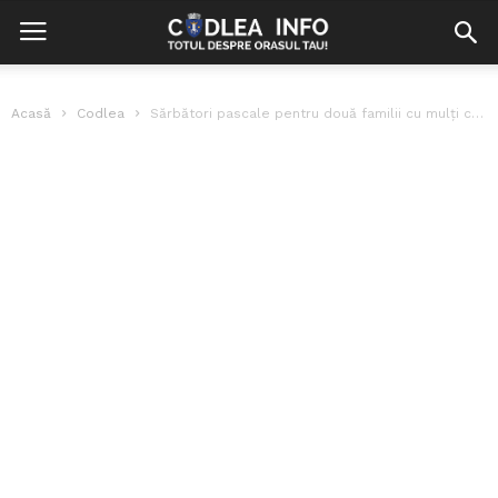
Acasă
Codlea
Sărbători pascale pentru două familii cu mulți copii