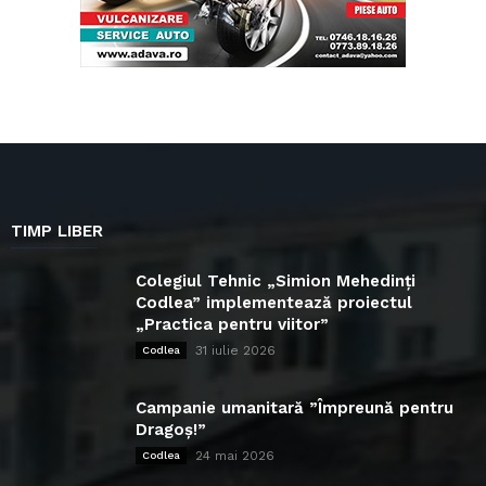
TIMP LIBER
Colegiul Tehnic „Simion Mehedinți
Codlea” implementează proiectul
„Practica pentru viitor”
31 iulie 2026
Codlea
Campanie umanitară ”Împreună pentru
Dragoș!”
24 mai 2026
Codlea