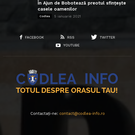
În Ajun de Bobotează preotul sfințește
casele oamenilor
5 ianuarie 2021
Codlea
FACEBOOK
RSS
TWITTER
YOUTUBE
Contactați-ne:
contact@codlea-info.ro