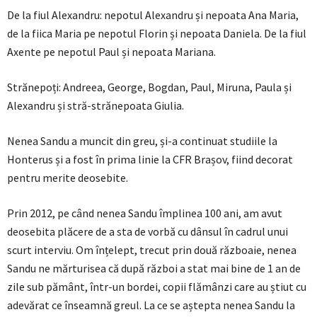
De la fiul Alexandru: nepotul Alexandru și nepoata Ana Maria,
de la fiica Maria pe nepotul Florin și nepoata Daniela. De la fiul
Axente pe nepotul Paul și nepoata Mariana.
Strănepoți: Andreea, George, Bogdan, Paul, Miruna, Paula și
Alexandru și stră-strănepoata Giulia.
Nenea Sandu a muncit din greu, și-a continuat studiile la
Honterus și a fost în prima linie la CFR Brașov, fiind decorat
pentru merite deosebite.
Prin 2012, pe când nenea Sandu împlinea 100 ani, am avut
deosebita plăcere de a sta de vorbă cu dânsul în cadrul unui
scurt interviu. Om înțelept, trecut prin două războaie, nenea
Sandu ne mărturisea că după război a stat mai bine de 1 an de
zile sub pământ, într-un bordei, copii flămânzi care au știut cu
adevărat ce înseamnă greul. La ce se aștepta nenea Sandu la