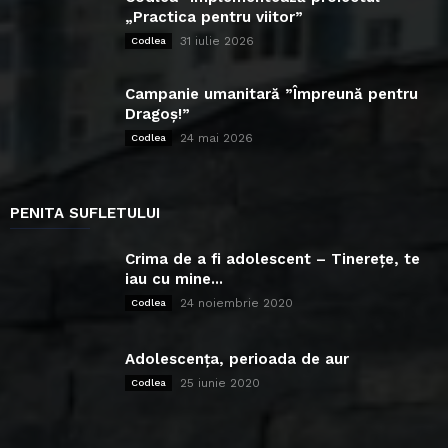
„Practica pentru viitor”
31 iulie 2026
Codlea
Campanie umanitară ”Împreună pentru
Dragoș!”
24 mai 2026
Codlea
PENITA SUFLETULUI
Crima de a fi adolescent – Tinerețe, te
iau cu mine...
24 noiembrie 2020
Codlea
Adolescența, perioada de aur
25 iunie 2020
Codlea