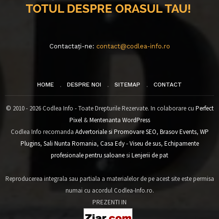
Contactați-ne:
contact@codlea-info.ro
HOME
DESPRE NOI
SITEMAP
CONTACT
© 2010 - 2026 Codlea Info - Toate Drepturile Rezervate. In colaborare cu
Perfect
Pixel
&
Mentenanta WordPress
Codlea Info recomanda
Advertoriale si Promovare SEO
,
Brasov Events
,
WP
Plugins
,
Sali Nunta Romania
,
Casa Edy - Viseu de sus
,
Echipamente
profesionale pentru saloane
si
Lenjerii de pat
Reproducerea integrala sau partiala a materialelor de pe acest site este permisa
numai cu acordul Codlea-Info.ro.
PREZENTI IN