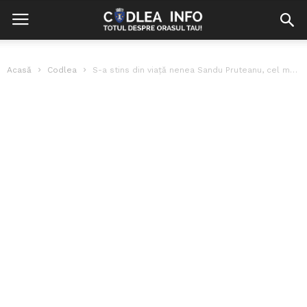
Acasă
Codlea
S-a stins din viață nenea Sandu Pruteanu, cel mai longeviv om din...