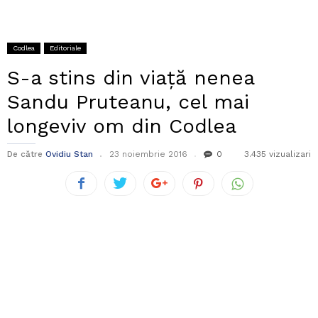
Codlea
Editoriale
S-a stins din viață nenea
Sandu Pruteanu, cel mai
longeviv om din Codlea
De către
Ovidiu Stan
23 noiembrie 2016
0
3.435 vizualizari