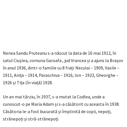
Nenea Sandu Pruteanu s-a născut la data de 16 mai 1912, în
satul Ciușlea, comuna Garoafa , jud Vrancea și a ajuns la Brașov
în anul 1936, dintr-o familie cu 8 frați: Neculai – 1909, Vasile –
1911, Anița – 1914, Paraschiva – 1916, Ion – 1923, Gheorghe –
1926 și Tița (în viață) 1928.
Un an mai târziu, în 1937, s-a mutat la Codlea, unde a
cunoscut-o pe Maria Adam și s-a căsătorit cu aceasta în 1938.
Căsătoria le-a fost bucurată și împlinită de copii, nepoți,
strănepoți și stră-strănepoți.