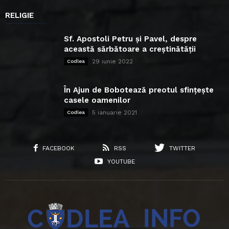
RELIGIE
Sf. Apostoli Petru și Pavel, despre
această sărbătoare a creștinătății
29 iunie 2022
Codlea
În Ajun de Bobotează preotul sfințește
casele oamenilor
5 ianuarie 2021
Codlea
FACEBOOK
RSS
TWITTER
YOUTUBE