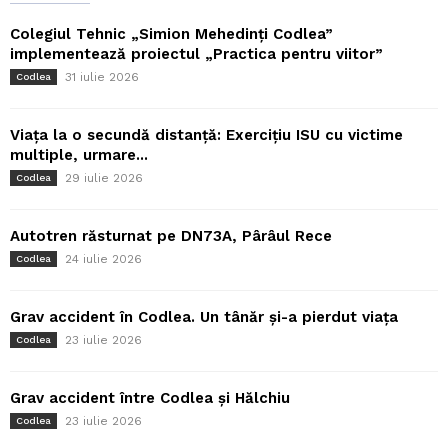
Colegiul Tehnic „Simion Mehedinți Codlea”
implementează proiectul „Practica pentru viitor”
31 iulie 2026
Codlea
Viața la o secundă distanță: Exercițiu ISU cu victime
multiple, urmare...
29 iulie 2026
Codlea
Autotren răsturnat pe DN73A, Pârâul Rece
24 iulie 2026
Codlea
Grav accident în Codlea. Un tânăr și-a pierdut viața
23 iulie 2026
Codlea
Grav accident între Codlea și Hălchiu
23 iulie 2026
Codlea