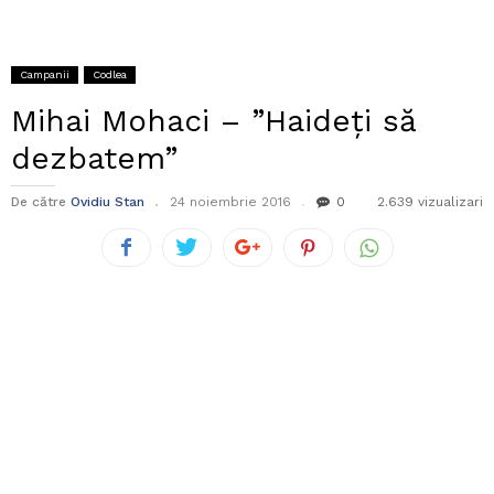
Campanii
Codlea
Mihai Mohaci – ”Haideți să
dezbatem”
De către
Ovidiu Stan
24 noiembrie 2016
0
2.639 vizualizari