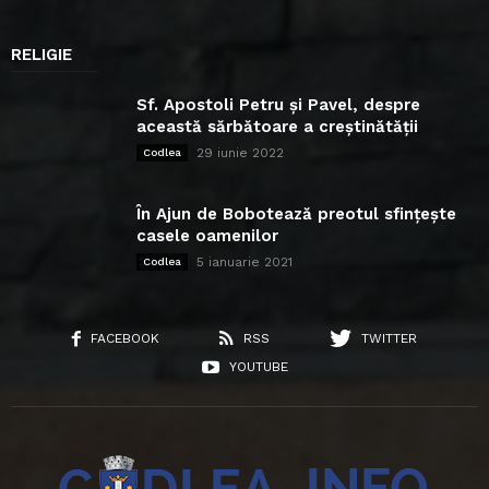
RELIGIE
Sf. Apostoli Petru și Pavel, despre
această sărbătoare a creștinătății
29 iunie 2022
Codlea
În Ajun de Bobotează preotul sfințește
casele oamenilor
5 ianuarie 2021
Codlea
FACEBOOK
RSS
TWITTER
YOUTUBE