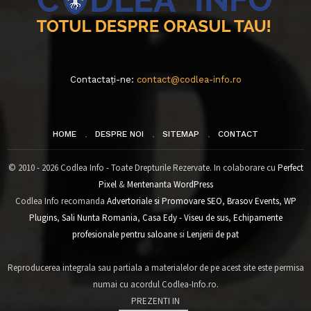
Contactați-ne:
contact@codlea-info.ro
HOME
DESPRE NOI
SITEMAP
CONTACT
© 2010 - 2026 Codlea Info - Toate Drepturile Rezervate. In colaborare cu
Perfect
Pixel
&
Mentenanta WordPress
Codlea Info recomanda
Advertoriale si Promovare SEO
,
Brasov Events
,
WP
Plugins
,
Sali Nunta Romania
,
Casa Edy - Viseu de sus
,
Echipamente
profesionale pentru saloane
si
Lenjerii de pat
Reproducerea integrala sau partiala a materialelor de pe acest site este permisa
numai cu acordul Codlea-Info.ro.
PREZENTI IN