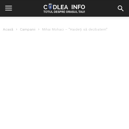
Acasă
Campanii
Mihai Mohaci – ”Haideți să dezbatem”