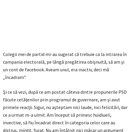
Colegii mei de partid mi-au sugerat că trebuie ca la intrarea în
campania electorală, pe lângă pregătirea obişnuită, să am şi
un cont de Facebook. Aveam unul, era inactiv, deci mă
„încadram”.
Şi ce să vezi, după ce am postat câteva dintre propunerile PSD
făcute cetăţenilor prin programul de guvernare, am şi avut
primele reacţii. Sigur, nu aşteptam nici laude, nici felicitări, dar
ce a urmat m-a uimit. Am început să primesc huidiueli,
invective, să fiu încadrat direct în categoria celor care au
distrus, minţit, furat. Nu am întâlnit nici măcar un argument