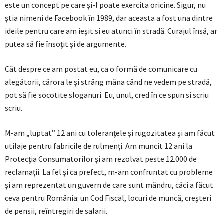
este un concept pe care şi-l poate exercita oricine. Sigur, nu
ştia nimeni de Facebook în 1989, dar aceasta a fost una dintre
ideile pentru care am ieşit si eu atunci în stradă. Curajul însă, ar
putea să fie însoţit şi de argumente.
Cât despre ce am postat eu, ca o formă de comunicare cu
alegătorii, cărora le şi strâng mâna când ne vedem pe stradă,
pot să fie socotite sloganuri. Eu, unul, cred în ce spun si scriu
scriu.
M-am „luptat” 12 ani cu toleranţele şi rugozitatea şi am făcut
utilaje pentru fabricile de rulmenţi. Am muncit 12 ani la
Protecţia Consumatorilor şi am rezolvat peste 12.000 de
reclamaţii. La fel şi ca prefect, m-am confruntat cu probleme
şi am reprezentat un guvern de care sunt mândru, căci a făcut
ceva pentru România: un Cod Fiscal, locuri de muncă, creşteri
de pensii, reîntregiri de salarii.