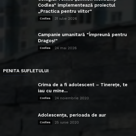
Codlea” implementează proiectul
„Practica pentru viitor”
31 iulie 2026
Codlea
Campanie umanitară ”Împreună pentru
Dragoș!”
24 mai 2026
Codlea
PENITA SUFLETULUI
Crima de a fi adolescent – Tinerețe, te
iau cu mine...
24 noiembrie 2020
Codlea
Adolescența, perioada de aur
25 iunie 2020
Codlea