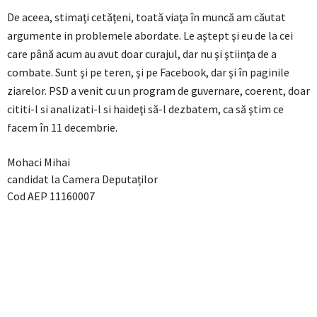
De aceea, stimaţi cetăţeni, toată viaţa în muncă am căutat
argumente in problemele abordate. Le aştept şi eu de la cei
care până acum au avut doar curajul, dar nu şi ştiinţa de a
combate. Sunt şi pe teren, şi pe Facebook, dar şi în paginile
ziarelor. PSD a venit cu un program de guvernare, coerent, doar
cititi-l si analizati-l si haideţi să-l dezbatem, ca să ştim ce
facem în 11 decembrie.
Mohaci Mihai
candidat la Camera Deputaților
Cod AEP 11160007