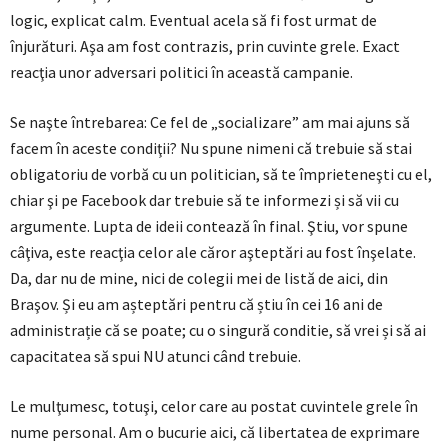
logic, explicat calm. Eventual acela să fi fost urmat de
înjurături. Aşa am fost contrazis, prin cuvinte grele. Exact
reacţia unor adversari politici în această campanie.
Se naşte întrebarea: Ce fel de „socializare” am mai ajuns să
facem în aceste condiţii? Nu spune nimeni că trebuie să stai
obligatoriu de vorbă cu un politician, să te împrieteneşti cu el,
chiar şi pe Facebook dar trebuie să te informezi și să vii cu
argumente. Lupta de ideii contează în final. Ştiu, vor spune
câţiva, este reacţia celor ale căror aşteptări au fost înşelate.
Da, dar nu de mine, nici de colegii mei de listă de aici, din
Braşov. Și eu am așteptări pentru că știu în cei 16 ani de
administrație că se poate; cu o singură conditie, să vrei și să ai
capacitatea să spui NU atunci când trebuie.
Le mulţumesc, totuşi, celor care au postat cuvintele grele în
nume personal. Am o bucurie aici, că libertatea de exprimare