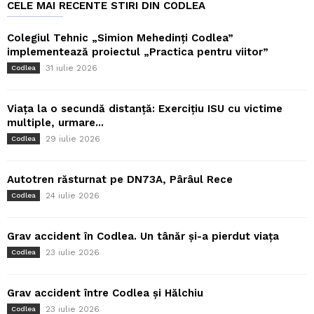
CELE MAI RECENTE STIRI DIN CODLEA
Colegiul Tehnic „Simion Mehedinți Codlea”
implementează proiectul „Practica pentru viitor”
31 iulie 2026
Codlea
Viața la o secundă distanță: Exercițiu ISU cu victime
multiple, urmare...
29 iulie 2026
Codlea
Autotren răsturnat pe DN73A, Pârâul Rece
24 iulie 2026
Codlea
Grav accident în Codlea. Un tânăr și-a pierdut viața
23 iulie 2026
Codlea
Grav accident între Codlea și Hălchiu
23 iulie 2026
Codlea