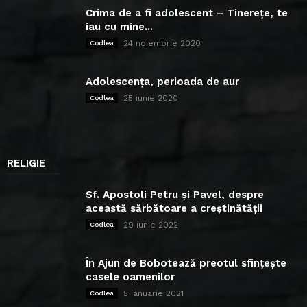
Crima de a fi adolescent – Tinerețe, te
iau cu mine...
24 noiembrie 2020
Codlea
Adolescența, perioada de aur
25 iunie 2020
Codlea
RELIGIE
Sf. Apostoli Petru și Pavel, despre
această sărbătoare a creștinătății
29 iunie 2022
Codlea
În Ajun de Bobotează preotul sfințește
casele oamenilor
5 ianuarie 2021
Codlea