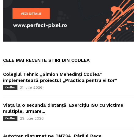
CELE MAI RECENTE STIRI DIN CODLEA
Colegiul Tehnic „Simion Mehedinți Codlea”
implementează proiectul „Practica pentru viitor”
31 iulie 2026
Codlea
Viața la o secundă distanță: Exercițiu ISU cu victime
multiple, urmare...
29 iulie 2026
Codlea
Autotren răsturnat pe DN73A, Pârâul Rece