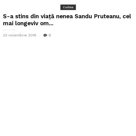
Codlea
S-a stins din viață nenea Sandu Pruteanu, cel
mai longeviv om...
23 noiembrie 2016
0