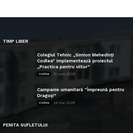
TIMP LIBER
Colegiul Tehnic „Simion Mehedinți
Codlea” implementează proiectul
„Practica pentru viitor”
31 iulie 2026
Codlea
Campanie umanitară ”Împreună pentru
Dragoș!”
24 mai 2026
Codlea
PENITA SUFLETULUI