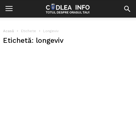
Acasă
Etichete
Longeviv
Etichetă: longeviv