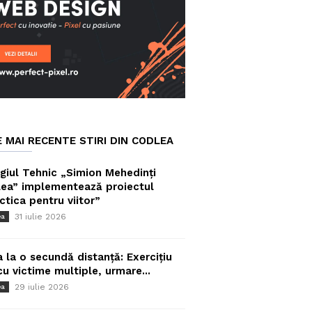
E MAI RECENTE STIRI DIN CODLEA
giul Tehnic „Simion Mehedinți
ea” implementează proiectul
ctica pentru viitor”
31 iulie 2026
ea
a la o secundă distanță: Exercițiu
cu victime multiple, urmare...
29 iulie 2026
ea