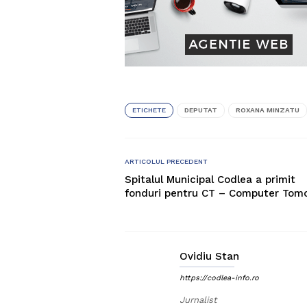
ETICHETE
DEPUTAT
ROXANA MINZATU
ARTICOLUL PRECEDENT
Spitalul Municipal Codlea a primit
fonduri pentru CT – Computer Tom
Ovidiu Stan
https://codlea-info.ro
Jurnalist