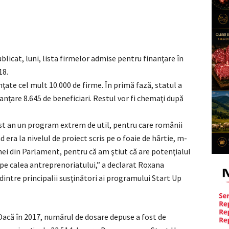
blicat, luni, lista firmelor admise pentru finanţare în
18.
nanţate cel mult 10.000 de firme. În primă fază, statul a
nţare 8.645 de beneficiari. Restul vor fi chemaţi după
est an un program extrem de util, pentru care românii
 era la nivelul de proiect scris pe o foaie de hârtie, m-
mei din Parlament, pentru că am ştiut că are potenţialul
 pe calea antreprenoriatului,” a declarat Roxana
intre principalii susţinători ai programului Start Up
 Dacă în 2017, numărul de dosare depuse a fost de