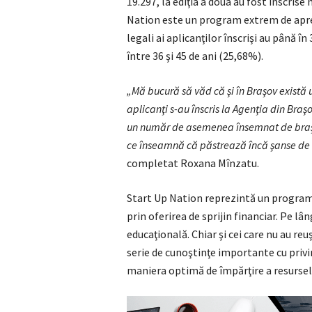
19.297, la ediţia a doua au fost înscris
Nation este un program extrem de apreci
legali ai aplicanţilor înscrişi au până î
între 36 şi 45 de ani (25,68%).
„Mă bucură să văd că şi în Braşov există 
aplicanţi s-au înscris la Agenţia din Braşo
un număr de asemenea însemnat de braşov
ce înseamnă că păstrează încă şanse de a
completat Roxana Mînzatu.
Start Up Nation reprezintă un program
prin oferirea de sprijin financiar. Pe l
educaţională. Chiar şi cei care nu au reu
serie de cunoştinţe importante cu privir
maniera optimă de împărţire a resurselo