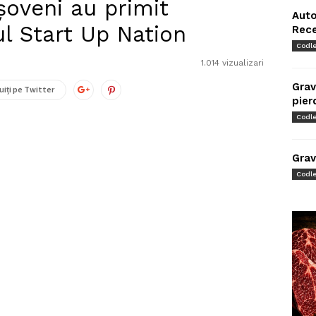
şoveni au primit
Auto
ul Start Up Nation
Rec
Codl
1.014 vizualizari
Grav
uiți pe Twitter
pier
Codl
Grav
Codl