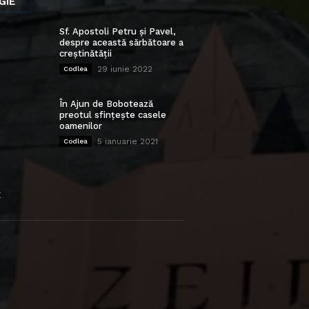
GIE
Sf. Apostoli Petru și Pavel,
despre această sărbătoare a
creștinătății
29 iunie 2022
Codlea
În Ajun de Bobotează
preotul sfințește casele
oamenilor
5 ianuarie 2021
Codlea
E