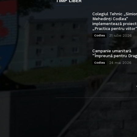
TIMP LIBER
Colegiul Tehnic „Simio
Mehedinți Codlea”
implementează proiect
„Practica pentru viitor
31 iulie 2026
Codlea
Campanie umanitară
”Împreună pentru Drag
24 mai 2026
Codlea