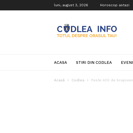
luni, august 3, 2026
Horoscop astazi
Codlea
Info
ACASA
STIRI DIN CODLEA
EVEN
Acasă
Codlea
Peste 400 de braşoveni 