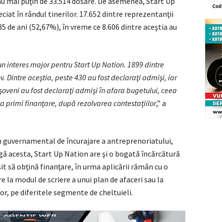
e nu mai puţin de 33.514 dosare. De asemenea, Start Up
at în rândul tinerilor. 17.652 dintre reprezentanţii
n 35 de ani (52,67%), în vreme ce 8.606 dintre aceştia au
un interes major pentru Start Up Nation. 1899 dintre
v. Dintre aceştia, peste 430 au fost declaraţi admişi, iar
eni au fost declaraţi admişi în afara bugetului, ceea
 primi finanţare, după rezolvarea contestaţiilor
,” a
 guvernamental de încurajare a antreprenoriatului,
ângă acesta, Start Up Nation are şi o bogată încărcătură
şit să obţină finanţare, în urma aplicării rămân cu o
e la modul de scriere a unui plan de afaceri sau la
r, pe diferitele segmente de cheltuieli.