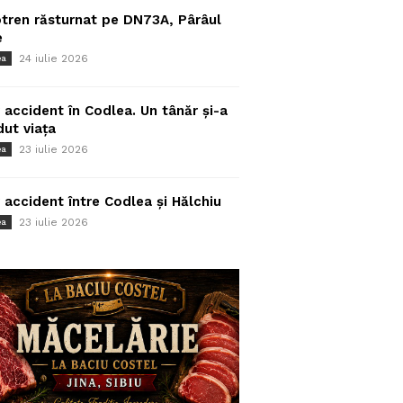
tren răsturnat pe DN73A, Pârâul
e
24 iulie 2026
ea
 accident în Codlea. Un tânăr și-a
dut viața
23 iulie 2026
ea
 accident între Codlea și Hălchiu
23 iulie 2026
ea