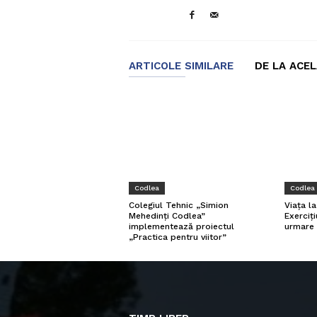
ARTICOLE SIMILARE
DE LA ACE
Codlea
Codlea
Viața l
Colegiul Tehnic „Simion
Exerciți
Mehedinți Codlea”
urmare 
implementează proiectul
„Practica pentru viitor”