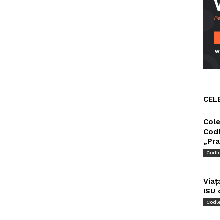
CEL
Cole
Codl
„Pra
Codl
Viaț
ISU 
Codl