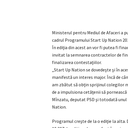
Ministerul pentru Mediul de Afaceri a pu
cadrul Programului Start Up Nation 20
În ediţia din acest an vor fi putea fi fi
invitat la semnarea contractelor de fina
finalizarea contestaţiilor.
„Start Up Nation se dovedeşte şi în ac
manifestă un interes major. Încă de când
am zbătut să obţin sprijinul colegilor 
de a impulsiona cetăţenii să pornească
Mînzatu, deputat PSD şi totodată unul d
Nation.
Programul creşte de la o ediţie la alta.