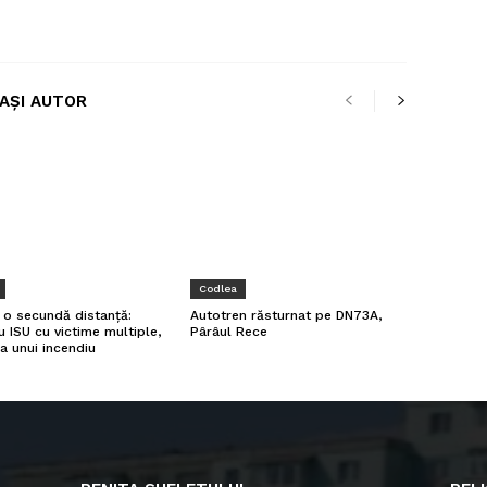
LAȘI AUTOR
Codlea
a o secundă distanță:
Autotren răsturnat pe DN73A,
u ISU cu victime multiple,
Pârâul Rece
a unui incendiu