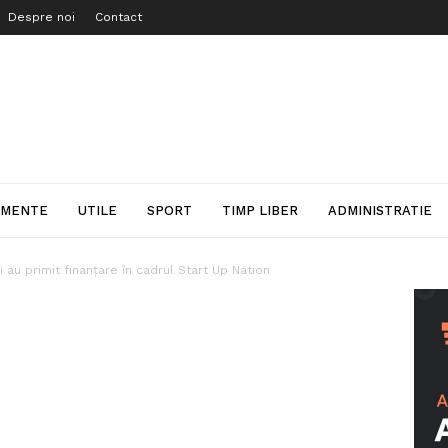
Despre noi
Contact
IMENTE
UTILE
SPORT
TIMP LIBER
ADMINISTRATIE
au primit finanţare în cadrul Start Up Nation