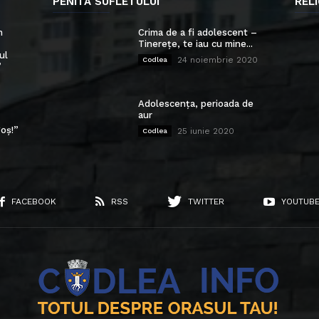
PENITA SUFLETULUI
RELI
n
Crima de a fi adolescent –
Tinerețe, te iau cu mine...
ul
24 noiembrie 2020
Codlea
”
Adolescența, perioada de
aur
oș!”
25 iunie 2020
Codlea
FACEBOOK
RSS
TWITTER
YOUTUB