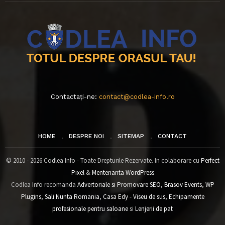
Contactați-ne:
contact@codlea-info.ro
HOME
DESPRE NOI
SITEMAP
CONTACT
© 2010 - 2026 Codlea Info - Toate Drepturile Rezervate. In colaborare cu
Perfect
Pixel
&
Mentenanta WordPress
Codlea Info recomanda
Advertoriale si Promovare SEO
,
Brasov Events
,
WP
Plugins
,
Sali Nunta Romania
,
Casa Edy - Viseu de sus
,
Echipamente
profesionale pentru saloane
si
Lenjerii de pat