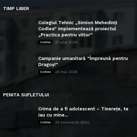
TIMP LIBER
Colegiul Tehnic „Simion Mehedinți
Codlea” implementează proiectul
„Practica pentru viitor”
31 iulie 2026
Codlea
Campanie umanitară ”Împreună pentru
Dragoș!”
24 mai 2026
Codlea
PENITA SUFLETULUI
Crima de a fi adolescent – Tinerețe, te
iau cu mine...
24 noiembrie 2020
Codlea