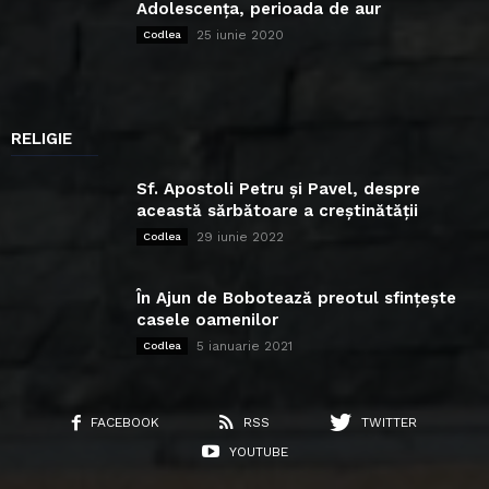
Adolescența, perioada de aur
25 iunie 2020
Codlea
RELIGIE
Sf. Apostoli Petru și Pavel, despre
această sărbătoare a creștinătății
29 iunie 2022
Codlea
În Ajun de Bobotează preotul sfințește
casele oamenilor
5 ianuarie 2021
Codlea
FACEBOOK
RSS
TWITTER
YOUTUBE