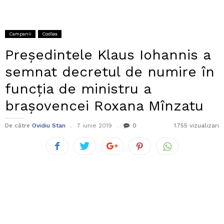
Campanii
Codlea
Președintele Klaus Iohannis a
semnat decretul de numire în
funcția de ministru a
brașovencei Roxana Mînzatu
De către
Ovidiu Stan
7 iunie 2019
0
1.755 vizualizari