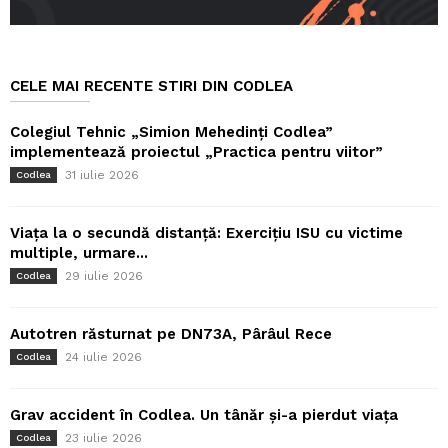
CELE MAI RECENTE STIRI DIN CODLEA
Colegiul Tehnic „Simion Mehedinți Codlea”
implementează proiectul „Practica pentru viitor”
31 iulie 2026
Codlea
Viața la o secundă distanță: Exercițiu ISU cu victime
multiple, urmare...
29 iulie 2026
Codlea
Autotren răsturnat pe DN73A, Pârâul Rece
24 iulie 2026
Codlea
Grav accident în Codlea. Un tânăr și-a pierdut viața
23 iulie 2026
Codlea