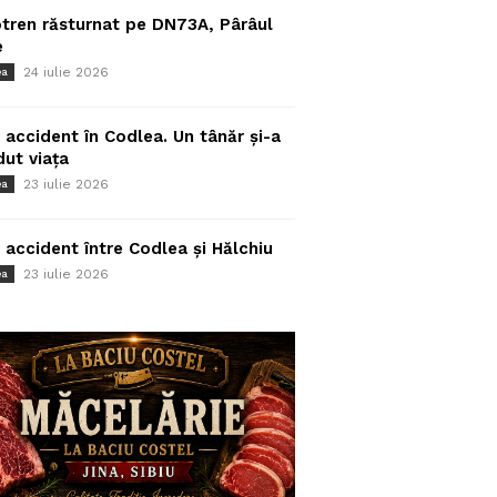
tren răsturnat pe DN73A, Pârâul
e
24 iulie 2026
ea
 accident în Codlea. Un tânăr și-a
dut viața
23 iulie 2026
ea
 accident între Codlea și Hălchiu
23 iulie 2026
ea