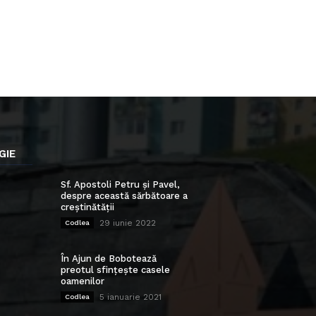
GIE
Sf. Apostoli Petru și Pavel,
despre această sărbătoare a
creștinătății
29 iunie 2022
Codlea
În Ajun de Bobotează
preotul sfințește casele
oamenilor
5 ianuarie 2021
Codlea