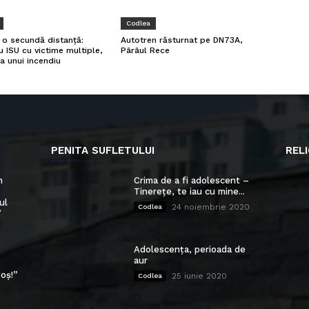
Codlea
a o secundă distanță:
Autotren răsturnat pe DN73A,
u ISU cu victime multiple,
Pârâul Rece
a unui incendiu
PENITA SUFLETULUI
RELI
n
Crima de a fi adolescent –
Tinerețe, te iau cu mine...
ul
24 noiembrie 2020
Codlea
”
Adolescența, perioada de
aur
oș!”
25 iunie 2020
Codlea