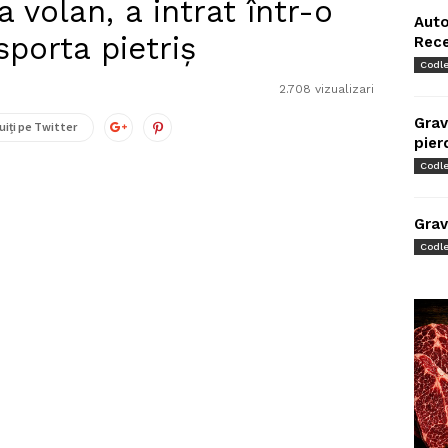
 volan, a intrat într-o
Auto
porta pietriș
Rec
Codl
2.708 vizualizari
Grav
uiți pe Twitter
pier
Codl
Grav
Codl