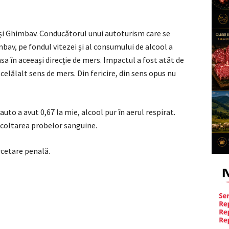
și Ghimbav. Conducătorul unui autoturism care se
mbav, pe fondul vitezei și al consumului de alcool a
asa în aceeași direcție de mers. Impactul a fost atât de
celălalt sens de mers. Din fericire, din sens opus nu
uto a avut 0,67 la mie, alcool pur în aerul respirat.
ecoltarea probelor sanguine.
rcetare penală.