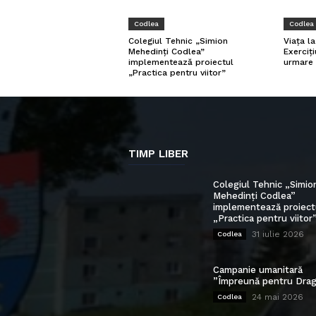
Codlea
Codlea
Viața l
Colegiul Tehnic „Simion
Exerciți
Mehedinți Codlea”
urmare 
implementează proiectul
„Practica pentru viitor”
TIMP LIBER
Colegiul Tehnic „Simio
Mehedinți Codlea”
implementează proiect
„Practica pentru viitor
31 iulie 2026
Codlea
Campanie umanitară
”Împreună pentru Drag
24 mai 2026
Codlea