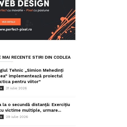
E MAI RECENTE STIRI DIN CODLEA
giul Tehnic „Simion Mehedinți
ea” implementează proiectul
ctica pentru viitor”
31 iulie 2026
ea
a la o secundă distanță: Exercițiu
cu victime multiple, urmare...
29 iulie 2026
ea