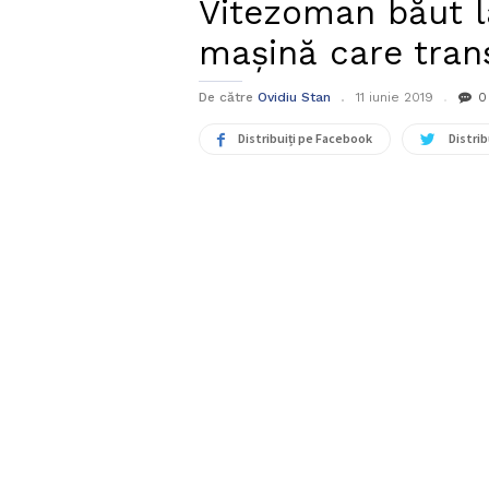
Vitezoman băut la
mașină care trans
De către
Ovidiu Stan
11 iunie 2019
0
Distribuiți pe Facebook
Distrib