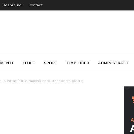
Despre noi
Contact
IMENTE
UTILE
SPORT
TIMP LIBER
ADMINISTRATIE
, a intrat într-o mașină care transporta pietriș