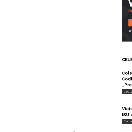
CEL
Cole
Codl
„Pra
Codl
Viaț
ISU 
Codl