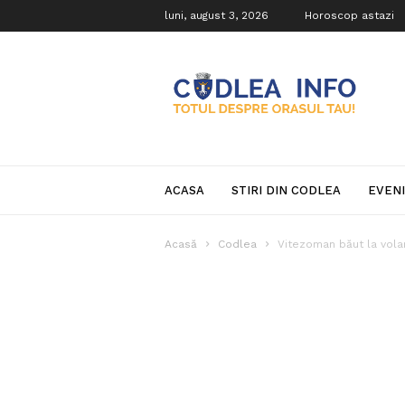
luni, august 3, 2026
Horoscop astazi
Codlea
Info
ACASA
STIRI DIN CODLEA
EVEN
Acasă
Codlea
Vitezoman băut la volan