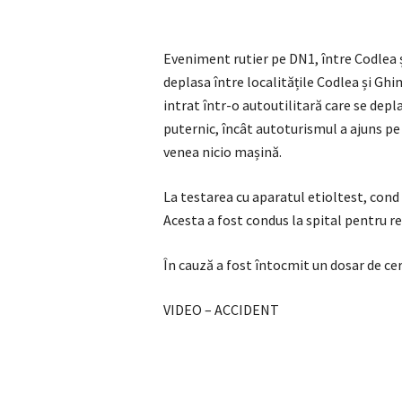
Eveniment rutier pe DN1, între Codlea 
deplasa între localitățile Codlea și Ghi
intrat într-o autoutilitară care se depl
puternic, încât autoturismul a ajuns pe 
venea nicio mașină.
La testarea cu aparatul etioltest, cond a
Acesta a fost condus la spital pentru r
În cauză a fost întocmit un dosar de ce
VIDEO – ACCIDENT