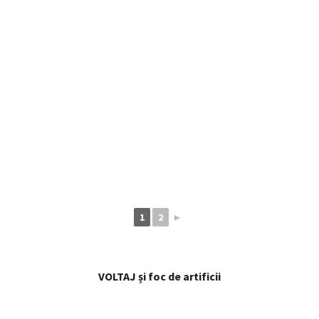
1
2
►
VOLTAJ și foc de artificii