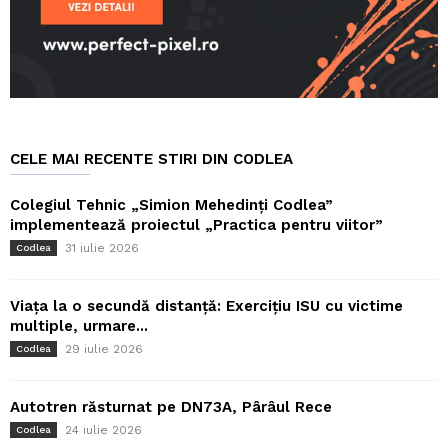
CELE MAI RECENTE STIRI DIN CODLEA
Colegiul Tehnic „Simion Mehedinți Codlea”
implementează proiectul „Practica pentru viitor”
31 iulie 2026
Codlea
Viața la o secundă distanță: Exercițiu ISU cu victime
multiple, urmare...
29 iulie 2026
Codlea
Autotren răsturnat pe DN73A, Pârâul Rece
24 iulie 2026
Codlea