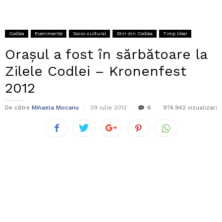
Codlea
Evenimente
Socio-cultural
Stiri din Codlea
Timp liber
Orașul a fost în sărbătoare la
Zilele Codlei – Kronenfest
2012
De către
Mihaela Mocanu
29 iulie 2012
6
974.942 vizualizari