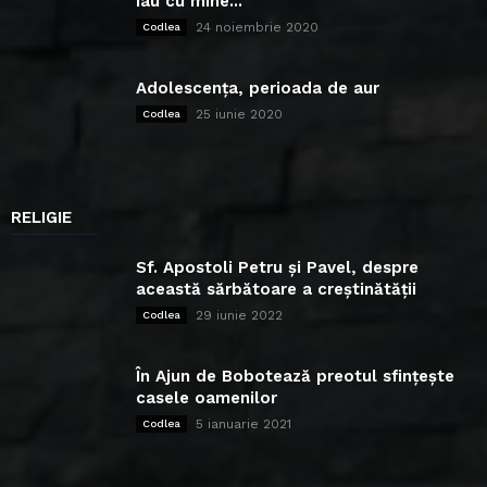
iau cu mine...
24 noiembrie 2020
Codlea
Adolescența, perioada de aur
25 iunie 2020
Codlea
RELIGIE
Sf. Apostoli Petru și Pavel, despre
această sărbătoare a creștinătății
29 iunie 2022
Codlea
În Ajun de Bobotează preotul sfințește
casele oamenilor
5 ianuarie 2021
Codlea