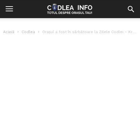
Acasă
Codlea
Orașul a fost în sărbătoare la Zilele Codlei – Kronenfest 2012