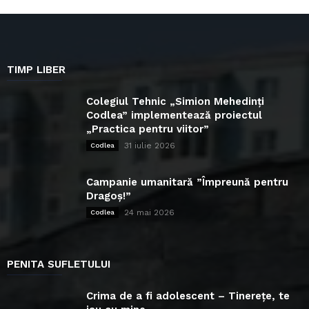
TIMP LIBER
Colegiul Tehnic „Simion Mehedinți
Codlea” implementează proiectul
„Practica pentru viitor”
31 iulie 2026
Codlea
Campanie umanitară ”Împreună pentru
Dragoș!”
24 mai 2026
Codlea
PENITA SUFLETULUI
Crima de a fi adolescent – Tinerețe, te