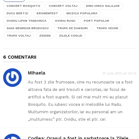
CONCERT BOSQUITO
CONCERT VOLTAJ
DINU IANCU SALAJAN
DUCU BERTZI
KRONENFEST
MUZICA POPULARA
OVIDIU LIPAN TANDARICA
OVIDIU RUSU
PORT POPULAR
SAVA NEGREAN BRUDASCU
TRUPA DE DANSURI
TRUPA VECHE
TRUPA VOLTAJ
ZEIDEN
ZILELE CODLEI
6 COMENTARII
Mihaela
31 iulie 2012 at 00:12
Au fost 3 zile frumoase, cine nu recunoaste ca a fost
altceva fata de anii trecuti e carcotas, iar focul de
artificii a fost superb. Si cel mai mult mi-au placut
Bosquito. Eu iubesc vocea si melodiile lui Radu.
Multumim organizatorilor, iar eu personal am un
„multumesc” ptr. Ovidiu, stie el ptr. ce!
Codlea: Orasul a fost in sarbatoare la Zilele