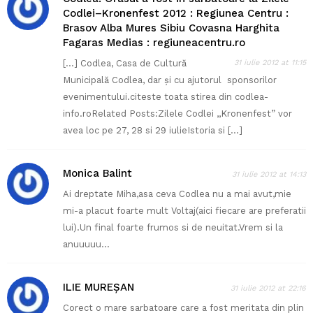
Codlei–Kronenfest 2012 : Regiunea Centru :
Brasov Alba Mures Sibiu Covasna Harghita
Fagaras Medias : regiuneacentru.ro
[…] Codlea, Casa de Cultură
31 iulie 2012 at 11:15
Municipală Codlea, dar și cu ajutorul sponsorilor
evenimentului.citeste toata stirea din codlea-
info.roRelated Posts:Zilele Codlei ,,Kronenfest” vor
avea loc pe 27, 28 si 29 iulieIstoria si […]
Monica Balint
31 iulie 2012 at 14:13
Ai dreptate Miha,asa ceva Codlea nu a mai avut,mie
mi-a placut foarte mult Voltaj(aici fiecare are preferatii
lui).Un final foarte frumos si de neuitat.Vrem si la
anuuuuu…
ILIE MUREȘAN
31 iulie 2012 at 22:16
Corect o mare sarbatoare care a fost meritata din plin