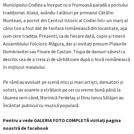
Municipiului Codlea a început cu o frumoasă paradă a portului
tradițional. Alaiul, avându-l alături pe primarul Cătălin
Muntean, a pornit din Centrul Istoric al Codlei într-un marș al
cărui ton a fost dat de fanfara românească din localitate, așa
cum cere tradiția. Prezenti, ca de fiecare dată, copiii și tinerii
Ansamblului Folcloric Măgura, dar și invitați precum Plaiurile
Dumbravitei sau Floare de Castan. Trupa de dansuri săsesti a
deschis cea de a treia zi de sărbătoare după o horă românească
în mijlocul maialului.
Pe rând au evoluat pe scenă mici și mari artiști, dansatori și
solisti, iar soarele a strălucit pe cer cu vreme bună până la
lăsarea serii când, Marinică Ferdelaș și Dinu Iancu Sălăjan au
încântat publicul cu muzică populară.
Pentru a vede GALERIA FOTO COMPLETĂ vizitați pagina
noastră de facebook