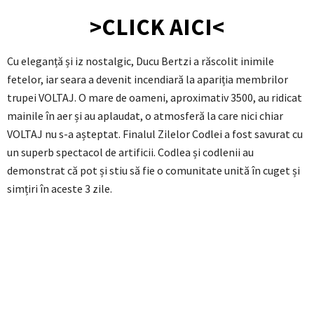
>CLICK AICI<
Cu eleganță și iz nostalgic, Ducu Bertzi a răscolit inimile
fetelor, iar seara a devenit incendiară la apariția membrilor
trupei VOLTAJ. O mare de oameni, aproximativ 3500, au ridicat
mainile în aer și au aplaudat, o atmosferă la care nici chiar
VOLTAJ nu s-a așteptat. Finalul Zilelor Codlei a fost savurat cu
un superb spectacol de artificii. Codlea și codlenii au
demonstrat că pot și stiu să fie o comunitate unită în cuget și
simțiri în aceste 3 zile.