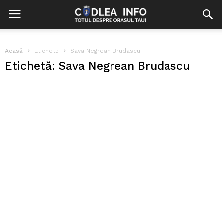
Acasă
Etichete
Sava Negrean Brudascu
Etichetă: Sava Negrean Brudascu