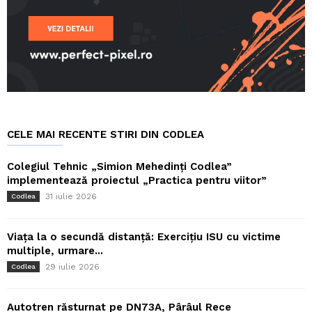
CELE MAI RECENTE STIRI DIN CODLEA
Colegiul Tehnic „Simion Mehedinți Codlea”
implementează proiectul „Practica pentru viitor”
31 iulie 2026
Codlea
Viața la o secundă distanță: Exercițiu ISU cu victime
multiple, urmare...
29 iulie 2026
Codlea
Autotren răsturnat pe DN73A, Pârâul Rece