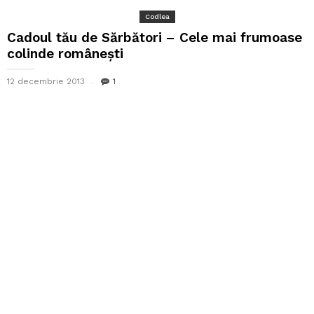
Codlea
Cadoul tău de Sărbători – Cele mai frumoase
colinde românești
12 decembrie 2013
1