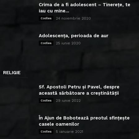
Crima de a fi adolescent – Tinerețe, te
iau cu mine...
24 noiembrie 2020
Codlea
Adolescența, perioada de aur
25 iunie 2020
Codlea
RELIGIE
Sf. Apostoli Petru și Pavel, despre
această sărbătoare a creștinătății
29 iunie 2022
Codlea
În Ajun de Bobotează preotul sfințește
casele oamenilor
5 ianuarie 2021
Codlea