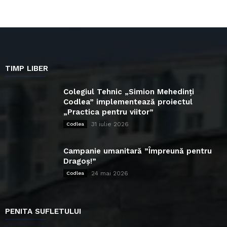
TIMP LIBER
Colegiul Tehnic „Simion Mehedinți
Codlea” implementează proiectul
„Practica pentru viitor”
31 iulie 2026
Codlea
Campanie umanitară ”Împreună pentru
Dragoș!”
24 mai 2026
Codlea
PENITA SUFLETULUI