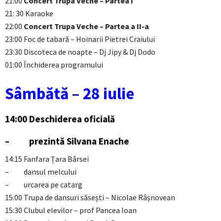
21:00
Concert Trupa Veche – Partea I
21: 30 Karaoke
22:00
Concert Trupa Veche – Partea a II-a
23:00 Foc de tabară – Hoinarii Pietrei Craiului
23:30 Discoteca de noapte – Dj Jipy & Dj Dodo
01:00 Închiderea programului
Sâmbătă – 28 iulie
14:00 Deschiderea oficială
– prezintă Silvana Enache
14:15 Fanfara Țara Bârsei
– dansul melcului
– urcarea pe catarg
15:00 Trupa de dansuri săsești – Nicolae Râșnovean
15:30 Clubul elevilor – prof Pancea Ioan