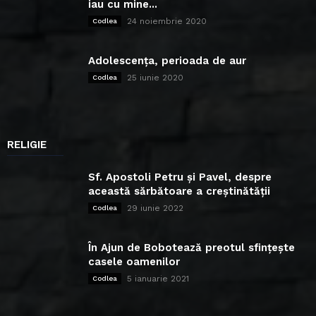
iau cu mine...
24 noiembrie 2020
Codlea
Adolescența, perioada de aur
25 iunie 2020
Codlea
RELIGIE
Sf. Apostoli Petru și Pavel, despre
această sărbătoare a creștinătății
29 iunie 2022
Codlea
În Ajun de Bobotează preotul sfințește
casele oamenilor
5 ianuarie 2021
Codlea