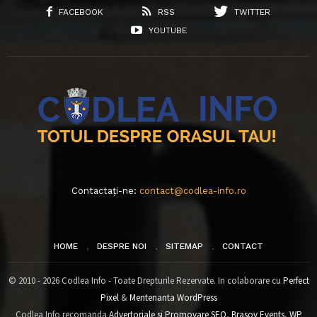
FACEBOOK
RSS
TWITTER
YOUTUBE
Contactați-ne:
contact@codlea-info.ro
HOME
DESPRE NOI
SITEMAP
CONTACT
© 2010 - 2026 Codlea Info - Toate Drepturile Rezervate. In colaborare cu
Perfect
Pixel
&
Mentenanta WordPress
Codlea Info recomanda
Advertoriale si Promovare SEO
,
Brasov Events
,
WP