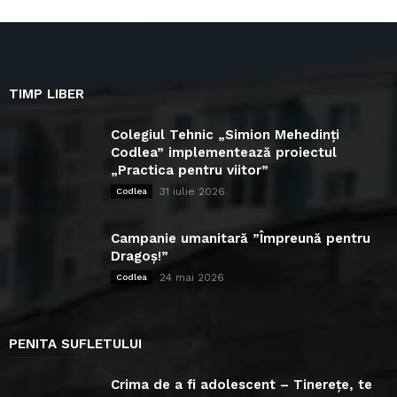
TIMP LIBER
Colegiul Tehnic „Simion Mehedinți
Codlea” implementează proiectul
„Practica pentru viitor”
31 iulie 2026
Codlea
Campanie umanitară ”Împreună pentru
Dragoș!”
24 mai 2026
Codlea
PENITA SUFLETULUI
Crima de a fi adolescent – Tinerețe, te