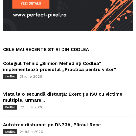
CELE MAI RECENTE STIRI DIN CODLEA
Colegiul Tehnic „Simion Mehedinți Codlea”
implementează proiectul „Practica pentru viitor”
31 iulie 2026
Codlea
Viața la o secundă distanță: Exercițiu ISU cu victime
multiple, urmare...
29 iulie 2026
Codlea
Autotren răsturnat pe DN73A, Pârâul Rece
24 iulie 2026
Codlea