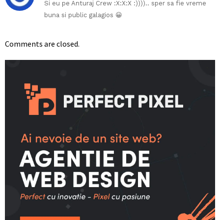
Si eu pe Anturaj Crew :X:X:X :)))).. sper sa fie vreme
buna si public galagios 😀
Comments are closed.