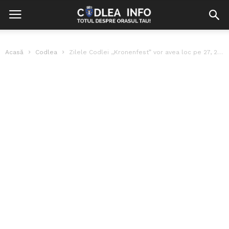
Acasă
Codlea
Zilele Codlei ,,Kronenfest” vor avea loc pe 27, 28 si 29 iulie