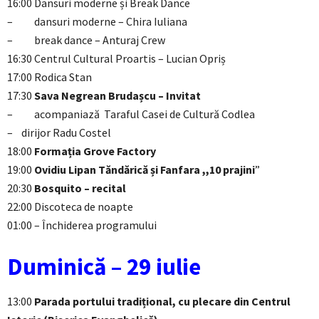
16:00 Dansuri moderne și Break Dance
– dansuri moderne – Chira Iuliana
– break dance – Anturaj Crew
16:30 Centrul Cultural Proartis – Lucian Opriș
17:00 Rodica Stan
17:30
Sava Negrean Brudașcu – Invitat
– acompaniază Taraful Casei de Cultură Codlea
– dirijor Radu Costel
18:00
Formația Grove Factory
19:00
Ovidiu Lipan Tăndărică și Fanfara ,,10 prajini
”
20:30
Bosquito – recital
22:00 Discoteca de noapte
01:00 – Închiderea programului
Duminică – 29 iulie
13:00
Parada portului tradițional, cu plecare din Centrul