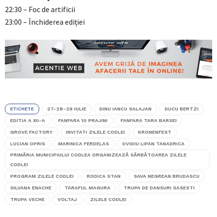
22:30 – Foc de artificii
23:00 – Închiderea ediției
ETICHETE
27-28-29 IULIE
DINU IANCU SALAJAN
DUCU BERTZI
EDITIA A XII-A
FANFARA 10 PRAJINI
FANFARA TARA BARSEI
GROVE FACTORY
INVITATI ZILELE CODLEI
KRONENFEST
LUCIAN OPRIS
MARINICA FERDELAS
OVIDIU LIPAN TANADRICA
PRIMĂRIA MUNICIPIULUI CODLEA ORGANIZEAZĂ SĂRBĂTOAREA ZILELE
CODLEI
PROGRAM ZILELE CODLEI
RODICA STAN
SAVA NEGREAN BRUDASCU
SILVANA ENACHE
TARAFUL MAGURA
TRUPA DE DANSURI SASESTI
TRUPA VECHE
VOLTAJ
ZILELE CODLEI