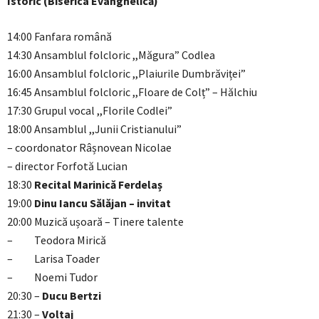
Istoric (Biserica Evanghelică)
14:00 Fanfara română
14:30 Ansamblul folcloric ,,Măgura” Codlea
16:00 Ansamblul folcloric ,,Plaiurile Dumbrăviței”
16:45 Ansamblul folcloric ,,Floare de Colț” – Hălchiu
17:30 Grupul vocal ,,Florile Codlei”
18:00 Ansamblul ,,Junii Cristianului”
– coordonator Râșnovean Nicolae
– director Forfotă Lucian
18:30
Recital Marinică Ferdelaș
19:00
Dinu Iancu Sălăjan – invitat
20:00 Muzică ușoară – Tinere talente
– Teodora Mirică
– Larisa Toader
– Noemi Tudor
20:30 –
Ducu Bertzi
21:30 –
Voltaj