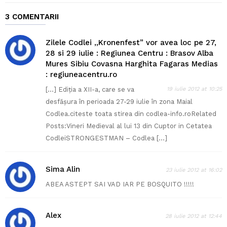
3 COMENTARII
Zilele Codlei ,,Kronenfest” vor avea loc pe 27,
28 si 29 iulie : Regiunea Centru : Brasov Alba
Mures Sibiu Covasna Harghita Fagaras Medias
: regiuneacentru.ro
[…] Ediția a XII-a, care se va
19 iulie 2012 at 10:25
desfășura în perioada 27-29 iulie în zona Maial
Codlea.citeste toata stirea din codlea-info.roRelated
Posts:Vineri Medieval al lui 13 din Cuptor in Cetatea
CodleiSTRONGESTMAN – Codlea […]
Sima Alin
23 iulie 2012 at 16:02
ABEA ASTEPT SAI VAD IAR PE BOSQUITO !!!!!
Alex
28 iulie 2012 at 12:44