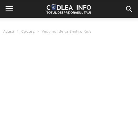
Acasă
Codlea
Vești noi de la Smiling Kids