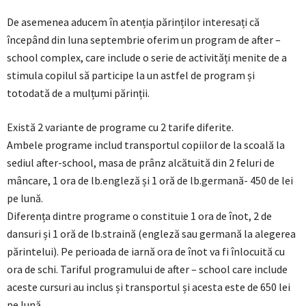
De asemenea aducem în atenția părinților interesați că
începând din luna septembrie oferim un program de after –
school complex, care include o serie de activități menite de a
stimula copilul să participe la un astfel de program și
totodată de a mulțumi părinții.
Există 2 variante de programe cu 2 tarife diferite.
Ambele programe includ transportul copiilor de la scoală la
sediul after-school, masa de prânz alcătuită din 2 feluri de
mâncare, 1 ora de lb.engleză și 1 oră de lb.germană- 450 de lei
pe lună.
Diferența dintre programe o constituie 1 ora de înot, 2 de
dansuri și 1 oră de lb.straină (engleză sau germană la alegerea
părintelui). Pe perioada de iarnă ora de înot va fi înlocuită cu
ora de schi. Tariful programului de after – school care include
aceste cursuri au inclus și transportul și acesta este de 650 lei
pe lună.