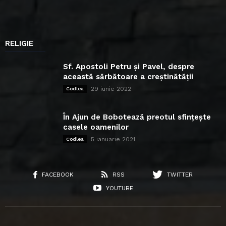
RELIGIE
Sf. Apostoli Petru și Pavel, despre
această sărbătoare a creștinătății
29 iunie 2022
Codlea
În Ajun de Bobotează preotul sfințește
casele oamenilor
5 ianuarie 2021
Codlea
FACEBOOK
RSS
TWITTER
YOUTUBE