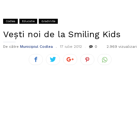
Codlea
Educatie
Gradinite
Vești noi de la Smiling Kids
De către
Municipiul Codlea
17 iulie 2012
0
2.969 vizualizari