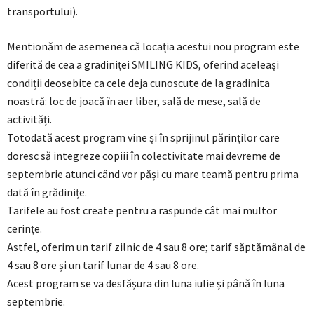
transportului).
Mentionăm de asemenea că locația acestui nou program este
diferită de cea a gradiniței SMILING KIDS, oferind aceleași
condiții deosebite ca cele deja cunoscute de la gradinita
noastră: loc de joacă în aer liber, sală de mese, sală de
activități.
Totodată acest program vine și în sprijinul părinților care
doresc să integreze copiii în colectivitate mai devreme de
septembrie atunci când vor păși cu mare teamă pentru prima
dată în grădinițe.
Tarifele au fost create pentru a raspunde cât mai multor
cerințe.
Astfel, oferim un tarif zilnic de 4 sau 8 ore; tarif săptămânal de
4 sau 8 ore și un tarif lunar de 4 sau 8 ore.
Acest program se va desfășura din luna iulie și până în luna
septembrie.