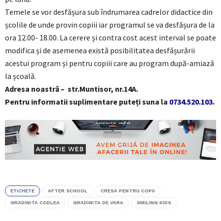
Temele se vor desfășura sub îndrumarea cadrelor didactice din
școlile de unde provin copiii iar programul se va desfășura de la
ora 12.00- 18.00. La cerere și contra cost acest interval se poate
modifica și de asemenea există posibilitatea desfășurării
acestui program și pentru copiii care au program după-amiază
la școală.
Adresa noastră – str.Muntisor, nr.14A.
Pentru informatii suplimentare puteți suna la
0734.520.103.
ETICHETE
AFTER SCHOOL
CRESA PENTRU COPII
GRADINITA CODLEA
GRADINITA DE VARA
SMILING KIDS