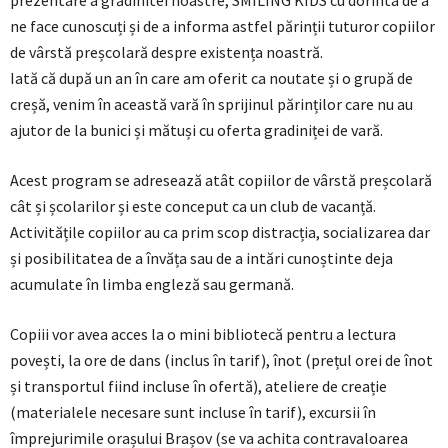
prezentare a grădinitei noastre, SMILING KIDS cu dorinta de a
ne face cunoscuți și de a informa astfel părinții tuturor copiilor
de vârstă preșcolară despre existența noastră.
Iată că după un an în care am oferit ca noutate și o grupă de
creșă, venim în această vară în sprijinul părinților care nu au
ajutor de la bunici și mătuși cu oferta gradiniței de vară.
Acest program se adresează atât copiilor de vârstă preșcolară
cât și școlarilor și este conceput ca un club de vacanță.
Activitățile copiilor au ca prim scop distracția, socializarea dar
și posibilitatea de a învăța sau de a intări cunoștinte deja
acumulate în limba engleză sau germană.
Copiii vor avea acces la o mini bibliotecă pentru a lectura
povești, la ore de dans (inclus în tarif), înot (prețul orei de înot
și transportul fiind incluse în ofertă), ateliere de creație
(materialele necesare sunt incluse în tarif), excursii în
împrejurimile orașului Brașov (se va achita contravaloarea