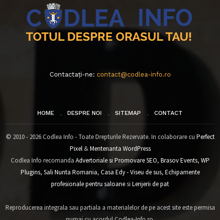
Contactați-ne:
contact@codlea-info.ro
HOME
DESPRE NOI
SITEMAP
CONTACT
© 2010 - 2026 Codlea Info - Toate Drepturile Rezervate. In colaborare cu
Perfect
Pixel
&
Mentenanta WordPress
Codlea Info recomanda
Advertoriale si Promovare SEO
,
Brasov Events
,
WP
Plugins
,
Sali Nunta Romania
,
Casa Edy - Viseu de sus
,
Echipamente
profesionale pentru saloane
si
Lenjerii de pat
Reproducerea integrala sau partiala a materialelor de pe acest site este permisa
numai cu acordul Codlea-Info.ro.