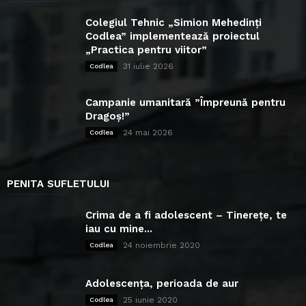
Colegiul Tehnic „Simion Mehedinți
Codlea” implementează proiectul
„Practica pentru viitor”
31 iulie 2026
Codlea
Campanie umanitară ”Împreună pentru
Dragoș!”
24 mai 2026
Codlea
PENITA SUFLETULUI
Crima de a fi adolescent – Tinerețe, te
iau cu mine...
24 noiembrie 2020
Codlea
Adolescența, perioada de aur
25 iunie 2020
Codlea