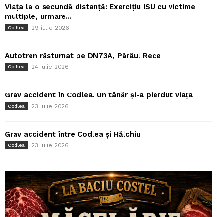
Viața la o secundă distanță: Exercițiu ISU cu victime
multiple, urmare...
29 iulie 2026
Codlea
Autotren răsturnat pe DN73A, Pârâul Rece
24 iulie 2026
Codlea
Grav accident în Codlea. Un tânăr și-a pierdut viața
23 iulie 2026
Codlea
Grav accident între Codlea și Hălchiu
23 iulie 2026
Codlea