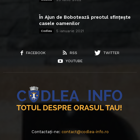
În Ajun de Bobotează preotul sfințește
casele oamenilor
5 ianuarie 2021
Codlea
FACEBOOK
RSS
TWITTER
YOUTUBE
Contactați-ne:
contact@codlea-info.ro