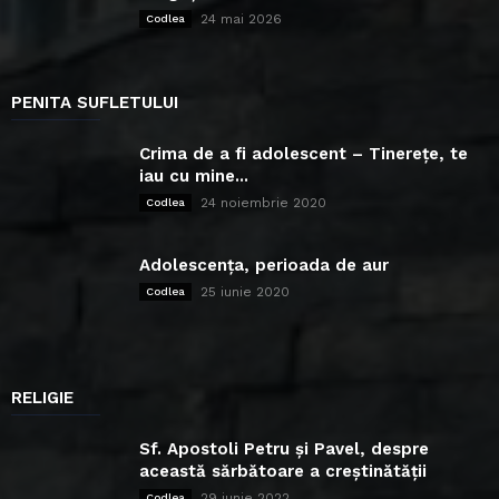
24 mai 2026
Codlea
PENITA SUFLETULUI
Crima de a fi adolescent – Tinerețe, te
iau cu mine...
24 noiembrie 2020
Codlea
Adolescența, perioada de aur
25 iunie 2020
Codlea
RELIGIE
Sf. Apostoli Petru și Pavel, despre
această sărbătoare a creștinătății
29 iunie 2022
Codlea