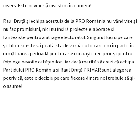
invers. Este nevoie să investim în oameni!
Raul Druță și echipa acestuia de la PRO România nu vând vise și
nu fac promisiuni, nici nu înșiră proiecte elaborate și
fanteziste pentru a atrage electoratul. Singurul lucru pe care
și-l doresc este să poată sta de vorbă cu fiecare om în parte în
următoarea perioadă pentru a se cunoaște reciproc și pentru
înțelege nevoile cetățenilor, iar dacă merită să crezi că echipa
Partidului PRO România și Raul Druță PRIMAR sunt alegerea
potrivită, este o decizie pe care fiecare dintre noi trebuie să și-
o asume!