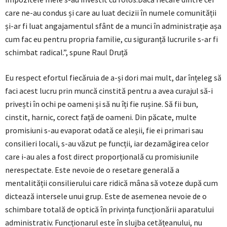
care ne-au condus și care au luat decizii în numele comunității
și-ar fi luat angajamentul sfânt de a munci în administrație așa
cum fac eu pentru propria familie, cu siguranță lucrurile s-ar fi
schimbat radical.”, spune Raul Druță
Eu respect efortul fiecăruia de a-și dori mai mult, dar înțeleg să
faci acest lucru prin muncă cinstită pentru a avea curajul să-i
privești în ochi pe oameni și să nu îți fie rușine. Să fii bun,
cinstit, harnic, corect față de oameni. Din păcate, multe
promisiuni s-au evaporat odată ce aleșii, fie ei primari sau
consilieri locali, s-au văzut pe funcții, iar dezamăgirea celor
care i-au ales a fost direct proporțională cu promisiunile
nerespectate. Este nevoie de o resetare generală a
mentalității consilierului care ridică mâna să voteze după cum
dictează intersele unui grup. Este de asemenea nevoie de o
schimbare totală de optică în privința funcționării aparatului
administrativ. Funcționarul este în slujba cetățeanului, nu