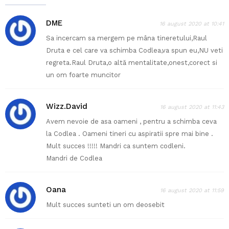
DME
16 august 2020 at 10:41
Sa incercam sa mergem pe mâna tineretului,Raul
Druta e cel care va schimba Codlea,va spun eu,NU veti
regreta.Raul Druta,o altă mentalitate,onest,corect si
un om foarte muncitor
Wizz.David
16 august 2020 at 11:43
Avem nevoie de asa oameni , pentru a schimba ceva
la Codlea . Oameni tineri cu aspiratii spre mai bine .
Mult succes !!!!! Mandri ca suntem codleni.
Mandri de Codlea
Oana
16 august 2020 at 11:59
Mult succes sunteti un om deosebit