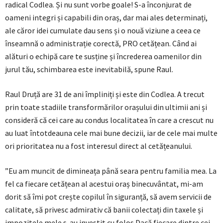
radical Codlea. Și nu sunt vorbe goale! S-a înconjurat de
oameni integri și capabili din oraș, dar mai ales determinați,
ale căror idei cumulate dau sens și o nouă viziune a ceea ce
înseamnă o administrație corectă, PRO cetățean. Când ai
alături o echipă care te susține și încrederea oamenilor din
jurul tău, schimbarea este inevitabilă, spune Raul.
Raul Druță are 31 de ani împliniți și este din Codlea. A trecut
prin toate stadiile transformărilor orașului din ultimii ani și
consideră că cei care au condus localitatea în care a crescut nu
au luat întotdeauna cele mai bune decizii, iar de cele mai multe
ori prioritatea nu a fost interesul direct al cetățeanului.
”Eu am muncit de dimineața până seara pentru familia mea. La
fel ca fiecare cetățean al acestui oraș binecuvântat, mi-am
dorit să îmi pot crește copilul în siguranță, să avem servicii de
calitate, să privesc admirativ că banii colectați din taxele și
impozitele mele s-au investit cu folos.Dacă fiecare dintre cei