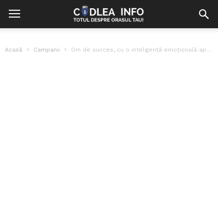
Acasă
Campanii
Om de succes, cu o inteligență emoțională aparte. Cine este Raul Druță?