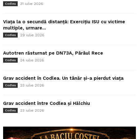
31 iulie 2026
Codlea
Viața la o secundă distanță: Exercițiu ISU cu victime
multiple, urmare...
29 iulie 2026
Codlea
Autotren răsturnat pe DN73A, Pârâul Rece
24 iulie 2026
Codlea
Grav accident în Codlea. Un tânăr și-a pierdut viața
23 iulie 2026
Codlea
Grav accident între Codlea și Hălchiu
23 iulie 2026
Codlea