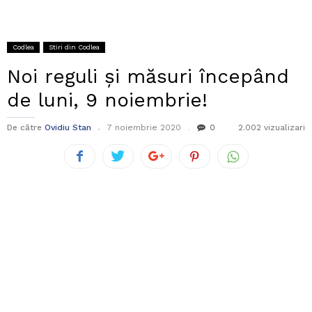
Codlea
Stiri din Codlea
Noi reguli și măsuri începând
de luni, 9 noiembrie!
De către
Ovidiu Stan
7 noiembrie 2020
0
2.002 vizualizari