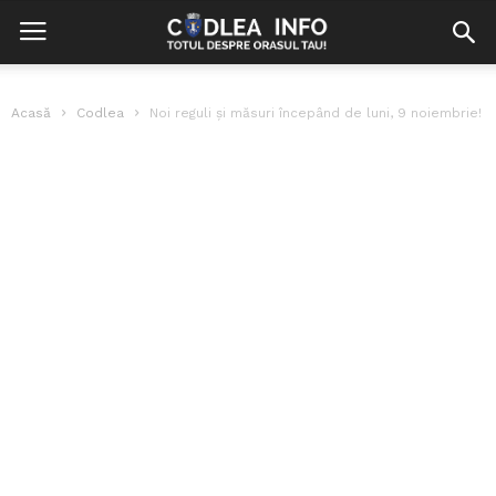
Acasă
Codlea
Noi reguli și măsuri începând de luni, 9 noiembrie!