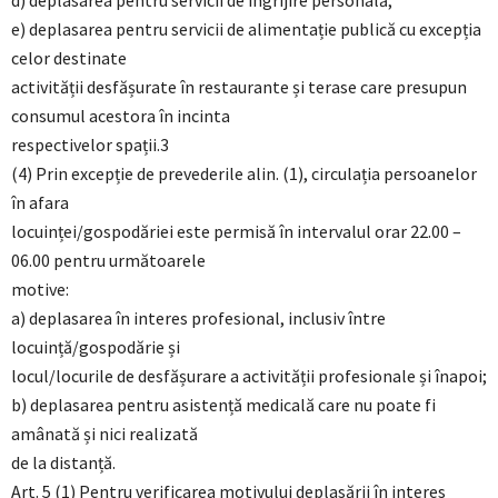
d) deplasarea pentru servicii de îngrijire personală;
e) deplasarea pentru servicii de alimentație publică cu excepția
celor destinate
activității desfășurate în restaurante și terase care presupun
consumul acestora în incinta
respectivelor spații.3
(4) Prin excepție de prevederile alin. (1), circulația persoanelor
în afara
locuinței/gospodăriei este permisă în intervalul orar 22.00 –
06.00 pentru următoarele
motive:
a) deplasarea în interes profesional, inclusiv între
locuință/gospodărie și
locul/locurile de desfășurare a activității profesionale și înapoi;
b) deplasarea pentru asistență medicală care nu poate fi
amânată și nici realizată
de la distanță.
Art. 5 (1) Pentru verificarea motivului deplasării în interes