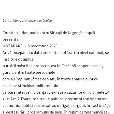
Centrul Istoric al Municipiului Codlea
Comitetul Național pentru Situații de Urgență adoptă
prezenta
HOTĂRÂRE: – 5 noiembrie 2020
Art. 1 Începând cu data prezentei hotărâri la nivel național, se
instituie obligația
purtării măștii de protecție, astfel încât să acopere nasul şi
gura, pentru toate persoanele
care au împlinit vârsta de 5 ani, în toate spațiile publice
deschise și închise, indiferent de
valoare ratei de incidență cumulate a cazurilor din ultimele 14
zile. Art. 2 Toate instituțiile publice, precum și toți operatorii
economici publici sau privați au obligația organizării activității
și desfășurării programului de lucru în regim de telemuncă sau