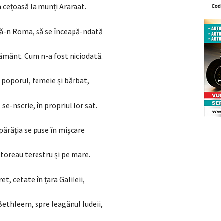
a cețoasă la munți Araraat.
că-n Roma, să se înceapă-ndată
ământ. Cum n-a fost niciodată.
t poporul, femeie și bărbat,
se-nscrie, în propriul lor sat.
ărăția se puse în mișcare
ătoreau terestru și pe mare.
et, cetate în țara Galileii,
ethleem, spre leagănul Iudeii,