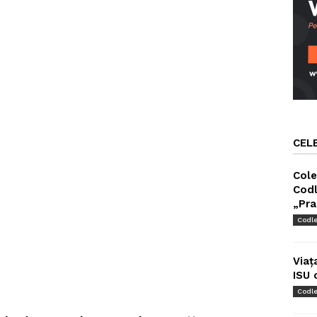
CEL
Cole
Codl
„Pra
Codl
Viaț
ISU 
Codl