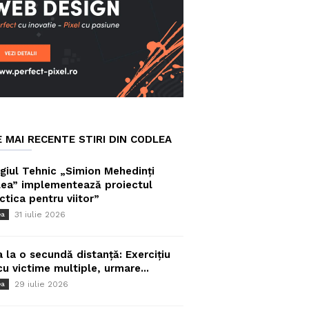
E MAI RECENTE STIRI DIN CODLEA
giul Tehnic „Simion Mehedinți
ea” implementează proiectul
ctica pentru viitor”
31 iulie 2026
ea
a la o secundă distanță: Exercițiu
cu victime multiple, urmare...
29 iulie 2026
ea