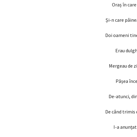
Oraș în care
Și-n care pâin
Doi oameni tine
Erau dulghe
Mergeau de zi
Pășea încet
De-atunci, din
De când trimis 
I-a anunțat 