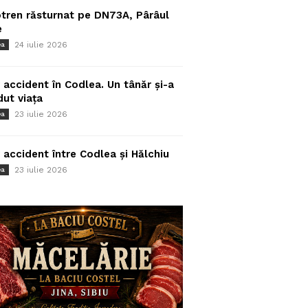
tren răsturnat pe DN73A, Pârâul
e
24 iulie 2026
ea
 accident în Codlea. Un tânăr și-a
dut viața
23 iulie 2026
ea
 accident între Codlea și Hălchiu
23 iulie 2026
ea