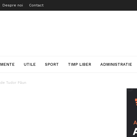
Despre noi
Contact
IMENTE
UTILE
SPORT
TIMP LIBER
ADMINISTRATIE
 de Tudor Păun