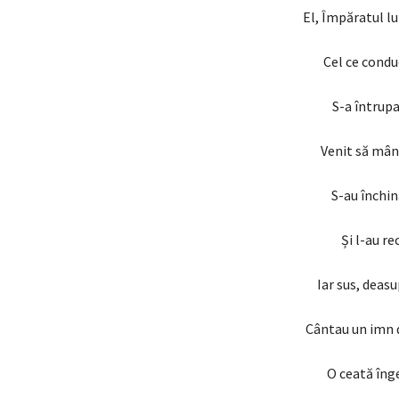
El, Împăratul l
Cel ce condu
S-a întrupa
Venit să mân
S-au închin
Și l-au r
Iar sus, deas
Cântau un imn d
O ceată înge