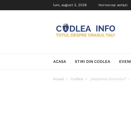
luni, august 3, 2026
Horoscop astazi
Codlea
Info
ACASA
STIRI DIN CODLEA
EVEN
Acasă
Codlea
,,Nașterea Domnului” –