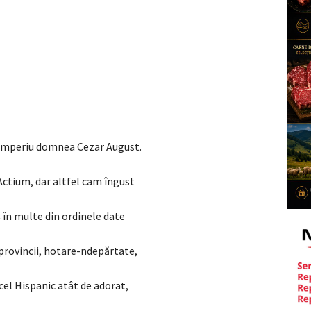
 imperiu domnea Cezar August.
 Actium, dar altfel cam îngust
 în multe din ordinele date
provincii, hotare-ndepărtate,
cel Hispanic atât de adorat,