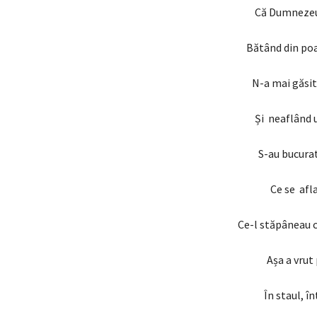
Că Dumnezeu 
Bătând din poa
N-a mai găsit
Și neaflând u
S-au bucurat
Ce se afla
Ce-l stăpâneau c
Așa a vrut
În staul, în