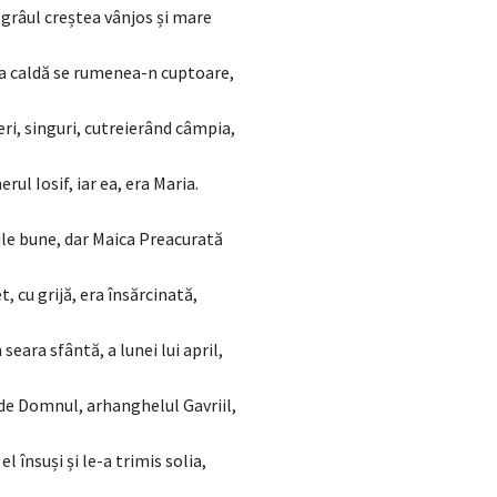
 grâul creștea vânjos și mare
ea caldă se rumenea-n cuptoare,
ri, singuri, cutreierând câmpia,
rul Iosif, iar ea, era Maria.
le bune, dar Maica Preacurată
, cu grijă, era însărcinată,
 seara sfântă, a lunei lui april,
de Domnul, arhanghelul Gavriil,
el însuși și le-a trimis solia,