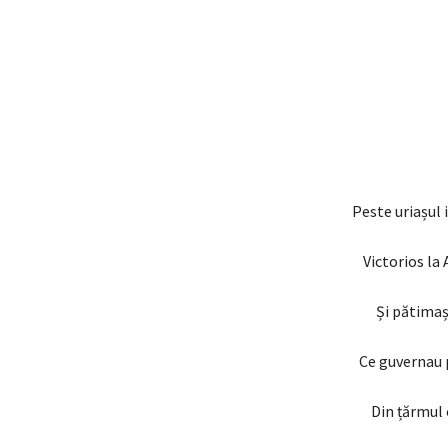
Peste uriașul
Victorios la
Și pătimaș
Ce guvernau 
Din țărmul 