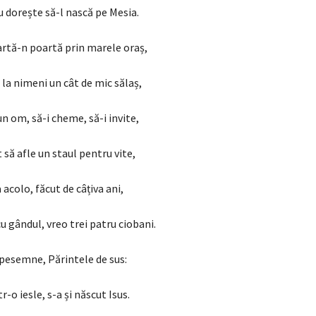
dorește să-l nască pe Mesia.
rtă-n poartă prin marele oraș,
 la nimeni un cât de mic sălaș,
n om, să-i cheme, să-i invite,
 să afle un staul pentru vite,
 acolo, făcut de câțiva ani,
u gândul, vreo trei patru ciobani.
 pesemne, Părintele de sus:
tr-o iesle, s-a și născut Isus.