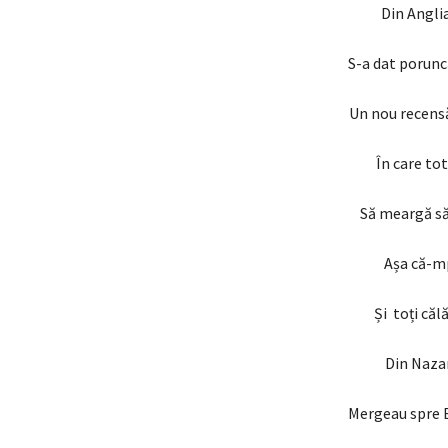
Din Angli
S-a dat porun
Un nou recens
În care to
Să meargă să 
Așa că-mp
Și toți căl
Din Nazar
Mergeau spre B