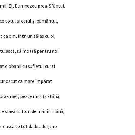
umii, El, Dumnezeu prea-Sfântul,
ce totul și cerul și pământul,
t ca om, într-un sălaș cu oi,
tuiască, să moară pentru noi.
at ciobanii cu sufletul curat
ecunoscut ca mare împărat
upra-n aer, peste micuța stână,
e slavă cu flori de măr în mână,
rească ce tot dădea de știre