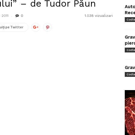
lui” – de Tudor Păun
Auto
Rec
 2011
0
1.038 vizualizari
Codl
uiți pe Twitter
Grav
pier
Codl
Grav
Codl