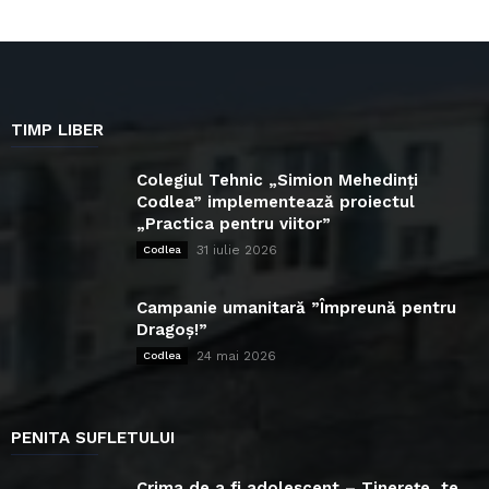
TIMP LIBER
Colegiul Tehnic „Simion Mehedinți
Codlea” implementează proiectul
„Practica pentru viitor”
31 iulie 2026
Codlea
Campanie umanitară ”Împreună pentru
Dragoș!”
24 mai 2026
Codlea
PENITA SUFLETULUI
Crima de a fi adolescent – Tinerețe, te