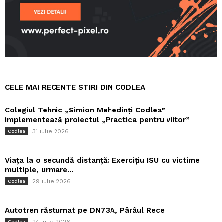
CELE MAI RECENTE STIRI DIN CODLEA
Colegiul Tehnic „Simion Mehedinți Codlea”
implementează proiectul „Practica pentru viitor”
31 iulie 2026
Codlea
Viața la o secundă distanță: Exercițiu ISU cu victime
multiple, urmare...
29 iulie 2026
Codlea
Autotren răsturnat pe DN73A, Pârâul Rece
24 iulie 2026
Codlea