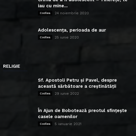
iau cu mine...
24 noiembrie 2020
Codlea
Adolescența, perioada de aur
25 iunie 2020
Codlea
RELIGIE
Sf. Apostoli Petru și Pavel, despre
această sărbătoare a creștinătății
29 iunie 2022
Codlea
În Ajun de Bobotează preotul sfințește
casele oamenilor
5 ianuarie 2021
Codlea