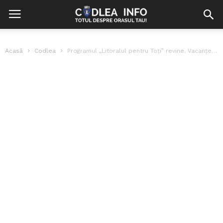
Acasă
Codlea
Programul „Litoralul pentru Toți” revine. Vacanțe la mare de la 42 de...