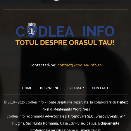
Contactați-ne:
contact@codlea-info.ro
HOME
DESPRE NOI
SITEMAP
CONTACT
© 2010 - 2026 Codlea Info - Toate Drepturile Rezervate. In colaborare cu
Perfect
Pixel
&
Mentenanta WordPress
Codlea Info recomanda
Advertoriale si Promovare SEO
,
Brasov Events
,
WP
Plugins
,
Sali Nunta Romania
,
Casa Edy - Viseu de sus
,
Echipamente
profesionale pentru saloane
si
Lenjerii de pat