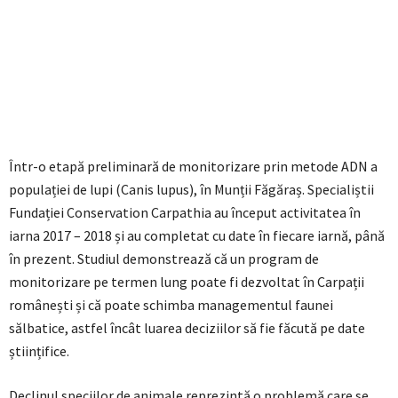
Într-o etapă preliminară de monitorizare prin metode ADN a
populației de lupi (Canis lupus), în Munții Făgăraș. Specialiștii
Fundației Conservation Carpathia au început activitatea în
iarna 2017 – 2018 și au completat cu date în fiecare iarnă, până
în prezent. Studiul demonstrează că un program de
monitorizare pe termen lung poate fi dezvoltat în Carpații
românești și că poate schimba managementul faunei
sălbatice, astfel încât luarea deciziilor să fie făcută pe date
științifice.
Declinul speciilor de animale reprezintă o problemă care se