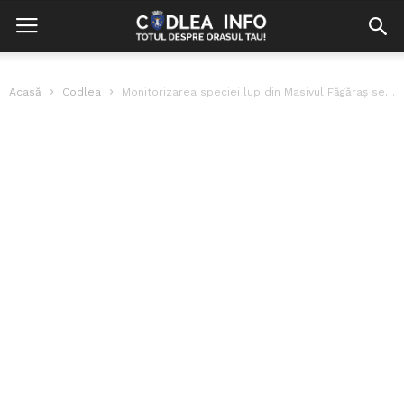
Acasă
Codlea
Monitorizarea speciei lup din Masivul Făgăraș se face în premieră cu ajutorul...