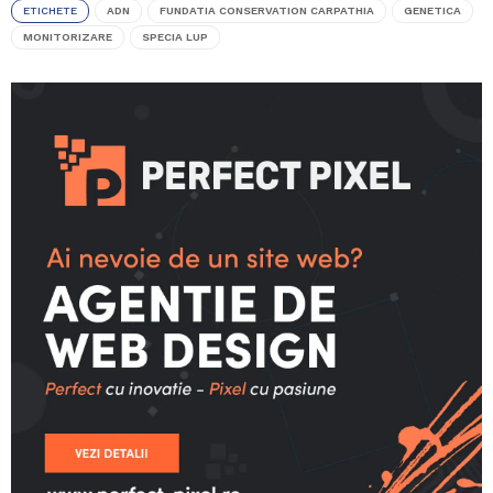
ETICHETE
ADN
FUNDATIA CONSERVATION CARPATHIA
GENETICA
MONITORIZARE
SPECIA LUP