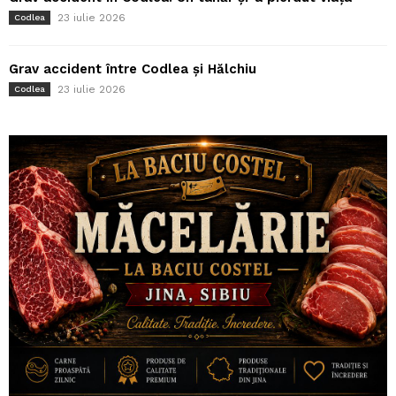
23 iulie 2026
Codlea
Grav accident între Codlea și Hălchiu
23 iulie 2026
Codlea