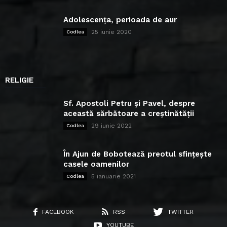
Adolescența, perioada de aur
25 iunie 2020
Codlea
RELIGIE
Sf. Apostoli Petru și Pavel, despre
această sărbătoare a creștinătății
29 iunie 2022
Codlea
În Ajun de Bobotează preotul sfințește
casele oamenilor
5 ianuarie 2021
Codlea
FACEBOOK
RSS
TWITTER
YOUTUBE