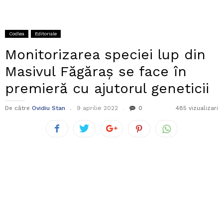
Codlea
Editoriale
Monitorizarea speciei lup din
Masivul Făgăraș se face în
premieră cu ajutorul geneticii
De către
Ovidiu Stan
9 aprilie 2022
0
485 vizualizari