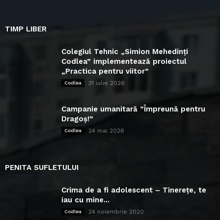
TIMP LIBER
Colegiul Tehnic „Simion Mehedinți
Codlea” implementează proiectul
„Practica pentru viitor”
31 iulie 2026
Codlea
Campanie umanitară ”Împreună pentru
Dragoș!”
24 mai 2026
Codlea
PENITA SUFLETULUI
Crima de a fi adolescent – Tinerețe, te
iau cu mine...
24 noiembrie 2020
Codlea