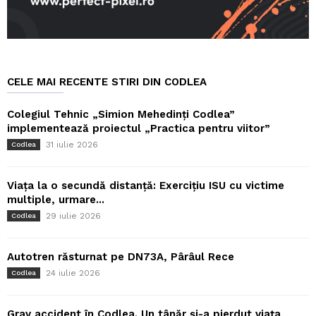
CELE MAI RECENTE STIRI DIN CODLEA
Colegiul Tehnic „Simion Mehedinți Codlea”
implementează proiectul „Practica pentru viitor”
31 iulie 2026
Codlea
Viața la o secundă distanță: Exercițiu ISU cu victime
multiple, urmare...
29 iulie 2026
Codlea
Autotren răsturnat pe DN73A, Pârâul Rece
24 iulie 2026
Codlea
Grav accident în Codlea. Un tânăr și-a pierdut viața