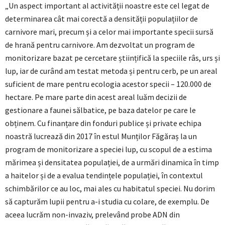
„Un aspect important al activității noastre este cel legat de
determinarea cât mai corectă a densității populațiilor de
carnivore mari, precum și a celor mai importante specii sursă
de hrană pentru carnivore. Am dezvoltat un program de
monitorizare bazat pe cercetare științifică la speciile râs, urs și
lup, iar de curând am testat metoda și pentru cerb, pe un areal
suficient de mare pentru ecologia acestor specii – 120.000 de
hectare. Pe mare parte din acest areal luăm decizii de
gestionare a faunei sălbatice, pe baza datelor pe care le
obținem. Cu finanțare din fonduri publice și private echipa
noastră lucrează din 2017 în estul Munților Făgăraș la un
program de monitorizare a speciei lup, cu scopul de a estima
mărimea și densitatea populației, de a urmări dinamica în timp
a haitelor și de a evalua tendințele populației, în contextul
schimbărilor ce au loc, mai ales cu habitatul speciei. Nu dorim
să capturăm lupii pentru a-i studia cu colare, de exemplu. De
aceea lucrăm non-invaziv, prelevând probe ADN din