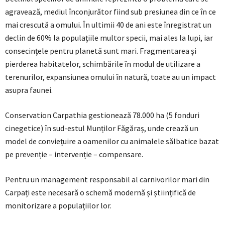
agravează, mediul înconjurător fiind sub presiunea din ce în ce
mai crescută a omului. În ultimii 40 de ani este înregistrat un
declin de 60% la populațiile multor specii, mai ales la lupi, iar
consecințele pentru planetă sunt mari. Fragmentarea și
pierderea habitatelor, schimbările în modul de utilizare a
terenurilor, expansiunea omului în natură, toate au un impact
asupra faunei.
Conservation Carpathia gestionează 78.000 ha (5 fonduri
cinegetice) în sud-estul Munților Făgăraș, unde crează un
model de conviețuire a oamenilor cu animalele sălbatice bazat
pe prevenție – intervenție – compensare.
Pentru un management responsabil al carnivorilor mari din
Carpați este necesară o schemă modernă și științifică de
monitorizare a populațiilor lor.