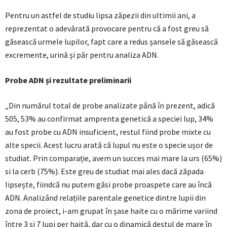
Pentru un astfel de studiu lipsa zăpezii din ultimii ani, a
reprezentat o adevărată provocare pentru că a fost greu să
găsească urmele lupilor, fapt care a redus șansele să găsească
excremente, urină și păr pentru analiza ADN.
Probe ADN și rezultate preliminarii
„Din numărul total de probe analizate până în prezent, adică
505, 53% au confirmat amprenta genetică a speciei lup, 34%
au fost probe cu ADN insuficient, restul fiind probe mixte cu
alte specii. Acest lucru arată că lupul nu este o specie ușor de
studiat. Prin comparație, avem un succes mai mare la urs (65%)
si la cerb (75%). Este greu de studiat mai ales dacă zăpada
lipsește, fiindcă nu putem găsi probe proaspete care au încă
ADN. Analizând relațiile parentale genetice dintre lupii din
zona de proiect, i-am grupat în șase haite cu o mărime variind
între 3 și 7 lupi per haită, dar cu o dinamică destul de mare în