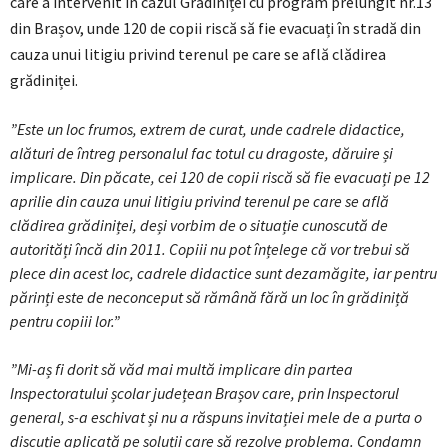
care a intervenit în cazul Grădiniței cu program prelungit nr.13
din Brașov, unde 120 de copii riscă să fie evacuați în stradă din
cauza unui litigiu privind terenul pe care se află clădirea
grădiniței.
”Este un loc frumos, extrem de curat, unde cadrele didactice,
alături de întreg personalul fac totul cu dragoste, dăruire și
implicare. Din păcate, cei 120 de copii riscă să fie evacuați pe 12
aprilie din cauza unui litigiu privind terenul pe care se află
clădirea grădiniței, deși vorbim de o situație cunoscută de
autorități încă din 2011. Copiii nu pot înțelege că vor trebui să
plece din acest loc, cadrele didactice sunt dezamăgite, iar pentru
părinți este de neconceput să rămână fără un loc în grădiniță
pentru copiii lor.”
”Mi-aș fi dorit să văd mai multă implicare din partea
Inspectoratului școlar județean Brașov care, prin Inspectorul
general, s-a eschivat și nu a răspuns invitației mele de a purta o
discuție aplicată pe soluții care să rezolve problema. Condamn