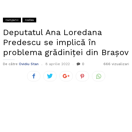
Campanii
Codlea
Deputatul Ana Loredana
Predescu se implică în
problema grădiniței din Brașov
De către
Ovidiu Stan
8 aprilie 2022
0
666 vizualizari