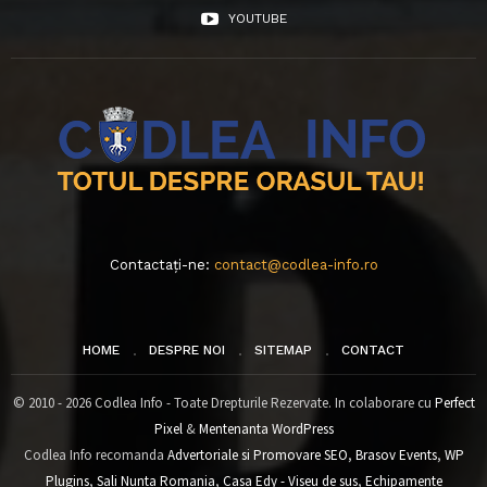
YOUTUBE
Contactați-ne:
contact@codlea-info.ro
HOME
DESPRE NOI
SITEMAP
CONTACT
© 2010 - 2026 Codlea Info - Toate Drepturile Rezervate. In colaborare cu
Perfect
Pixel
&
Mentenanta WordPress
Codlea Info recomanda
Advertoriale si Promovare SEO
,
Brasov Events
,
WP
Plugins
,
Sali Nunta Romania
,
Casa Edy - Viseu de sus
,
Echipamente