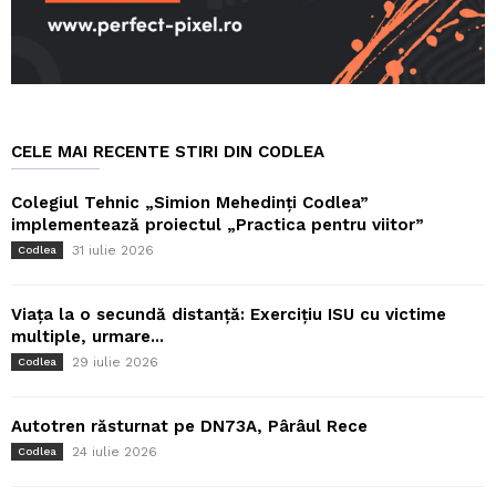
CELE MAI RECENTE STIRI DIN CODLEA
Colegiul Tehnic „Simion Mehedinți Codlea”
implementează proiectul „Practica pentru viitor”
31 iulie 2026
Codlea
Viața la o secundă distanță: Exercițiu ISU cu victime
multiple, urmare...
29 iulie 2026
Codlea
Autotren răsturnat pe DN73A, Pârâul Rece
24 iulie 2026
Codlea