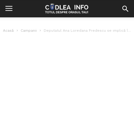
Acasă
Campanii
Deputatul Ana Loredana Predescu se implică în problema grădiniței din Brașov