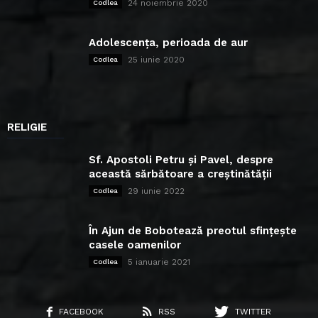
24 noiembrie 2020
Codlea
Adolescența, perioada de aur
25 iunie 2020
Codlea
RELIGIE
Sf. Apostoli Petru și Pavel, despre
această sărbătoare a creștinătății
29 iunie 2022
Codlea
În Ajun de Bobotează preotul sfințește
casele oamenilor
5 ianuarie 2021
Codlea
FACEBOOK
RSS
TWITTER