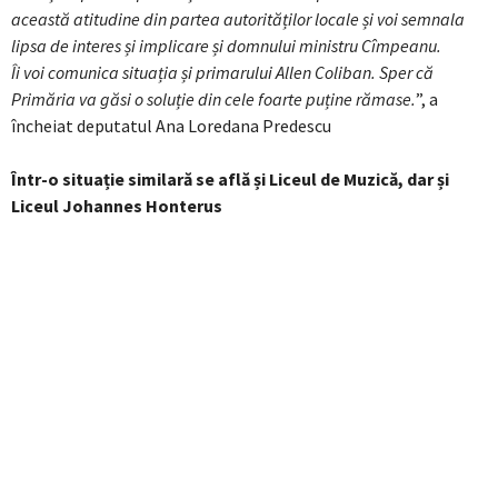
această atitudine din partea autorităților locale și voi semnala
lipsa de interes și implicare și domnului ministru Cîmpeanu.
Îi voi comunica situația și primarului Allen Coliban. Sper că
Primăria va găsi o soluție din cele foarte puține rămase.
”, a
încheiat deputatul Ana Loredana Predescu
Într-o situație similară se află și Liceul de Muzică, dar și
Liceul Johannes Honterus