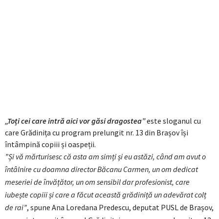
„Toți cei care intră aici vor găsi dragostea”
este sloganul cu
care Grădinița cu program prelungit nr. 13 din Brașov își
întâmpină copiii și oaspeții.
”Și vă mărturisesc că asta am simți și eu astăzi, când am avut o
întâlnire cu doamna director Băcanu Carmen, un om dedicat
meseriei de învățător, un om sensibil dar profesionist, care
iubește copiii și care a făcut această grădiniță un adevărat colț
de rai”
, spune Ana Loredana Predescu, deputat PUSL de Brașov,