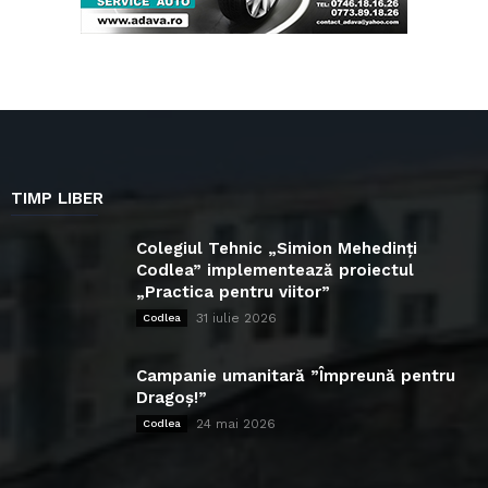
TIMP LIBER
Colegiul Tehnic „Simion Mehedinți
Codlea” implementează proiectul
„Practica pentru viitor”
31 iulie 2026
Codlea
Campanie umanitară ”Împreună pentru
Dragoș!”
24 mai 2026
Codlea