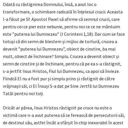
Odată cu răstignirea Domnului, însă, a avut loc o
transformare, o schimbare radicală în înțelesul crucii. Aceasta
l-a făcut pe Sf. Apostol Pavel să afirme că semnul crucii, care
pentru cei ce pier este nebunie, pentru noi ce ce ne mântuim
este ”puterea lui Dumnezeu” (I Corinteni 1,18). Dar cum se face
totuși că din semn de blestem și mijloc de tortură, crucea a
devenit ”puterea lui Dumnezeu”, obiect de cinstire, ba mai
mult, obiect de închinare? Simplu. Crucea a devenit obiect și
semn de cinstire și de închinare, pentru că pe ea s-a răstignit,
s-a jertfit Iisus Hristos, Fiul lui Dumnezeu, ca apoi să învieze.
Fiindcă El nu a fost pur și simplu prins și răstignit de către
vrăjmașii săi, ci El Însuși S-a dat pe Sine Jertfă lui Dumnezeu
Tatăl pentru noi toți.
Oricât ar părea, Iisus Hristos răstignit pe cruce nu este o
victimă care n-a avut puterea să se ferească de persecutorii săi,
de destinul său, astfel încât a sfârșit în chip inexorabil în acest