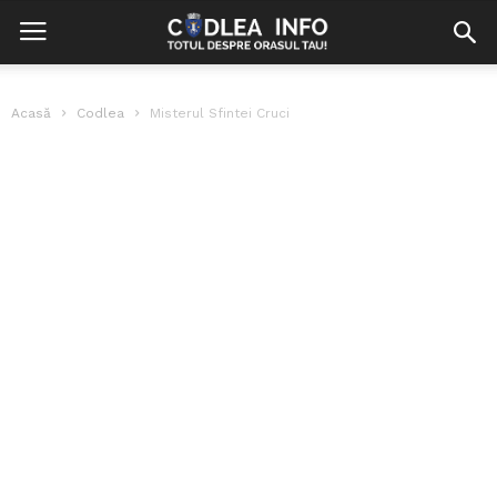
Acasă
Codlea
Misterul Sfintei Cruci