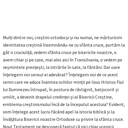
Mulți dintre noi, creștini ortodocși și nu numai, ne mărturisim
identitatea creștină însemnându-ne cu sfânta cruce, purtăm la
gât o cruciuliță, vedem sfânta cruce pe bisericile noastre, o
avem chiar și pe case, mai ales aici în Transilvania, o vedem pe
veșmintele preoțești, la intrările în sate, la fântâni. Dar oare
înțelegem noi sensul ei adevărat? Înțelegem noi de ce acest
semn care ne aduce înaintea ochilor minții pe Iisus Hristos Fiul
lui Dumnezeu întrupat, în postura de răstignit, batjocorit și
umilit, a devenit drapelul credinței și al Bisericii Creștine,
emblema creștinismului încă de la începutul acestuia? Evident,
vom înțelege acest lucru făcând apel la istoria biblică și la
învățătura Bisericii noastre Ortodoxe cu privire la sfânta cruce.
Noul Testament ne descoperă faptul că nici chiar ucenicii