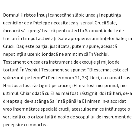
Domnul Hristos Însuși cunoscând slăbiciunea și neputința
ucenicilor de a înțelege necesitatea și sensul Crucii Sale,
încearcă să-i pregătească pentru Jertfa Sa anunțându-le de
trei ori în timpul activității Sale apropierea umilințelor Sale și a
Crucii. Dar, este parțial justifcată, putem spune, această
neputință a ucenicilor dacă ne amintim că în Vechiul
Testament crucea era instrument de execuție și mijloc de
tortură. În Vechiul Testament se spunea: ”Blestemat este cel
spânzurat pe lemn!” (Deuteronom 21, 23). Deci, nu numai Iisus
Hristos a fost răstignit pe cruce și El n-a fost nici primul, nici
ultimul. Chiar odată cu El au mai fost răstigniți doi tâlhari, de-a
dreapta și de-a stânga Sa. Însă până la El nimeni n-a acordat
vreo însemnătate specială crucii, acestui semn ce întâlnește o
verticală cu o orizontală dincolo de scopul lui de instrument de
pedepsire cu moartea.