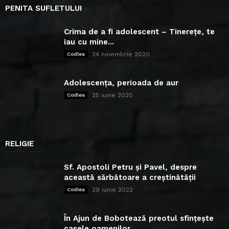
PENITA SUFLETULUI
Crima de a fi adolescent – Tinerețe, te
iau cu mine...
24 noiembrie 2020
Codlea
Adolescența, perioada de aur
25 iunie 2020
Codlea
RELIGIE
Sf. Apostoli Petru și Pavel, despre
această sărbătoare a creștinătății
29 iunie 2022
Codlea
În Ajun de Bobotează preotul sfințește
casele oamenilor