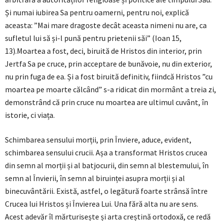
Și numai iubirea Sa pentru oamerni, pentru noi, explică
aceasta: ”Mai mare dragoste decât aceasta nimeni nu are, ca
sufletul lui să și-l pună pentru prietenii săi” (Ioan 15,
13).Moartea a fost, deci, biruită de Hristos din interior, prin
Jertfa Sa pe cruce, prin acceptare de bunăvoie, nu din exterior,
nu prin fuga de ea. Și a fost biruită definitiv, fiindcă Hristos ”cu
moartea pe moarte călcând” s-a ridicat din mormânt a treia zi,
demonstrând că prin cruce nu moartea are ultimul cuvânt, în
istorie, ci viața.
Schimbarea sensului morții, prin Înviere, aduce, evident,
schimbarea sensului crucii. Așa a transformat Hristos crucea
din semn al morții și al batjocurii, din semn al blestemului, în
semn al Învierii, în semn al biruinței asupra morții și al
binecuvântării. Există, astfel, o legătură foarte strânsă între
Crucea lui Hristos și Învierea Lui. Una fără alta nu are sens.
Acest adevăr îl mărturisește și arta creștină ortodoxă, ce redă