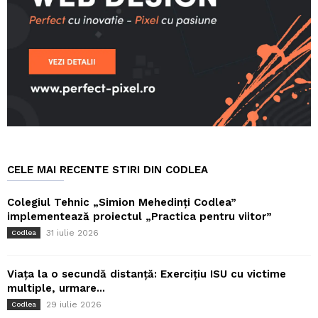
CELE MAI RECENTE STIRI DIN CODLEA
Colegiul Tehnic „Simion Mehedinți Codlea”
implementează proiectul „Practica pentru viitor”
31 iulie 2026
Codlea
Viața la o secundă distanță: Exercițiu ISU cu victime
multiple, urmare...
29 iulie 2026
Codlea