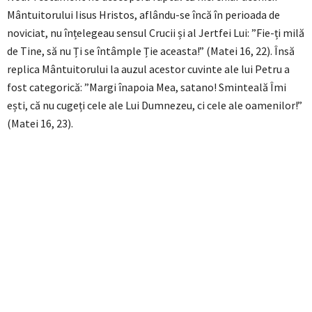
Mântuitorului Iisus Hristos, aflându-se încă în perioada de
noviciat, nu înțelegeau sensul Crucii și al Jertfei Lui: ”Fie-ți milă
de Tine, să nu Ți se întâmple Ție aceasta!” (Matei 16, 22). Însă
replica Mântuitorului la auzul acestor cuvinte ale lui Petru a
fost categorică: ”Margi înapoia Mea, satano! Sminteală Îmi
ești, că nu cugeți cele ale Lui Dumnezeu, ci cele ale oamenilor!”
(Matei 16, 23).