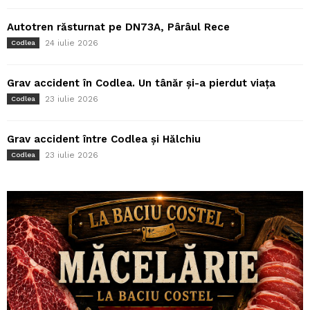
Autotren răsturnat pe DN73A, Pârâul Rece
24 iulie 2026
Codlea
Grav accident în Codlea. Un tânăr și-a pierdut viața
23 iulie 2026
Codlea
Grav accident între Codlea și Hălchiu
23 iulie 2026
Codlea