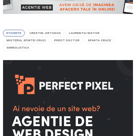
ETICHETE
CRESTIN-ORTODOX
LAURENTIU NISTOR
MISTERUL SFINTEI CRUCI
PREOT DOCTOR
SFANTA CRUCE
SIMBOLISTICA