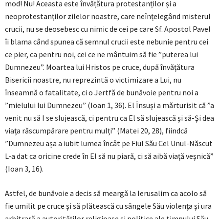
mod! Nu! Aceasta este învățătura protestanților și a
neoprotestanților zilelor noastre, care neînțelegând misterul
crucii, nu se deosebesc cu nimic de cei pe care Sf. Apostol Pavel
îi blama când spunea că semnul crucii este nebunie pentru cei
ce pier, ca pentru noi, cei ce ne mântuim să fie ”puterea lui
Dumnezeu”. Moartea lui Hristos pe cruce, după învățătura
Bisericii noastre, nu reprezintă o victimizare a Lui, nu
înseamnă o fatalitate, ci o Jertfă de bunăvoie pentru noi a
”mielului lui Dumnezeu” (Ioan 1, 36). El Însuși a mărturisit că ”a
venit nu să I se slujească, ci pentru ca El să slujească și să-Și dea
viața răscumpărare pentru mulți” (Matei 20, 28), fiindcă
”Dumnezeu așa a iubit lumea încât pe Fiul Său Cel Unul-Născut
L-a dat ca oricine crede în El să nu piară, ci să aibă viață veșnică”
(Ioan 3, 16).
Astfel, de bunăvoie a decis să meargă la Ierusalim ca acolo să
fie umilit pe cruce și să plătească cu sângele Său violența și ura
arbitrară a autorităților religioase și politice ale timpului Său.