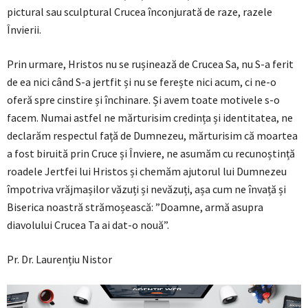
pictural sau sculptural Crucea înconjurată de raze, razele
Învierii.
Prin urmare, Hristos nu se rușinează de Crucea Sa, nu S-a ferit
de ea nici când S-a jertfit și nu se ferește nici acum, ci ne-o
oferă spre cinstire și închinare. Și avem toate motivele s-o
facem. Numai astfel ne mărturisim credința și identitatea, ne
declarăm respectul față de Dumnezeu, mărturisim că moartea
a fost biruită prin Cruce și Înviere, ne asumăm cu recunoștință
roadele Jertfei lui Hristos și chemăm ajutorul lui Dumnezeu
împotriva vrăjmașilor văzuți și nevăzuți, așa cum ne învață și
Biserica noastră strămoșească: ”Doamne, armă asupra
diavolului Crucea Ta ai dat-o nouă”.
Pr. Dr. Laurențiu Nistor