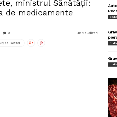
e, ministrul Sănătăţii:
Auto
sta de medicamente
Rec
Codl
Grav
0
48 vizualizari
pier
uiți pe Twitter
Codl
Grav
Codl