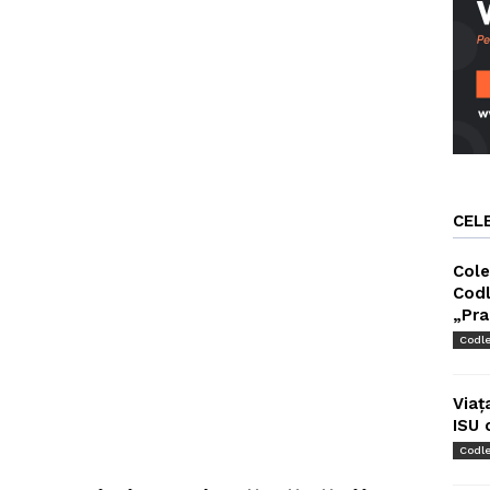
CEL
Cole
Codl
„Pra
Codl
Viaț
ISU 
Codl