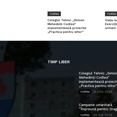
Codlea
Codlea
Viața l
Colegiul Tehnic „Simion
Exerciți
Mehedinți Codlea”
urmare 
implementează proiectul
„Practica pentru viitor”
TIMP LIBER
Colegiul Tehnic „Simio
Mehedinți Codlea”
implementează proiect
„Practica pentru viitor
31 iulie 2026
Codlea
Campanie umanitară
”Împreună pentru Drag
24 mai 2026
Codlea