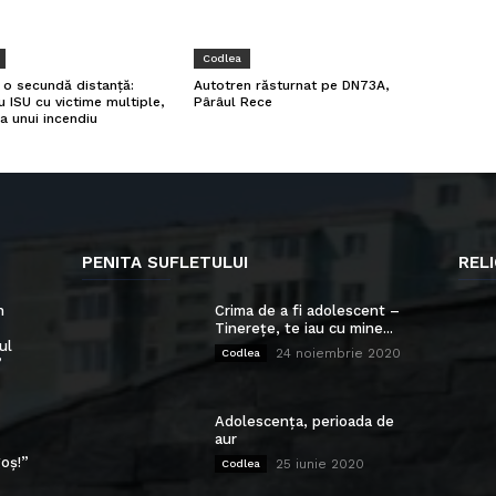
Codlea
a o secundă distanță:
Autotren răsturnat pe DN73A,
u ISU cu victime multiple,
Pârâul Rece
a unui incendiu
PENITA SUFLETULUI
RELI
n
Crima de a fi adolescent –
Tinerețe, te iau cu mine...
ul
24 noiembrie 2020
Codlea
”
Adolescența, perioada de
aur
oș!”
25 iunie 2020
Codlea