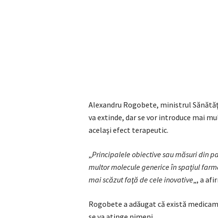
Alexandru Rogobete, ministrul Sănătăţ
va extinde, dar se vor introduce mai mu
acelaşi efect terapeutic.
„
Principalele obiective sau măsuri din pa
multor molecule generice în spaţiul far
mai scăzut faţă de cele inovative
„, a af
Rogobete a adăugat că există medicamen
se va atinge nimeni.