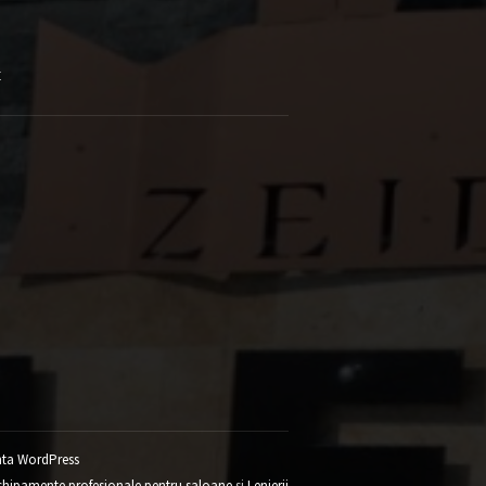
E
ta WordPress
chipamente profesionale pentru saloane
si
Lenjerii