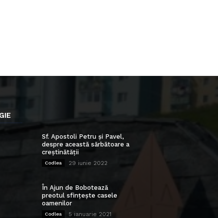
GIE
Sf. Apostoli Petru și Pavel,
despre această sărbătoare a
creștinătății
29 iunie 2022
Codlea
În Ajun de Bobotează
preotul sfințește casele
oamenilor
5 ianuarie 2021
Codlea