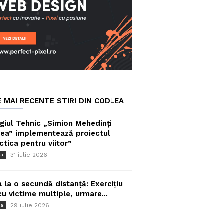
E MAI RECENTE STIRI DIN CODLEA
giul Tehnic „Simion Mehedinți
ea” implementează proiectul
ctica pentru viitor”
31 iulie 2026
ea
a la o secundă distanță: Exercițiu
cu victime multiple, urmare...
29 iulie 2026
ea