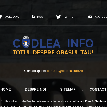
FACEBOOK
RSS
TWITTER
YOUTUB
Contactați-ne:
contact@codlea-info.ro
HOME
DESPRE NOI
SITEMAP
CONTACT
 Codlea Info - Toate Drepturile Rezervate. In colaborare cu
Perfect Pixel
&
Mentenan
re SEO
,
Brasov Events
,
WP Plugins
,
Sali Nunta Romania
,
Casa Edy - Viseu de sus
,
E