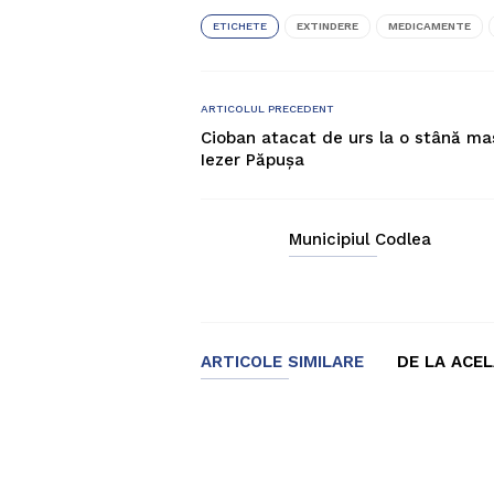
ETICHETE
EXTINDERE
MEDICAMENTE
ARTICOLUL PRECEDENT
Cioban atacat de urs la o stână ma
Iezer Păpușa
Municipiul Codlea
ARTICOLE SIMILARE
DE LA ACE