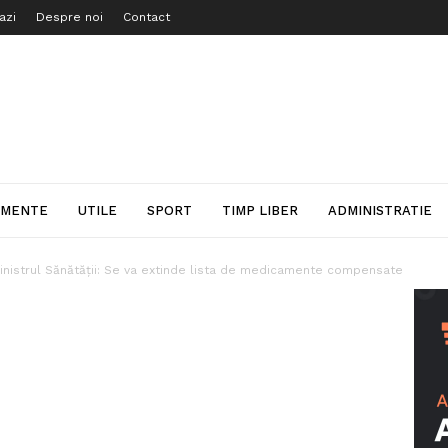
azi
Despre noi
Contact
IMENTE
UTILE
SPORT
TIMP LIBER
ADMINISTRATIE
nistrul Sănătăţii: Se va extinde lista de medicamente compensate