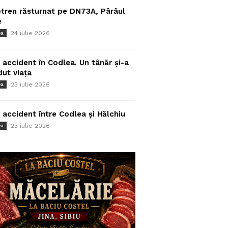
tren răsturnat pe DN73A, Pârâul
e
24 iulie 2026
ea
 accident în Codlea. Un tânăr și-a
dut viața
23 iulie 2026
ea
 accident între Codlea și Hălchiu
23 iulie 2026
ea