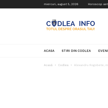
miercuri, august 5, 2026
Horoscop ast
Codlea
Info
ACASA
STIRI DIN CODLEA
EVEN
Acasă
Codlea
Alexandru Rogobete, mi