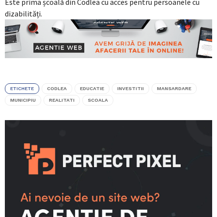
Este prima școală din Codlea cu acces pentru persoanele cu
dizabilități.
ETICHETE
CODLEA
EDUCATIE
INVESTITII
MANSARDARE
MUNICIPIU
REALITATI
SCOALA