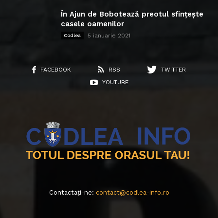
În Ajun de Bobotează preotul sfințește
casele oamenilor
5 ianuarie 2021
Codlea
FACEBOOK
RSS
TWITTER
YOUTUBE
Contactați-ne:
contact@codlea-info.ro