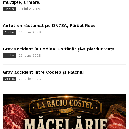
multiple, urmare...
29 iulie 2026
Codlea
Autotren răsturnat pe DN73A, Pârâul Rece
24 iulie 2026
Codlea
Grav accident în Codlea. Un tânăr și-a pierdut viața
23 iulie 2026
Codlea
Grav accident între Codlea și Hălchiu
23 iulie 2026
Codlea