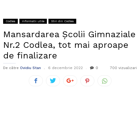
Codlea
Informatii utile
Stiri din Codlea
Mansardarea Școlii Gimnaziale
Nr.2 Codlea, tot mai aproape
de finalizare
De către
Ovidiu Stan
6 decembrie 2022
0
700 vizualizari