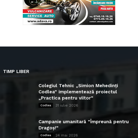
TIMP LIBER
Colegiul Tehnic „Simion Mehedinți
Codlea” implementează proiectul
„Practica pentru viitor”
31 iulie 2026
Codlea
Campanie umanitară ”Împreună pentru
Dragoș!”
24 mai 2026
Codlea