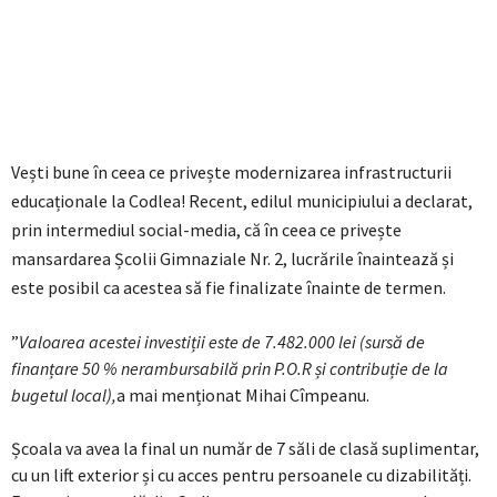
Vești bune în ceea ce privește modernizarea infrastructurii
educaționale la Codlea! Recent, edilul municipiului a declarat,
prin intermediul social-media, că în ceea ce privește
mansardarea Școlii Gimnaziale Nr. 2, lucrările înaintează și
este posibil ca acestea să fie finalizate înainte de termen.
”
Valoarea acestei investiții este de 7.482.000 lei (sursă de
finanțare 50 % nerambursabilă prin P.O.R și contribuție de la
bugetul local),
a mai menționat Mihai Cîmpeanu.
Școala va avea la final un număr de 7 săli de clasă suplimentar,
cu un lift exterior și cu acces pentru persoanele cu dizabilități.