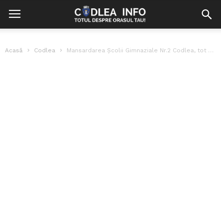
Acasă
Codlea
Mansardarea Școlii Gimnaziale Nr.2 Codlea, tot mai aproape de finalizare