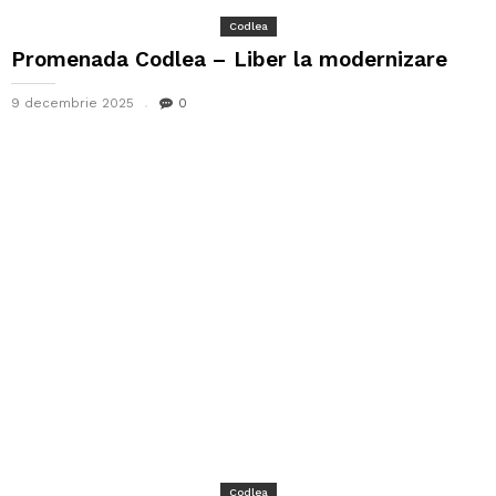
Codlea
Promenada Codlea – Liber la modernizare
9 decembrie 2025
0
Codlea