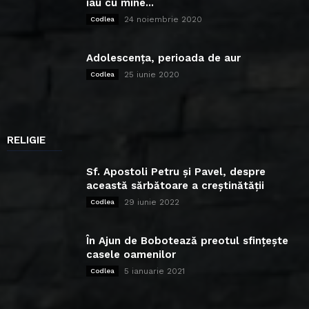
iau cu mine...
24 noiembrie 2020
Codlea
Adolescența, perioada de aur
25 iunie 2020
Codlea
RELIGIE
Sf. Apostoli Petru și Pavel, despre
această sărbătoare a creștinătății
29 iunie 2022
Codlea
În Ajun de Bobotează preotul sfințește
casele oamenilor
5 ianuarie 2021
Codlea