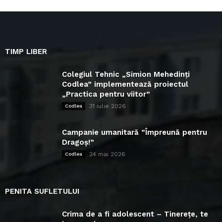
TIMP LIBER
Colegiul Tehnic „Simion Mehedinți
Codlea” implementează proiectul
„Practica pentru viitor”
31 iulie 2026
Codlea
Campanie umanitară ”Împreună pentru
Dragoș!”
24 mai 2026
Codlea
PENITA SUFLETULUI
Crima de a fi adolescent – Tinerețe, te