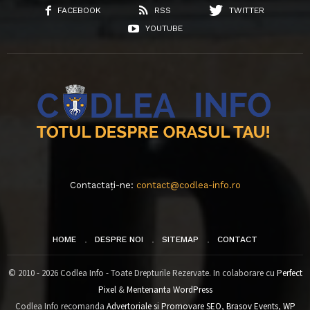
FACEBOOK
RSS
TWITTER
YOUTUBE
Contactați-ne:
contact@codlea-info.ro
HOME
DESPRE NOI
SITEMAP
CONTACT
© 2010 - 2026 Codlea Info - Toate Drepturile Rezervate. In colaborare cu
Perfect
Pixel
&
Mentenanta WordPress
Codlea Info recomanda
Advertoriale si Promovare SEO
,
Brasov Events
,
WP