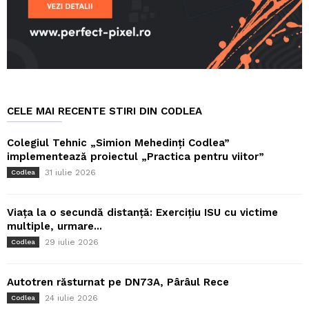
CELE MAI RECENTE STIRI DIN CODLEA
Colegiul Tehnic „Simion Mehedinți Codlea”
implementează proiectul „Practica pentru viitor”
31 iulie 2026
Codlea
Viața la o secundă distanță: Exercițiu ISU cu victime
multiple, urmare...
29 iulie 2026
Codlea
Autotren răsturnat pe DN73A, Pârâul Rece
24 iulie 2026
Codlea