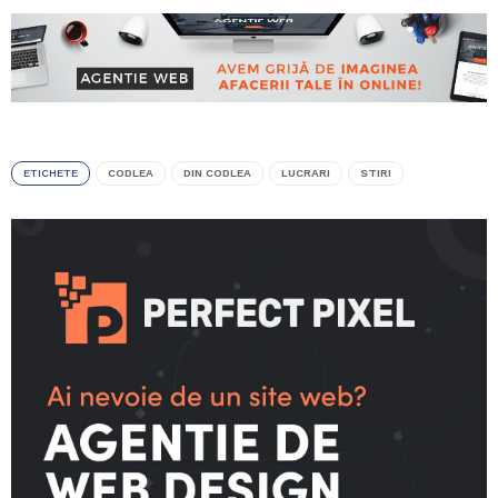
ETICHETE
CODLEA
DIN CODLEA
LUCRARI
STIRI