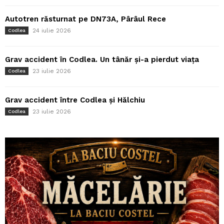
Autotren răsturnat pe DN73A, Pârâul Rece
24 iulie 2026
Codlea
Grav accident în Codlea. Un tânăr și-a pierdut viața
23 iulie 2026
Codlea
Grav accident între Codlea și Hălchiu
23 iulie 2026
Codlea