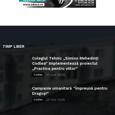
TIMP LIBER
Colegiul Tehnic „Simion Mehedinți
Codlea” implementează proiectul
„Practica pentru viitor”
31 iulie 2026
Codlea
Campanie umanitară ”Împreună pentru
Dragoș!”
24 mai 2026
Codlea