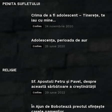
PENITA SUFLETULUI
Crima de a fi adolescent – Tinerețe, te
iau cu mine...
24 noiembrie 2020
Codlea
Adolescența, perioada de aur
25 iunie 2020
Codlea
RELIGIE
Sf. Apostoli Petru și Pavel, despre
această sărbătoare a creștinătății
29 iunie 2022
Codlea
În Ajun de Bobotează preotul sfințește
casele oamenilor