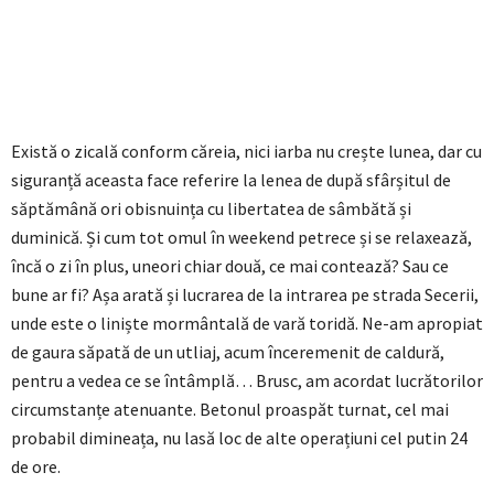
Există o zicală conform căreia, nici iarba nu crește lunea, dar cu
siguranță aceasta face referire la lenea de după sfârșitul de
săptămână ori obisnuința cu libertatea de sâmbătă și
duminică. Și cum tot omul în weekend petrece și se relaxează,
încă o zi în plus, uneori chiar două, ce mai contează? Sau ce
bune ar fi? Așa arată și lucrarea de la intrarea pe strada Secerii,
unde este o liniște mormântală de vară toridă. Ne-am apropiat
de gaura săpată de un utliaj, acum înceremenit de caldură,
pentru a vedea ce se întâmplă… Brusc, am acordat lucrătorilor
circumstanțe atenuante. Betonul proaspăt turnat, cel mai
probabil dimineața, nu lasă loc de alte operațiuni cel putin 24
de ore.