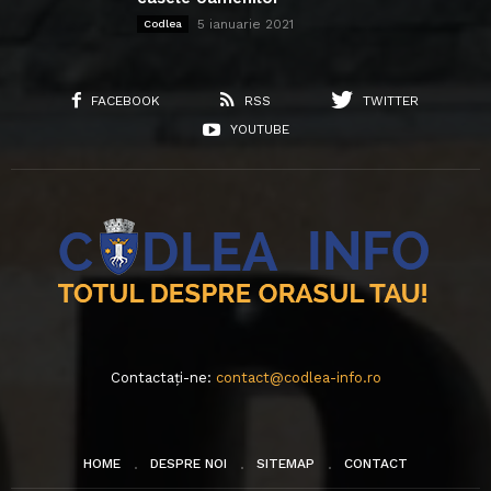
5 ianuarie 2021
Codlea
FACEBOOK
RSS
TWITTER
YOUTUBE
Contactați-ne:
contact@codlea-info.ro
HOME
DESPRE NOI
SITEMAP
CONTACT