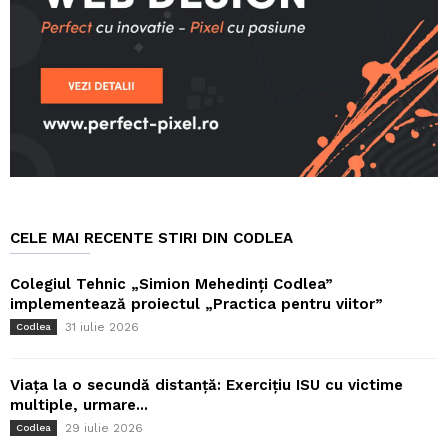
CELE MAI RECENTE STIRI DIN CODLEA
Colegiul Tehnic „Simion Mehedinți Codlea”
implementează proiectul „Practica pentru viitor”
31 iulie 2026
Codlea
Viața la o secundă distanță: Exercițiu ISU cu victime
multiple, urmare...
29 iulie 2026
Codlea