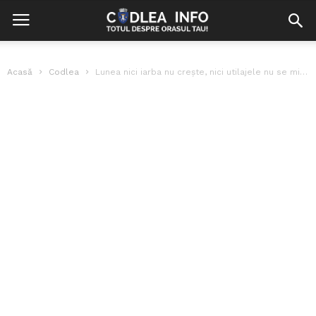
Acasă
Codlea
Lunea nici iarba nu crește, nici utilajele nu se mișcă