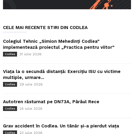
CELE MAI RECENTE STIRI DIN CODLEA
Colegiul Tehnic „Simion Mehedinți Codlea”
implementează proiectul „Practica pentru viitor”
31 iulie 2026
Codlea
Viața la o secundă distanță: Exercițiu ISU cu victime
multiple, urmare...
29 iulie 2026
Codlea
Autotren răsturnat pe DN73A, Pârâul Rece
24 iulie 2026
Codlea
Grav accident în Codlea. Un tânăr și-a pierdut viața
23 iulie 2026
Codlea