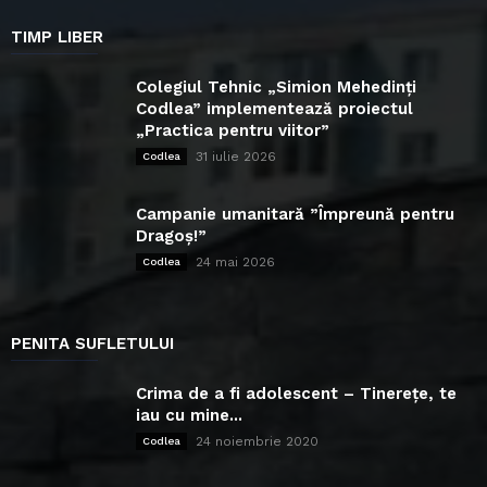
TIMP LIBER
Colegiul Tehnic „Simion Mehedinți
Codlea” implementează proiectul
„Practica pentru viitor”
31 iulie 2026
Codlea
Campanie umanitară ”Împreună pentru
Dragoș!”
24 mai 2026
Codlea
PENITA SUFLETULUI
Crima de a fi adolescent – Tinerețe, te
iau cu mine...
24 noiembrie 2020
Codlea