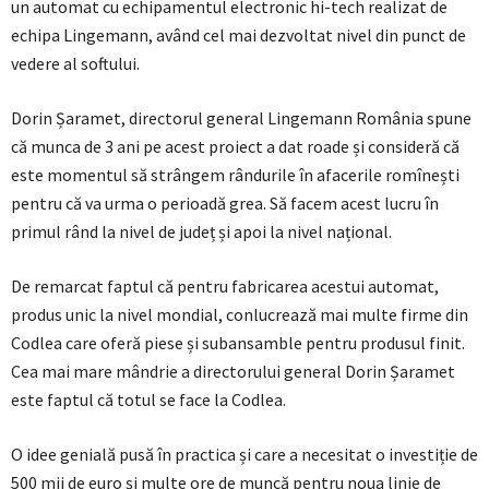
un automat cu echipamentul electronic hi-tech realizat de
echipa Lingemann, având cel mai dezvoltat nivel din punct de
vedere al softului.
Dorin Șaramet, directorul general Lingemann România spune
că munca de 3 ani pe acest proiect a dat roade și consideră că
este momentul să strângem rândurile în afacerile romînești
pentru că va urma o perioadă grea. Să facem acest lucru în
primul rând la nivel de județ și apoi la nivel național.
De remarcat faptul că pentru fabricarea acestui automat,
produs unic la nivel mondial, conlucrează mai multe firme din
Codlea care oferă piese și subansamble pentru produsul finit.
Cea mai mare mândrie a directorului general Dorin Șaramet
este faptul că totul se face la Codlea.
O idee genială pusă în practica și care a necesitat o investiție de
500 mii de euro și multe ore de muncă pentru noua linie de