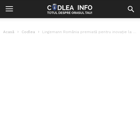
Acasă
Codlea
Lingemann România premiată pentru inovație la Topul Național al Firmelor din județul...