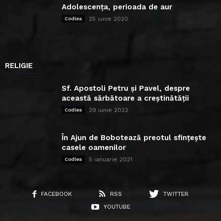
Adolescența, perioada de aur
25 iunie 2020
Codlea
RELIGIE
Sf. Apostoli Petru și Pavel, despre
această sărbătoare a creștinătății
29 iunie 2022
Codlea
În Ajun de Bobotează preotul sfințește
casele oamenilor
5 ianuarie 2021
Codlea
FACEBOOK
RSS
TWITTER
YOUTUBE