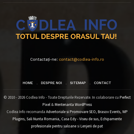
Contactați-ne:
contact@codlea-info.ro
HOME
DESPRE NOI
SITEMAP
CONTACT
© 2010 - 2026 Codlea Info - Toate Drepturile Rezervate. In colaborare cu
Perfect
Pixel
&
Mentenanta WordPress
Codlea Info recomanda
Advertoriale si Promovare SEO
,
Brasov Events
,
WP
Plugins
,
Sali Nunta Romania
,
Casa Edy - Viseu de sus
,
Echipamente
profesionale pentru saloane
si
Lenjerii de pat