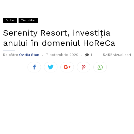
Codlea
Timp liber
Serenity Resort, investiția
anului în domeniul HoReCa
De către
Ovidiu Stan
7 octombrie 2020
1
5.452 vizualizari