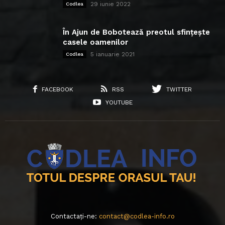
29 iunie 2022
Codlea
În Ajun de Bobotează preotul sfințește
casele oamenilor
5 ianuarie 2021
Codlea
FACEBOOK
RSS
TWITTER
YOUTUBE
Contactați-ne:
contact@codlea-info.ro