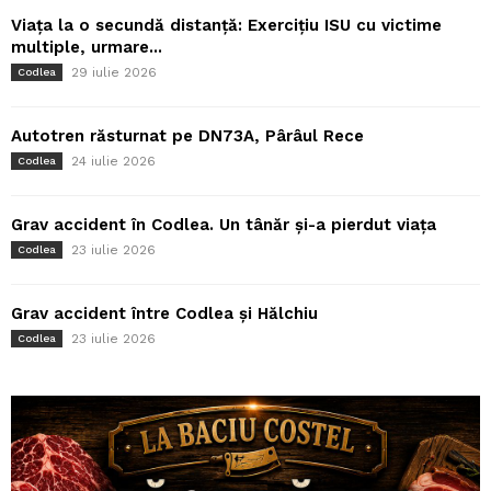
Viața la o secundă distanță: Exercițiu ISU cu victime
multiple, urmare...
29 iulie 2026
Codlea
Autotren răsturnat pe DN73A, Pârâul Rece
24 iulie 2026
Codlea
Grav accident în Codlea. Un tânăr și-a pierdut viața
23 iulie 2026
Codlea
Grav accident între Codlea și Hălchiu
23 iulie 2026
Codlea