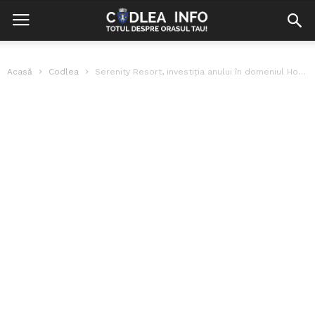
Acasă
Codlea
Serenity Resort, investiția anului în domeniul HoReCa