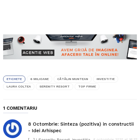
ETICHETE
6 MILIOANE
CĂTĂLIN MUNTEAN
INVESTITIE
LAURA COLTEA
SERENITY RESORT
TOP FIRME
1 COMENTARIU
8 Octombrie: Sinteza (pozitiva) in constructii
- Idei Arhispec
[…] ! Serenity Resort, investitia
8 octombrie 2020 at 16:32