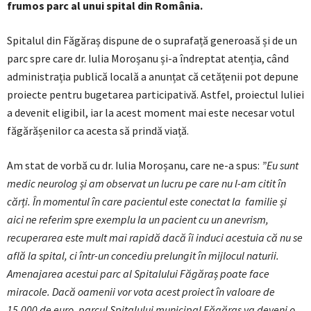
frumos parc al unui spital din România.
Spitalul din Făgăraș dispune de o suprafață generoasă și de un
parc spre care dr. Iulia Moroșanu și-a îndreptat atenția, când
administrația publică locală a anunțat că cetățenii pot depune
proiecte pentru bugetarea participativă. Astfel, proiectul Iuliei
a devenit eligibil, iar la acest moment mai este necesar votul
făgărășenilor ca acesta să prindă viață.
Am stat de vorbă cu dr. Iulia Moroșanu, care ne-a spus:
”Eu sunt
medic neurolog și am observat un lucru pe care nu l-am citit în
cărți. În momentul în care pacientul este conectat la familie și
aici ne referim spre exemplu la un pacient cu un anevrism,
recuperarea este mult mai rapidă dacă îi induci acestuia că nu se
află la spital, ci într-un concediu prelungit în mijlocul naturii.
Amenajarea acestui parc al Spitalului Făgăraș poate face
miracole. Dacă oamenii vor vota acest proiect în valoare de
15.000 de euro, parcul Spitalului municipal Făgăraș va deveni o