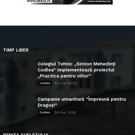
TIMP LIBER
Colegiul Tehnic „Simion Mehedinți
Codlea” implementează proiectul
„Practica pentru viitor”
31 iulie 2026
Codlea
Campanie umanitară ”Împreună pentru
Dragoș!”
24 mai 2026
Codlea
PENITA SUFLETULUI