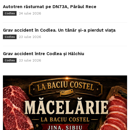
Autotren răsturnat pe DN73A, Pârâul Rece
24 iulie 2026
Codlea
Grav accident în Codlea. Un tânăr și-a pierdut viața
23 iulie 2026
Codlea
Grav accident între Codlea și Hălchiu
23 iulie 2026
Codlea