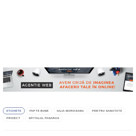
ETICHETE
FAPTE BUNE
IULIA MOROSANU
PENTRU SANATATE
PROIECT
SPITALUL FAGARAS