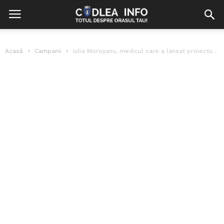
Acasă
Campanii
Iulia Moroșanu, medicul care a lansat proiectul ”Fapte bune pentru sănătate”