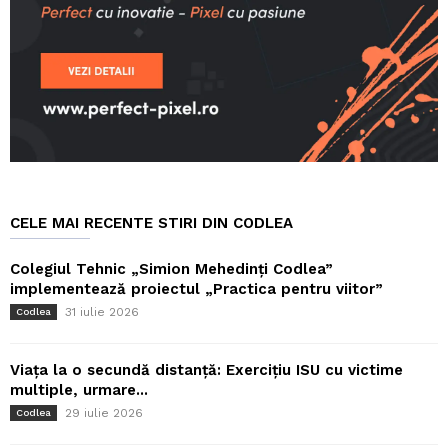
CELE MAI RECENTE STIRI DIN CODLEA
Colegiul Tehnic „Simion Mehedinți Codlea”
implementează proiectul „Practica pentru viitor”
31 iulie 2026
Codlea
Viața la o secundă distanță: Exercițiu ISU cu victime
multiple, urmare...
29 iulie 2026
Codlea