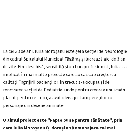
La cei 38 de ani, Iulia Moroșanu este șefa secției de Neurologie
din cadrul Spitalului Municipal Făgăraș și lucrează aici de 3 ani
de zile. Fire deschisă, sensibilă și un bun profesionist, Iulia s-a
implicat în mai multe proiecte care au ca scop creșterea
calității îngrijirii pacienților. În trecut s-a ocupat și de
renovarea secției de Pediatrie, unde pentru crearea unui cadru
plăcut pentru cei mici, a avut ideea pictării pereților cu
personaje din desene animate.
Ultimul proiect este ”Fapte bune pentru sănătate”, prin
care Iulia Moroșanu își dorește să amenajeze cel mai