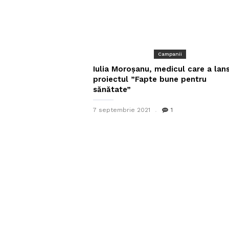
Campanii
Iulia Moroșanu, medicul care a lan
proiectul ”Fapte bune pentru
sănătate”
7 septembrie 2021
1