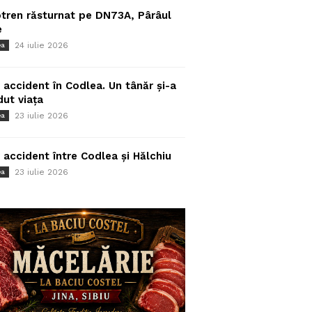
tren răsturnat pe DN73A, Pârâul
e
24 iulie 2026
ea
 accident în Codlea. Un tânăr și-a
dut viața
23 iulie 2026
ea
 accident între Codlea și Hălchiu
23 iulie 2026
ea