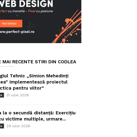
E MAI RECENTE STIRI DIN CODLEA
giul Tehnic „Simion Mehedinți
ea” implementează proiectul
ctica pentru viitor”
31 iulie 2026
ea
a la o secundă distanță: Exercițiu
cu victime multiple, urmare...
29 iulie 2026
ea