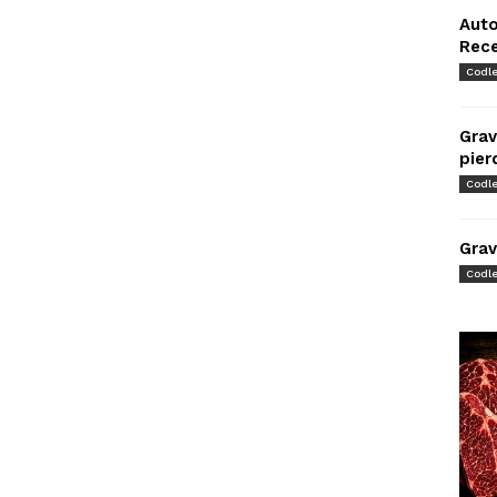
Auto
Rec
Codl
Grav
pier
Codl
Grav
Codl