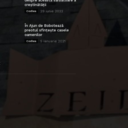
despre această sărbătoare a
creștinătății
29 iunie 2022
Codlea
În Ajun de Bobotează
preotul sfințește casele
oamenilor
5 ianuarie 2021
Codlea
E