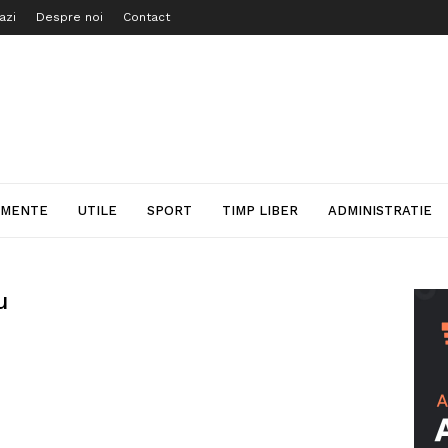
azi
Despre noi
Contact
IMENTE
UTILE
SPORT
TIMP LIBER
ADMINISTRATIE
u