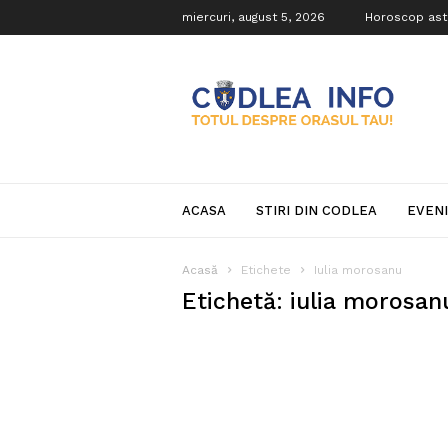
miercuri, august 5, 2026
Horoscop ast
Codlea
Info
ACASA
STIRI DIN CODLEA
EVEN
Acasă
Etichete
Iulia morosanu
Etichetă: iulia morosan