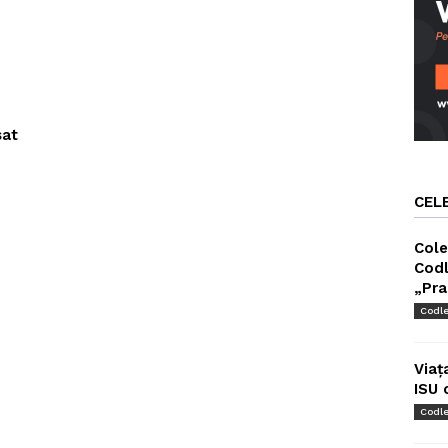
sat
CEL
Cole
Codl
„Pra
Codl
Viaț
ISU 
Codl