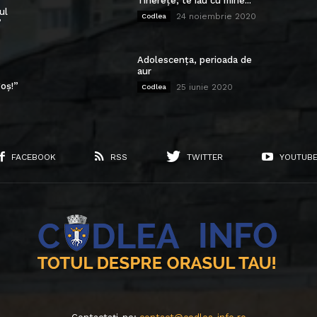
Tinerețe, te iau cu mine...
ul
24 noiembrie 2020
Codlea
”
Adolescența, perioada de
aur
oș!”
25 iunie 2020
Codlea
FACEBOOK
RSS
TWITTER
YOUTUB