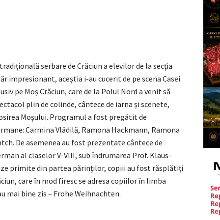
adițională serbare de Crăciun a elevilor de la secția
r impresionant, aceștia i-au cucerit de pe scena Casei
clusiv pe Moș Crăciun, care de la Polul Nord a venit să
ctacol plin de colinde, cântece de iarna și scenete,
sosirea Moșului. Programul a fost pregătit de
ei germane: Carmina Vlădilă, Ramona Hackmann, Ramona
ch. De asemenea au fost prezentate cântece de
rman al claselor V-VIII, sub îndrumarea Prof. Klaus-
primite din partea părinților, copiii au fost răsplătiți
iun, care în mod firesc se adresa copiilor în limba
au mai bine zis – Frohe Weihnachten.