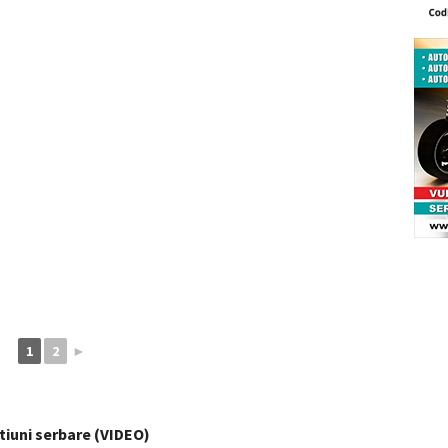
1
2
►
tiuni serbare (VIDEO)