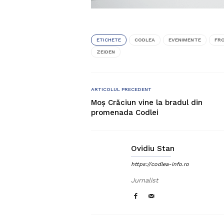
ETICHETE
CODLEA
EVENIMENTE
FR
ZEIDEN
ARTICOLUL PRECEDENT
Moș Crăciun vine la bradul din
promenada Codlei
Ovidiu Stan
https://codlea-info.ro
Jurnalist