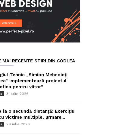
E MAI RECENTE STIRI DIN CODLEA
giul Tehnic „Simion Mehedinți
ea” implementează proiectul
ctica pentru viitor”
31 iulie 2026
ea
a la o secundă distanță: Exercițiu
cu victime multiple, urmare...
29 iulie 2026
ea