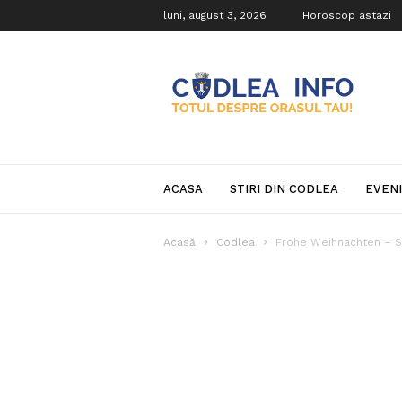
luni, august 3, 2026
Horoscop astazi
Codlea
Info
ACASA
STIRI DIN CODLEA
EVEN
Acasă
Codlea
Frohe Weihnachten – S