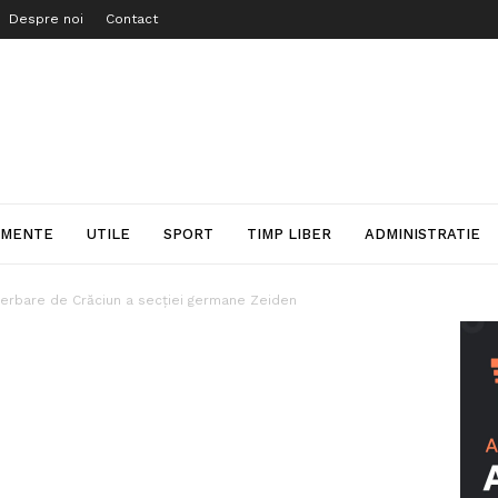
Despre noi
Contact
IMENTE
UTILE
SPORT
TIMP LIBER
ADMINISTRATIE
erbare de Crăciun a secției germane Zeiden