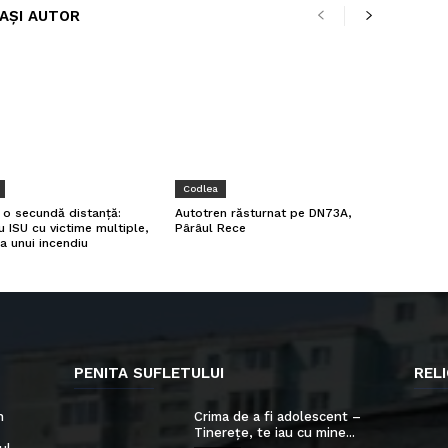
LAȘI AUTOR
Codlea
a o secundă distanță:
Autotren răsturnat pe DN73A,
u ISU cu victime multiple,
Pârâul Rece
a unui incendiu
PENITA SUFLETULUI
RELI
n
Crima de a fi adolescent –
Tinerețe, te iau cu mine...