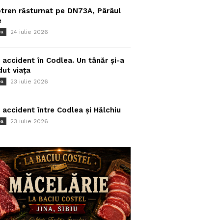
tren răsturnat pe DN73A, Pârâul
e
24 iulie 2026
ea
 accident în Codlea. Un tânăr și-a
dut viața
23 iulie 2026
ea
 accident între Codlea și Hălchiu
23 iulie 2026
ea