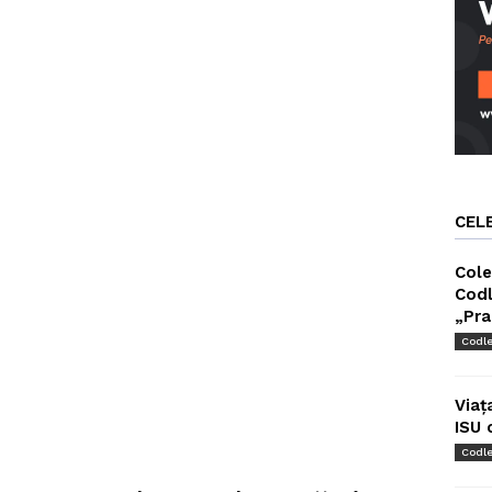
CEL
Cole
Codl
„Pra
Codl
Viaț
ISU 
Codl