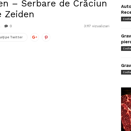
en – Serbare de Crăciun
Auto
e Zeiden
Rec
Codl
0
3.117 vizualizari
Grav
uiți pe Twitter
pier
Codl
Grav
Codl