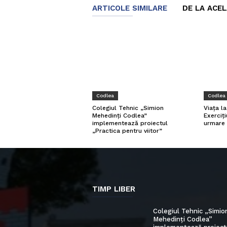
ARTICOLE SIMILARE
DE LA ACE
Codlea
Codlea
Viața l
Colegiul Tehnic „Simion
Exerciți
Mehedinți Codlea”
urmare 
implementează proiectul
„Practica pentru viitor”
TIMP LIBER
Colegiul Tehnic „Simio
Mehedinți Codlea”