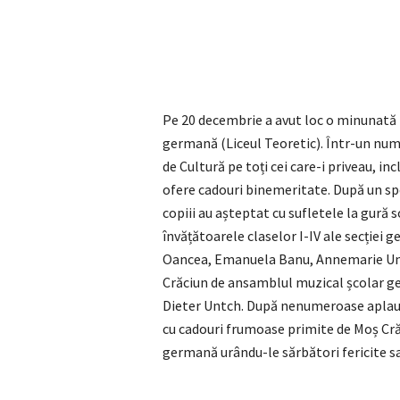
Pe 20 decembrie a avut loc o minunată tr
germană (Liceul Teoretic). Într-un numă
de Cultură pe toți cei care-i priveau, in
ofere cadouri binemeritate. După un spe
copiii au așteptat cu sufletele la gură 
învățătoarele claselor I-IV ale secți
Oancea, Emanuela Banu, Annemarie Unt
Crăciun de ansamblul muzical școlar ge
Dieter Untch. După nenumeroase aplauze 
cu cadouri frumoase primite de Moș Crăc
germană urându-le sărbători fericite s