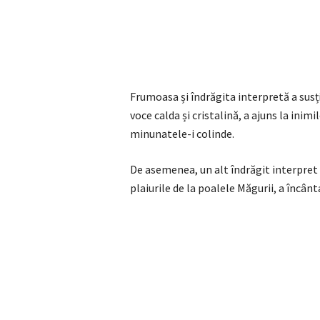
Frumoasa și îndrăgita interpretă a susț
voce calda și cristalină, a ajuns la inim
minunatele-i colinde.
De asemenea, un alt îndrăgit interpret
plaiurile de la poalele Măgurii, a încânt