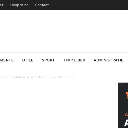
azi
Despre noi
Contact
IMENTE
UTILE
SPORT
TIMP LIBER
ADMINISTRATIE
dă și cristalină în spectacolul de Crăciun la...