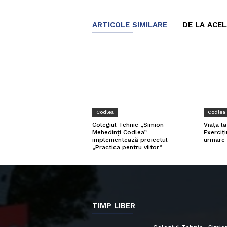
ARTICOLE SIMILARE
DE LA ACE
Codlea
Codlea
Viața l
Colegiul Tehnic „Simion
Exerciți
Mehedinți Codlea”
urmare 
implementează proiectul
„Practica pentru viitor”
TIMP LIBER