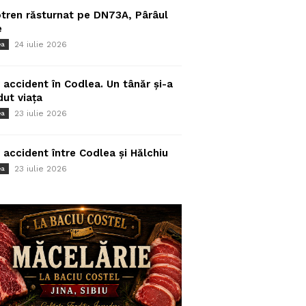
tren răsturnat pe DN73A, Pârâul
e
24 iulie 2026
ea
 accident în Codlea. Un tânăr și-a
dut viața
23 iulie 2026
ea
 accident între Codlea și Hălchiu
23 iulie 2026
ea