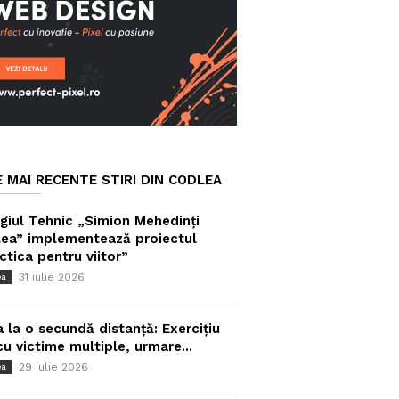
E MAI RECENTE STIRI DIN CODLEA
giul Tehnic „Simion Mehedinți
ea” implementează proiectul
ctica pentru viitor”
31 iulie 2026
ea
a la o secundă distanță: Exercițiu
cu victime multiple, urmare...
29 iulie 2026
ea