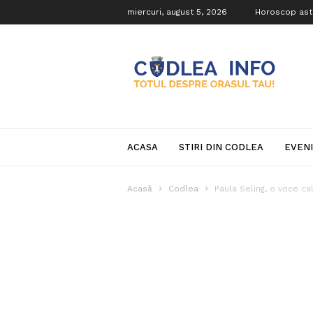
miercuri, august 5, 2026
Horoscop ast
Codlea
Info
ACASA
STIRI DIN CODLEA
EVEN
Acasă
Codlea
Paula Seling, o voce cal