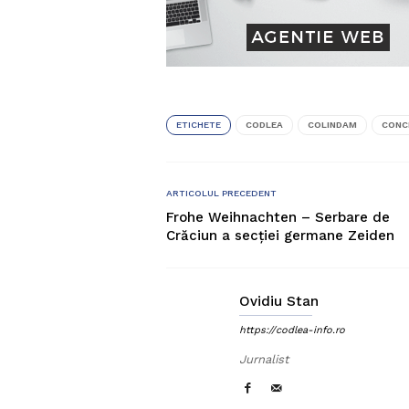
ETICHETE
CODLEA
COLINDAM
CONC
ARTICOLUL PRECEDENT
Frohe Weihnachten – Serbare de
Crăciun a secției germane Zeiden
Ovidiu Stan
https://codlea-info.ro
Jurnalist