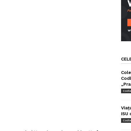
CEL
Cole
Codl
„Pra
Codl
Viaț
ISU 
Codl