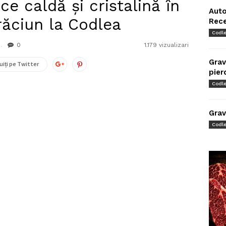
ce caldă și cristalină în
Auto
răciun la Codlea
Rec
Codl
0
1.179 vizualizari
Grav
uiți pe Twitter
pier
Codl
Grav
Codl