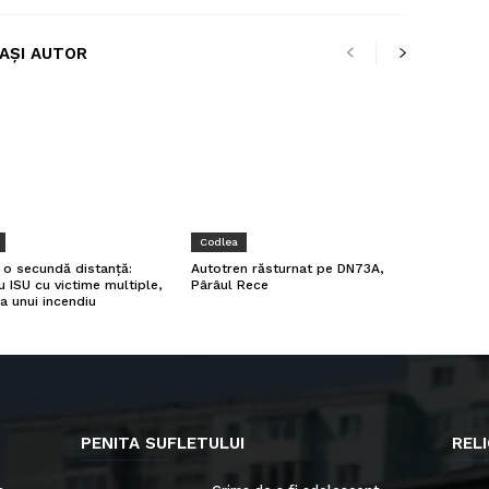
LAȘI AUTOR
Codlea
a o secundă distanță:
Autotren răsturnat pe DN73A,
u ISU cu victime multiple,
Pârâul Rece
a unui incendiu
PENITA SUFLETULUI
RELI