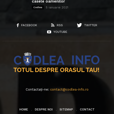
casele oamenilor
5 ianuarie 2021
Codlea
FACEBOOK
RSS
TWITTER
YOUTUBE
Contactați-ne:
contact@codlea-info.ro
HOME
DESPRE NOI
SITEMAP
CONTACT