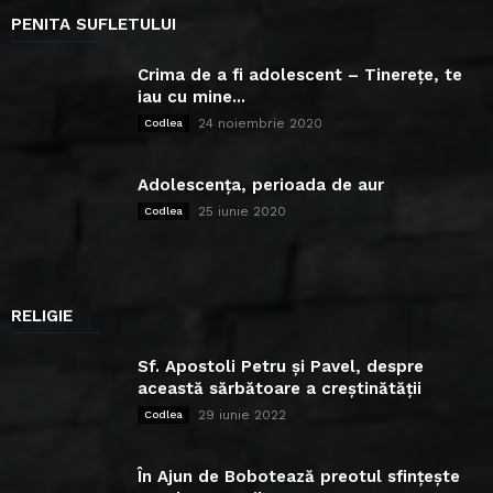
PENITA SUFLETULUI
Crima de a fi adolescent – Tinerețe, te
iau cu mine...
24 noiembrie 2020
Codlea
Adolescența, perioada de aur
25 iunie 2020
Codlea
RELIGIE
Sf. Apostoli Petru și Pavel, despre
această sărbătoare a creștinătății
29 iunie 2022
Codlea
În Ajun de Bobotează preotul sfințește