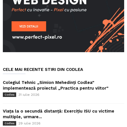
CELE MAI RECENTE STIRI DIN CODLEA
Colegiul Tehnic „Simion Mehedinți Codlea”
implementează proiectul „Practica pentru viitor”
31 iulie 2026
Codlea
Viața la o secundă distanță: Exercițiu ISU cu victime
multiple, urmare...
29 iulie 2026
Codlea