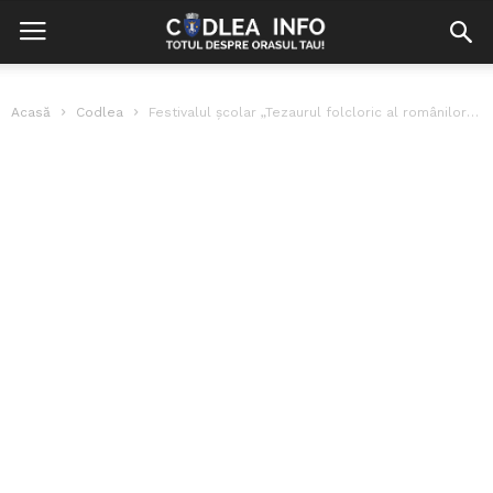
Acasă
Codlea
Festivalul școlar „Tezaurul folcloric al românilor de pretutindeni”