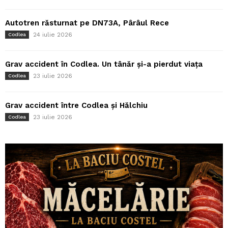
Autotren răsturnat pe DN73A, Pârâul Rece
24 iulie 2026
Codlea
Grav accident în Codlea. Un tânăr și-a pierdut viața
23 iulie 2026
Codlea
Grav accident între Codlea și Hălchiu
23 iulie 2026
Codlea