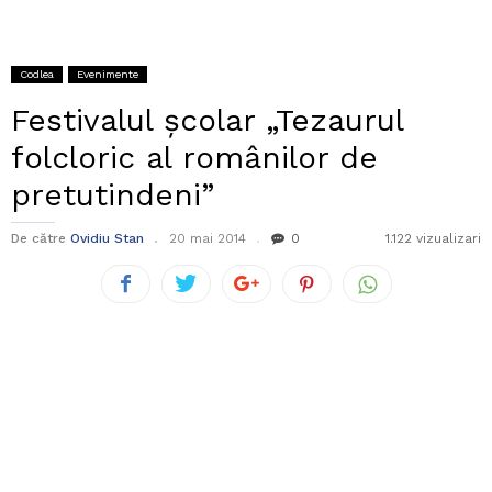
Codlea
Evenimente
Festivalul școlar „Tezaurul
folcloric al românilor de
pretutindeni”
De către
Ovidiu Stan
20 mai 2014
0
1.122 vizualizari