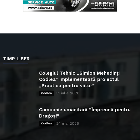
TIMP LIBER
Colegiul Tehnic „Simion Mehedinți
Codlea” implementează proiectul
„Practica pentru viitor”
31 iulie 2026
Codlea
Campanie umanitară ”Împreună pentru
Dragoș!”
24 mai 2026
Codlea