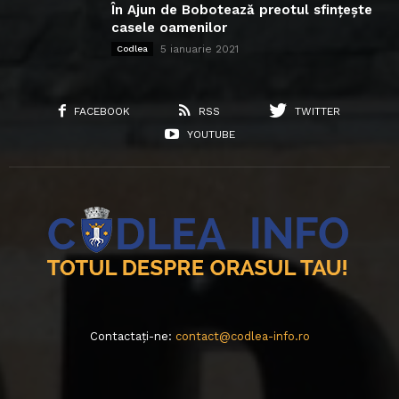
În Ajun de Bobotează preotul sfințește
casele oamenilor
5 ianuarie 2021
Codlea
FACEBOOK
RSS
TWITTER
YOUTUBE
Contactați-ne:
contact@codlea-info.ro