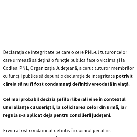
Declarația de integritate pe care o cere PNL-ul tuturor celor
care urmează să dețină o funcție publică face o victimă și la
Codlea. PNL, Organizația Județeană, a cerut tuturor membrilor
cu funcții publice să depună o declarație de integritate
potrivit
căreia să nu fi fost condamnaţi definitiv vreodată în viaţă.
Cel mai probabil decizia șefilor liberali vine în contextul
unei alianțe cu useriștii, la solicitarea celor din urmă, iar
regula s-a aplicat deja pentru consilierii județeni.
Erwin a fost condamnat defintiv în dosarul penal nr.