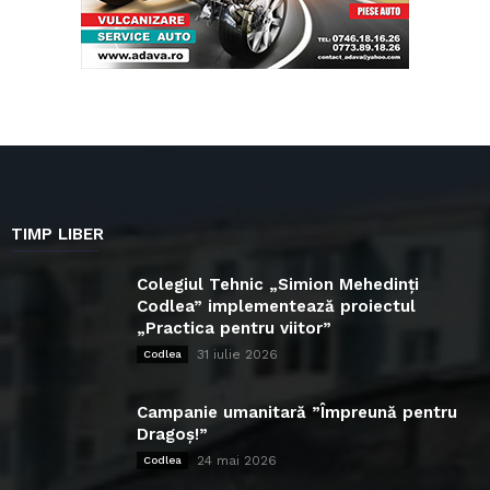
TIMP LIBER
Colegiul Tehnic „Simion Mehedinți
Codlea” implementează proiectul
„Practica pentru viitor”
31 iulie 2026
Codlea
Campanie umanitară ”Împreună pentru
Dragoș!”
24 mai 2026
Codlea