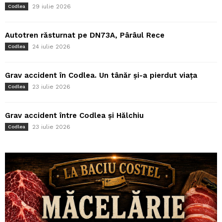
29 iulie 2026
Codlea
Autotren răsturnat pe DN73A, Pârâul Rece
24 iulie 2026
Codlea
Grav accident în Codlea. Un tânăr și-a pierdut viața
23 iulie 2026
Codlea
Grav accident între Codlea și Hălchiu
23 iulie 2026
Codlea