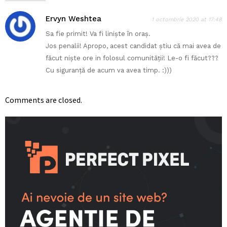
Ervyn Weshtea
1 octombrie 2020 at 17:48
Sa fie primit! Va fi liniște în oraș.
Jos penalii! Apropo, acest candidat știu că mai avea de
făcut niște ore in folosul comunității! Le-o fi făcut???
Cu siguranță de acum va avea timp. :)))
Comments are closed.