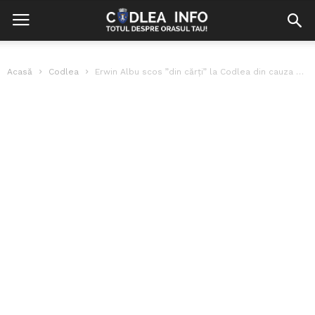
Acasă
Codlea
Erwin Albu scos ”din cărți” la Codlea din cauza declarației de integritate...