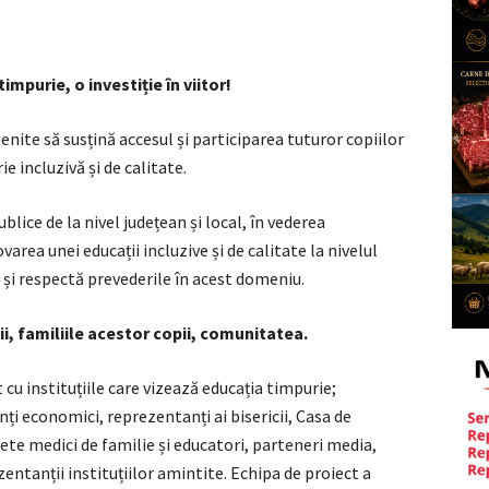
mpurie, o investiție în viitor!
menite să susțină accesul și participarea tuturor copiilor
ie incluzivă și de calitate.
publice de la nivel județean și local, în vederea
rea unei educații incluzive și de calitate la nivelul
 și respectă prevederile în acest domeniu.
ii, familiile acestor copii, comunitatea.
 cu instituțiile care vizează educația timpurie;
ți economici, reprezentanți ai bisericii, Casa de
ete medici de familie și educatori, parteneri media,
entanții instituțiilor amintite. Echipa de proiect a