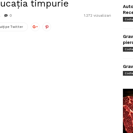
ucația timpurie
Auto
Rec
0
1.272 vizualizari
Codl
uiți pe Twitter
Grav
pier
Codl
Grav
Codl