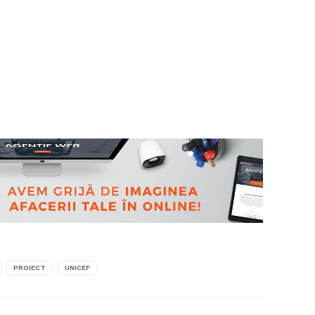
PROIECT
UNICEF