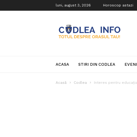
luni, august 3, 2026
Horoscop astazi
Codlea
Info
ACASA
STIRI DIN CODLEA
EVEN
Acasă
Codlea
Interes pentru educați