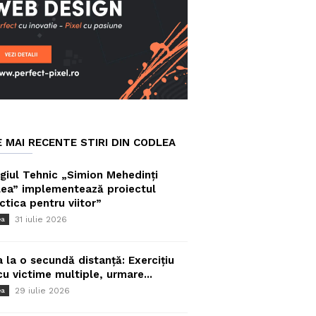
E MAI RECENTE STIRI DIN CODLEA
giul Tehnic „Simion Mehedinți
ea” implementează proiectul
ctica pentru viitor”
31 iulie 2026
ea
a la o secundă distanță: Exercițiu
cu victime multiple, urmare...
29 iulie 2026
ea