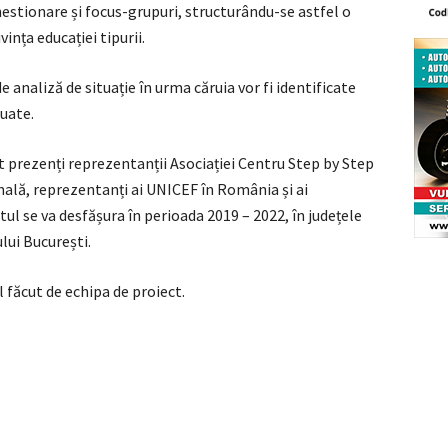
estionare și focus-grupuri, structurându-se astfel o
ința educației tipurii.
analiză de situație în urma căruia vor fi identificate
luate.
t prezenți reprezentanții Asociației Centru Step by Step
nală, reprezentanți ai UNICEF în România și ai
tul se va desfășura în perioada 2019 – 2022, în județele
lui București.
 făcut de echipa de proiect.