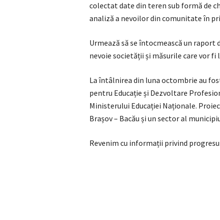
colectat date din teren sub formă de ch
analiză a nevoilor din comunitate în priv
Urmează să se întocmească un raport de 
nevoie societății și măsurile care vor fi 
La întâlnirea din luna octombrie au fos
pentru Educație și Dezvoltare Profesio
Ministerului Educației Naționale. Proiec
Brașov – Bacău și un sector al municipiu
Revenim cu informații privind progresul