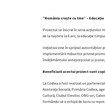
”România crește cu tine” – Educația ti
Proiectul se înscrie în seria acțiunilor 
de la naștere la 6 ani, la educație timpur
Inițiativa vine în sprijnul autorităților 
implementării măsurilor privind promova
învățământului antepreșcolar și școlar,
Beneficiarii acestui proiect sunt copi
La Codlea a fost realizat un parteneriat
Asistența Socială, Primăria Codlea, agen
Cultură, Clubul Elevilor, ONG-uri, Cabin
formându-se o echipă de lucru cu reprez