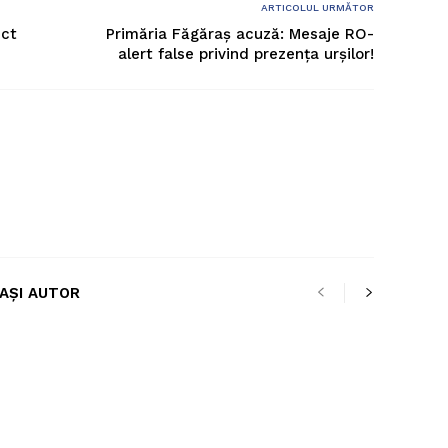
ARTICOLUL URMĂTOR
ect
Primăria Făgăraș acuză: Mesaje RO-
alert false privind prezența urșilor!
LAȘI AUTOR