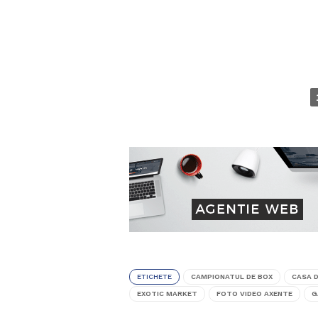
ETICHETE
CAMPIONATUL DE BOX
CASA 
EXOTIC MARKET
FOTO VIDEO AXENTE
G