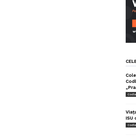
CEL
Cole
Codl
„Pra
Codl
Viaț
ISU 
Codl