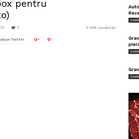
box pentru
Auto
to)
Rec
Codl
011
7
5.058 vizualizari
Grav
uiți pe Twitter
pier
Codl
Grav
Codl