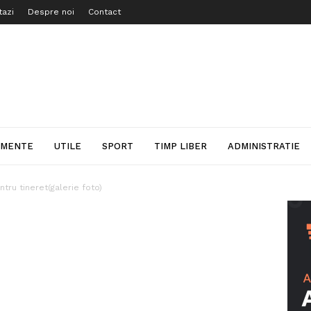
tazi
Despre noi
Contact
IMENTE
UTILE
SPORT
TIMP LIBER
ADMINISTRATIE
ru tineret(galerie foto)