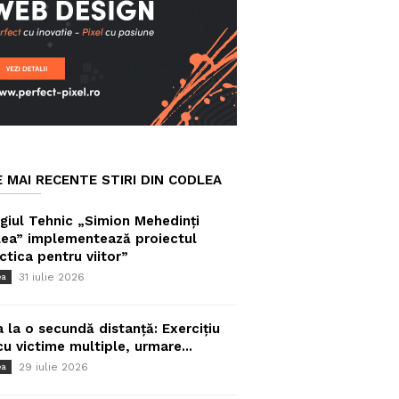
E MAI RECENTE STIRI DIN CODLEA
giul Tehnic „Simion Mehedinți
ea” implementează proiectul
ctica pentru viitor”
31 iulie 2026
ea
a la o secundă distanță: Exercițiu
cu victime multiple, urmare...
29 iulie 2026
ea