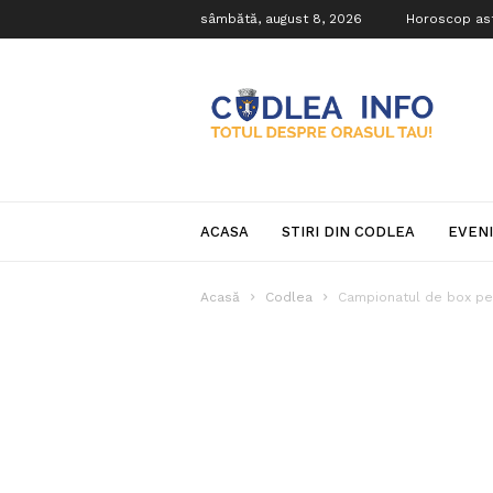
sâmbătă, august 8, 2026
Horoscop as
Codlea
Info
ACASA
STIRI DIN CODLEA
EVEN
Acasă
Codlea
Campionatul de box pent