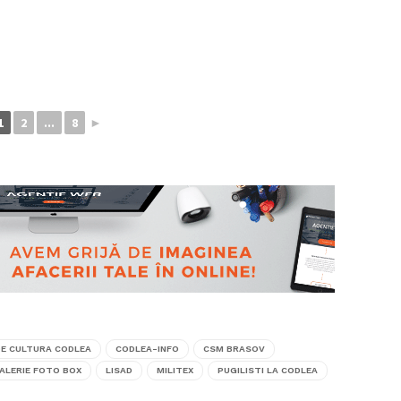
1
2
...
8
►
DE CULTURA CODLEA
CODLEA-INFO
CSM BRASOV
ALERIE FOTO BOX
LISAD
MILITEX
PUGILISTI LA CODLEA