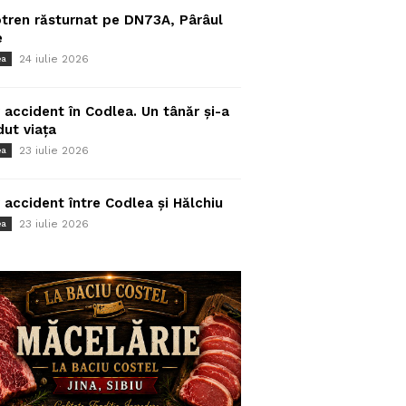
tren răsturnat pe DN73A, Pârâul
e
24 iulie 2026
ea
 accident în Codlea. Un tânăr și-a
dut viața
23 iulie 2026
ea
 accident între Codlea și Hălchiu
23 iulie 2026
ea